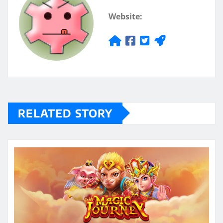
Website:
RELATED STORY