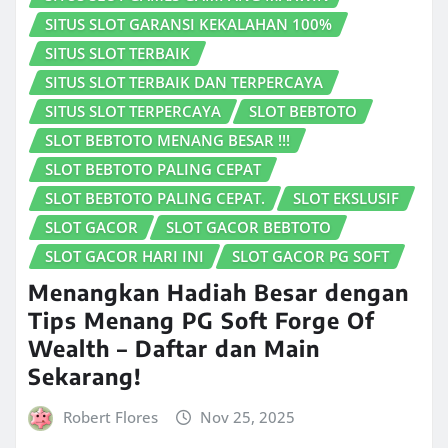
SITUS SLOT GARANSI KEKALAHAN 100%
SITUS SLOT TERBAIK
SITUS SLOT TERBAIK DAN TERPERCAYA
SITUS SLOT TERPERCAYA
SLOT BEBTOTO
SLOT BEBTOTO MENANG BESAR !!!
SLOT BEBTOTO PALING CEPAT
SLOT BEBTOTO PALING CEPAT.
SLOT EKSLUSIF
SLOT GACOR
SLOT GACOR BEBTOTO
SLOT GACOR HARI INI
SLOT GACOR PG SOFT
Menangkan Hadiah Besar dengan
Tips Menang PG Soft Forge Of
Wealth – Daftar dan Main
Sekarang!
Robert Flores
Nov 25, 2025