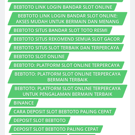
BEBTOTO LINK LOGIN BANDAR SLOT ONLINE
BEBTOTO LINK LOGIN BANDAR SLOT ONLINE:
AKSES MUDAH UNTUK BERMAIN DAN MENANG
BEBTOTO SITUS BANDAR SLOT TOTO RESMI
BEBTOTO SITUS REKOMEND SEMUA SLOT GACOR
BEBTOTO SITUS SLOT TERBAIK DAN TERPERCAYA
BEBTOTO SLOT ONLINE
BEBTOTO: PLATFORM SLOT ONLINE TERPERCAYA
BEBTOTO: PLATFORM SLOT ONLINE TERPERCAYA
BERMAIN TERBAIK
BEBTOTO: PLATFORM SLOT ONLINE TERPERCAYA
UNTUK PENGALAMAN BERMAIN TERBAIK
BINANCE
CARA DEPOSIT SLOT BEBTOTO PALING CEPAT
DEPOSIT SLOT BEBTOTO
DEPOSIT SLOT BEBTOTO PALING CEPAT