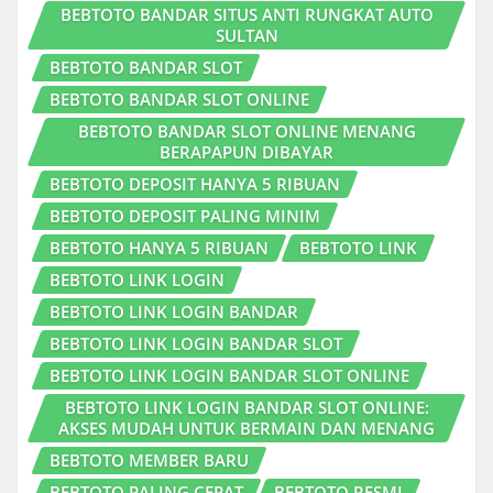
BEBTOTO BANDAR SITUS ANTI RUNGKAT AUTO
SULTAN
BEBTOTO BANDAR SLOT
BEBTOTO BANDAR SLOT ONLINE
BEBTOTO BANDAR SLOT ONLINE MENANG
BERAPAPUN DIBAYAR
BEBTOTO DEPOSIT HANYA 5 RIBUAN
BEBTOTO DEPOSIT PALING MINIM
BEBTOTO HANYA 5 RIBUAN
BEBTOTO LINK
BEBTOTO LINK LOGIN
BEBTOTO LINK LOGIN BANDAR
BEBTOTO LINK LOGIN BANDAR SLOT
BEBTOTO LINK LOGIN BANDAR SLOT ONLINE
BEBTOTO LINK LOGIN BANDAR SLOT ONLINE:
AKSES MUDAH UNTUK BERMAIN DAN MENANG
BEBTOTO MEMBER BARU
BEBTOTO PALING CEPAT
BEBTOTO RESMI