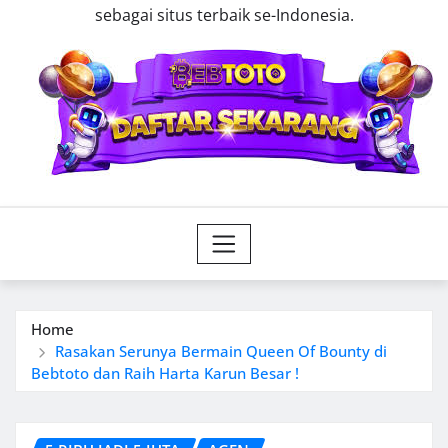
sebagai situs terbaik se-Indonesia.
Home
Rasakan Serunya Bermain Queen Of Bounty di
Bebtoto dan Raih Harta Karun Besar !