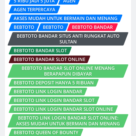
5 RIBU JADI 5 JUTA
AGEN
AGEN TERPERCAYA
AKSES MUDAH UNTUK BERMAIN DAN MENANG
BEBTOTO
BEBTOTO
BEBTOTO BANDAR
BEBTOTO BANDAR SITUS ANTI RUNGKAT AUTO
SULTAN
BEBTOTO BANDAR SLOT
BEBTOTO BANDAR SLOT ONLINE
BEBTOTO BANDAR SLOT ONLINE MENANG
BERAPAPUN DIBAYAR
BEBTOTO DEPOSIT HANYA 5 RIBUAN
BEBTOTO LINK LOGIN BANDAR
BEBTOTO LINK LOGIN BANDAR SLOT
BEBTOTO LINK LOGIN BANDAR SLOT ONLINE
BEBTOTO LINK LOGIN BANDAR SLOT ONLINE:
AKSES MUDAH UNTUK BERMAIN DAN MENANG
BEBTOTO QUEEN OF BOUNTY