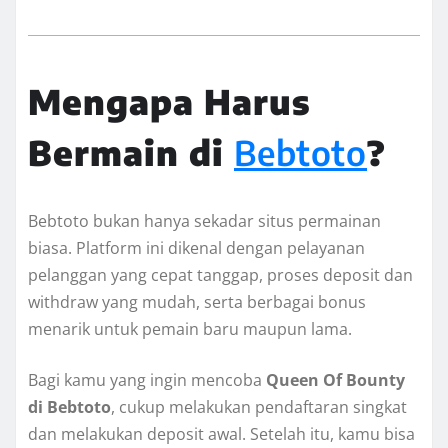
Mengapa Harus
Bermain di
Bebtoto
?
Bebtoto bukan hanya sekadar situs permainan
biasa. Platform ini dikenal dengan pelayanan
pelanggan yang cepat tanggap, proses deposit dan
withdraw yang mudah, serta berbagai bonus
menarik untuk pemain baru maupun lama.
Bagi kamu yang ingin mencoba
Queen Of Bounty
di Bebtoto
, cukup melakukan pendaftaran singkat
dan melakukan deposit awal. Setelah itu, kamu bisa