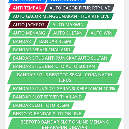
ANTI TEMBAK
AUTO GACOR FITUR RTP LIVE
AUTO GACOR MENGGUNAKAN FITUR RTP LIVE
AUTO JACKPOT
AUTO MAXWIN
AUTO MENANG
AUTO SULTAN
AUTO WIN
BANDAR
BANDAR RESMI
BANDAR SERVER THAILAND
BANDAR SITUS ANTI RUNGKAT AUTO SULTAN
BANDAR SITUS BEBTOTO AUTO SULTAN
BANDAR SITUS BEBTOTO SEKALI COBA NAGIH
TERUS
BANDAR SITUS SLOT GARANSI KEKALAHAN 100%
BANDAR SLOT SERVER THAILAND
BANDAR SLOT TOTO RESMI
BEBTOTO BANDAR SLOT ONLINE
BEBTOTO BANDAR SLOT ONLINE MENANG
BERAPAPUN DIBAYAR