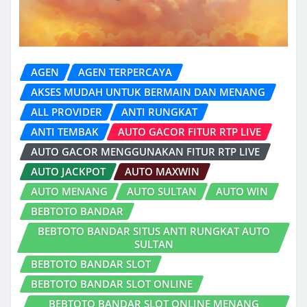
AGEN
AGEN TERPERCAYA
AKSES MUDAH UNTUK BERMAIN DAN MENANG
ALL PROVIDER
ANTI RUNGKAT
ANTI TEMBAK
AUTO GACOR FITUR RTP LIVE
AUTO GACOR MENGGUNAKAN FITUR RTP LIVE
AUTO JACKPOT
AUTO MAXWIN
AUTO MENANG
AUTO SULTAN
AUTO WIN
BEBTOTO BANDAR
BEBTOTO BANDAR SITUS ANTI RUNGKAT AUTO
SULTAN
BEBTOTO BANDAR SLOT
BEBTOTO BANDAR SLOT ONLINE
BEBTOTO BANDAR SLOT ONLINE MENANG