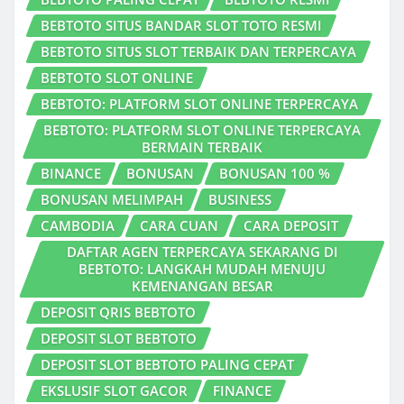
BEBTOTO SITUS BANDAR SLOT TOTO RESMI
BEBTOTO SITUS SLOT TERBAIK DAN TERPERCAYA
BEBTOTO SLOT ONLINE
BEBTOTO: PLATFORM SLOT ONLINE TERPERCAYA
BEBTOTO: PLATFORM SLOT ONLINE TERPERCAYA
BERMAIN TERBAIK
BINANCE
BONUSAN
BONUSAN 100 %
BONUSAN MELIMPAH
BUSINESS
CAMBODIA
CARA CUAN
CARA DEPOSIT
DAFTAR AGEN TERPERCAYA SEKARANG DI
BEBTOTO: LANGKAH MUDAH MENUJU
KEMENANGAN BESAR
DEPOSIT QRIS BEBTOTO
DEPOSIT SLOT BEBTOTO
DEPOSIT SLOT BEBTOTO PALING CEPAT
EKSLUSIF SLOT GACOR
FINANCE