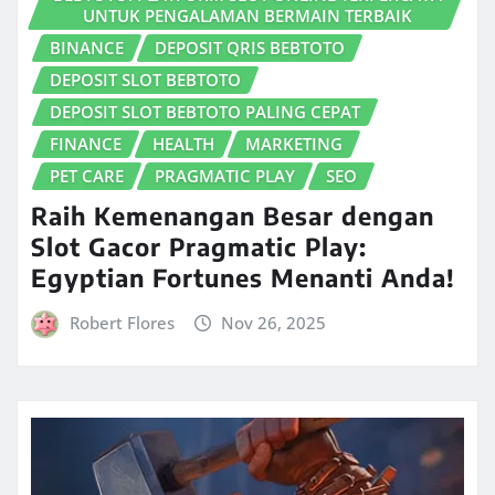
UNTUK PENGALAMAN BERMAIN TERBAIK
BINANCE
DEPOSIT QRIS BEBTOTO
DEPOSIT SLOT BEBTOTO
DEPOSIT SLOT BEBTOTO PALING CEPAT
FINANCE
HEALTH
MARKETING
PET CARE
PRAGMATIC PLAY
SEO
Raih Kemenangan Besar dengan
Slot Gacor Pragmatic Play:
Egyptian Fortunes Menanti Anda!
Robert Flores
Nov 26, 2025