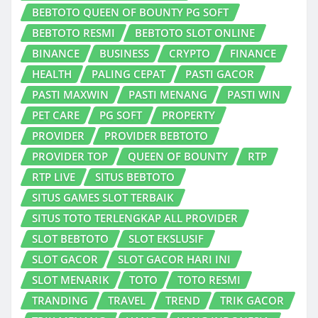
BEBTOTO QUEEN OF BOUNTY PG SOFT
BEBTOTO RESMI
BEBTOTO SLOT ONLINE
BINANCE
BUSINESS
CRYPTO
FINANCE
HEALTH
PALING CEPAT
PASTI GACOR
PASTI MAXWIN
PASTI MENANG
PASTI WIN
PET CARE
PG SOFT
PROPERTY
PROVIDER
PROVIDER BEBTOTO
PROVIDER TOP
QUEEN OF BOUNTY
RTP
RTP LIVE
SITUS BEBTOTO
SITUS GAMES SLOT TERBAIK
SITUS TOTO TERLENGKAP ALL PROVIDER
SLOT BEBTOTO
SLOT EKSLUSIF
SLOT GACOR
SLOT GACOR HARI INI
SLOT MENARIK
TOTO
TOTO RESMI
TRANDING
TRAVEL
TREND
TRIK GACOR