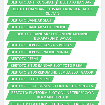
BEBTOTO ANTI RUNGKAT
BEBTOTO BANDAR
BEBTOTO BANDAR SITUS ANTI RUNGKAT AUTO
SULTAN
BEBTOTO BANDAR SLOT
BEBTOTO BANDAR SLOT ONLINE
BEBTOTO BANDAR SLOT ONLINE MENANG
BERAPAPUN DIBAYAR
BEBTOTO DEPOSIT HANYA 5 RIBUAN
BEBTOTO DEPOSIT PALING MINIM
BEBTOTO RESMI
BEBTOTO SITUS BANDAR SLOT TOTO RESMI
BEBTOTO SITUS REKOMEND SEMUA SLOT GACOR
BEBTOTO SLOT ONLINE
BEBTOTO: PLATFORM SLOT ONLINE TERPERCAYA
BEBTOTO: PLATFORM SLOT ONLINE TERPERCAYA
BERMAIN TERBAIK
BEBTOTO: PLATFORM SLOT ONLINE TERPERCAYA