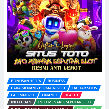
BONUSAN 100 %
BUSINESS
CARA MENANG BERMAIN SLOT
DAFTAR SITUS
E-COMMERCE
FINANCE
HEALTH
INFO CUAN
INFO MENARIK SEPUTAR SLOT