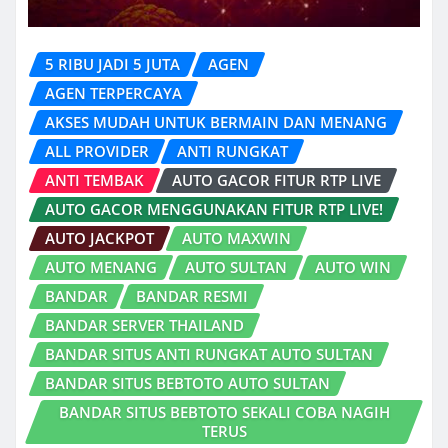
5 RIBU JADI 5 JUTA
AGEN
AGEN TERPERCAYA
AKSES MUDAH UNTUK BERMAIN DAN MENANG
ALL PROVIDER
ANTI RUNGKAT
ANTI TEMBAK
AUTO GACOR FITUR RTP LIVE
AUTO GACOR MENGGUNAKAN FITUR RTP LIVE!
AUTO JACKPOT
AUTO MAXWIN
AUTO MENANG
AUTO SULTAN
AUTO WIN
BANDAR
BANDAR RESMI
BANDAR SERVER THAILAND
BANDAR SITUS ANTI RUNGKAT AUTO SULTAN
BANDAR SITUS BEBTOTO AUTO SULTAN
BANDAR SITUS BEBTOTO SEKALI COBA NAGIH
TERUS