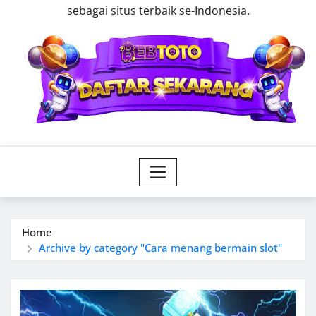
sebagai situs terbaik se-Indonesia.
Home
Archive by category "Cara menang bermain slot"