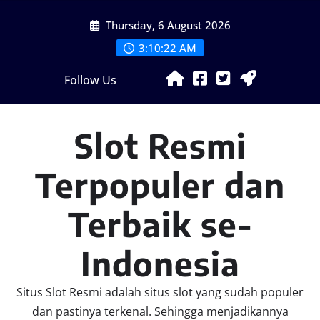
Skip
Thursday, 6 August 2026
to
content
3:10:24 AM
Follow Us
Slot Resmi
Terpopuler dan
Terbaik se-
Indonesia
Situs Slot Resmi adalah situs slot yang sudah populer
dan pastinya terkenal. Sehingga menjadikannya