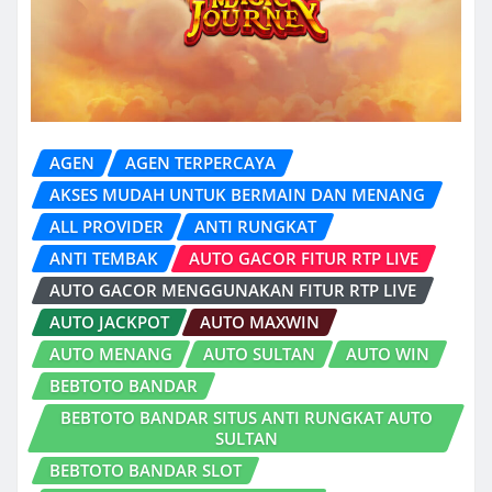
AGEN
AGEN TERPERCAYA
AKSES MUDAH UNTUK BERMAIN DAN MENANG
ALL PROVIDER
ANTI RUNGKAT
ANTI TEMBAK
AUTO GACOR FITUR RTP LIVE
AUTO GACOR MENGGUNAKAN FITUR RTP LIVE
AUTO JACKPOT
AUTO MAXWIN
AUTO MENANG
AUTO SULTAN
AUTO WIN
BEBTOTO BANDAR
BEBTOTO BANDAR SITUS ANTI RUNGKAT AUTO
SULTAN
BEBTOTO BANDAR SLOT