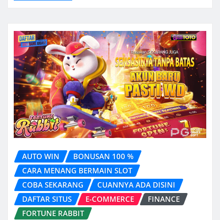
AUTO WIN
BONUSAN 100 %
CARA MENANG BERMAIN SLOT
COBA SEKARANG
CUANNYA ADA DISINI
DAFTAR SITUS
E-COMMERCE
FINANCE
FORTUNE RABBIT