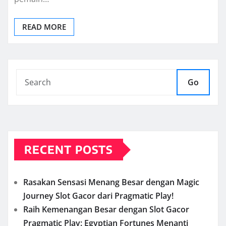
READ MORE
Go
RECENT POSTS
Rasakan Sensasi Menang Besar dengan Magic
Journey Slot Gacor dari Pragmatic Play!
Raih Kemenangan Besar dengan Slot Gacor
Pragmatic Play: Egyptian Fortunes Menanti