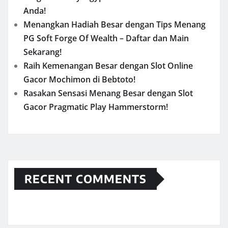
Anda!
Menangkan Hadiah Besar dengan Tips Menang
PG Soft Forge Of Wealth – Daftar dan Main
Sekarang!
Raih Kemenangan Besar dengan Slot Online
Gacor Mochimon di Bebtoto!
Rasakan Sensasi Menang Besar dengan Slot
Gacor Pragmatic Play Hammerstorm!
RECENT COMMENTS