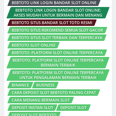
BEBTOTO LINK LOGIN BANDAR SLOT ONLINE
BEBTOTO LINK LOGIN BANDAR SLOT ONLINE:
AKSES MUDAH UNTUK BERMAIN DAN MENANG
BEBTOTO SITUS BANDAR SLOT TOTO RESMI
BEBTOTO SITUS REKOMEND SEMUA SLOT GACOR
BEBTOTO SITUS SLOT TERBAIK DAN TERPERCAYA
BEBTOTO SLOT ONLINE
BEBTOTO: PLATFORM SLOT ONLINE TERPERCAYA
BEBTOTO: PLATFORM SLOT ONLINE TERPERCAYA
BERMAIN TERBAIK
BEBTOTO: PLATFORM SLOT ONLINE TERPERCAYA
UNTUK PENGALAMAN BERMAIN TERBAIK
BINANCE
BUSINESS
CARA DEPOSIT SLOT BEBTOTO PALING CEPAT
CARA MENANG BERMAIN SLOT
DEPOSIT INSTAN SLOT
DEPOSIT SLOT
DEPOSIT SLOT BEBTOTO