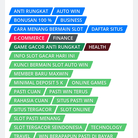
ANTI RUNGKAT
AUTO WIN
BONUSAN 100 %
BUSINESS
CARA MENANG BERMAIN SLOT
DAFTAR SITUS
E-COMMERCE
FINANCE
GAME GACOR ANTI RUNGKAT
HEALTH
INFO SLOT GACAR HARI INI
KUNCI BERMAIN SLOT AUTO WIN
MEMBER BARU MAXWIN
MINIMAL DEPOSIT 5 K
ONLINE GAMES
PASTI CUAN
PASTI WIN TERUS
RAHASIA CUAN
SITUS PASTI WIN
SITUS TERGACOR
SLOT ONLINE
SLOT PASTI MENANG
SLOT TERGACOR SEINDONESIA
TECHNOLOGY
TRAVEL
WIN BERAPAPUN PASTI DI BAYAR