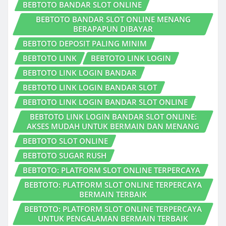
BEBTOTO BANDAR SLOT ONLINE
BEBTOTO BANDAR SLOT ONLINE MENANG
BERAPAPUN DIBAYAR
BEBTOTO DEPOSIT PALING MINIM
BEBTOTO LINK
BEBTOTO LINK LOGIN
BEBTOTO LINK LOGIN BANDAR
BEBTOTO LINK LOGIN BANDAR SLOT
BEBTOTO LINK LOGIN BANDAR SLOT ONLINE
BEBTOTO LINK LOGIN BANDAR SLOT ONLINE:
AKSES MUDAH UNTUK BERMAIN DAN MENANG
BEBTOTO SLOT ONLINE
BEBTOTO SUGAR RUSH
BEBTOTO: PLATFORM SLOT ONLINE TERPERCAYA
BEBTOTO: PLATFORM SLOT ONLINE TERPERCAYA
BERMAIN TERBAIK
BEBTOTO: PLATFORM SLOT ONLINE TERPERCAYA
UNTUK PENGALAMAN BERMAIN TERBAIK