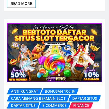
READ MORE
ANTI RUNGKAT
BONUSAN 100 %
CARA MENANG BERMAIN SLOT
DAFTAR SITUS
DAFTAR SITUS
E-COMMERCE
FINANCE