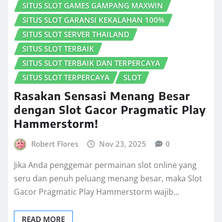
SITUS SLOT GAMES GAMPANG MAXWIN
SITUS SLOT GARANSI KEKALAHAN 100%
SITUS SLOT SERVER THAILAND
SITUS SLOT TERBAIK
SITUS SLOT TERBAIK DAN TERPERCAYA
SITUS SLOT TERPERCAYA
SLOT
Rasakan Sensasi Menang Besar
dengan Slot Gacor Pragmatic Play
Hammerstorm!
Robert Flores
Nov 23, 2025
0
Jika Anda penggemar permainan slot online yang
seru dan penuh peluang menang besar, maka Slot
Gacor Pragmatic Play Hammerstorm wajib…
READ MORE