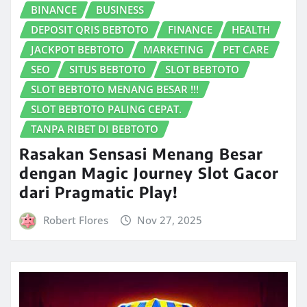
BINANCE
BUSINESS
DEPOSIT QRIS BEBTOTO
FINANCE
HEALTH
JACKPOT BEBTOTO
MARKETING
PET CARE
SEO
SITUS BEBTOTO
SLOT BEBTOTO
SLOT BEBTOTO MENANG BESAR !!!
SLOT BEBTOTO PALING CEPAT.
TANPA RIBET DI BEBTOTO
Rasakan Sensasi Menang Besar
dengan Magic Journey Slot Gacor
dari Pragmatic Play!
Robert Flores
Nov 27, 2025