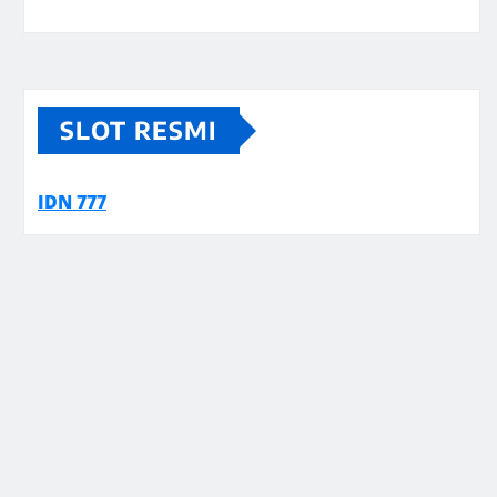
SLOT RESMI
IDN 777