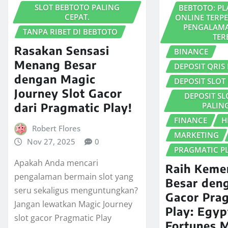
SLOT BEBTOTO PALING
BEBTOTO: P
CEPAT.
ONLINE TERP
PENGALAM
TANPA RIBET DI BEBTOTO
TER
Rasakan Sensasi
BINANCE
Menang Besar
DEPOSIT QRIS
dengan Magic
DEPOSIT SLOT
Journey Slot Gacor
DEPOSIT S
dari Pragmatic Play!
PALIN
FINANCE
H
Robert Flores
MARKETING
Nov 27, 2025
0
PRAGMATIC P
Apakah Anda mencari
Raih Keme
pengalaman bermain slot yang
Besar deng
seru sekaligus menguntungkan?
Gacor Pra
Jangan lewatkan Magic Journey
Play: Egyp
slot gacor Pragmatic Play
Fortunes 