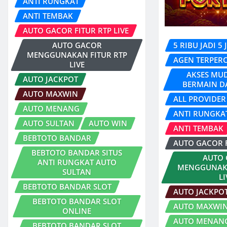
ANTI RUNGKAT
ANTI TEMBAK
AUTO GACOR FITUR RTP LIVE
5 RIBU JADI 5 
AUTO GACOR
MENGGUNAKAN FITUR RTP
AGEN TERPER
LIVE
AKSES MU
AUTO JACKPOT
BERMAIN 
AUTO MAXWIN
ALL PROVIDER
AUTO MENANG
ANTI RUNGKA
AUTO SULTAN
AUTO WIN
ANTI TEMBAK
BEBTOTO BANDAR
AUTO GACOR F
BEBTOTO BANDAR SITUS
AUTO
ANTI RUNGKAT AUTO
MENGGUNAKA
SULTAN
LI
BEBTOTO BANDAR SLOT
AUTO JACKPO
BEBTOTO BANDAR SLOT
AUTO MAXWI
ONLINE
AUTO MENAN
BEBTOTO BANDAR SLOT