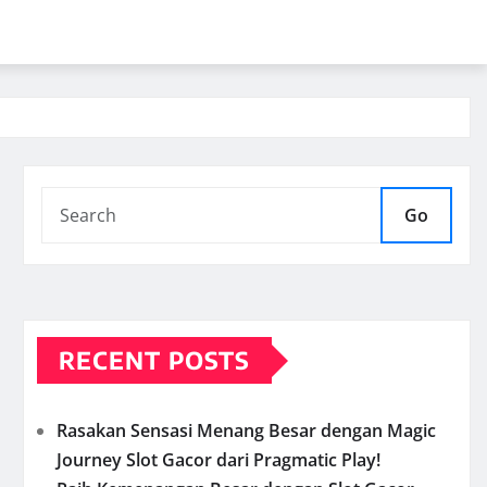
Go
RECENT POSTS
Rasakan Sensasi Menang Besar dengan Magic
Journey Slot Gacor dari Pragmatic Play!