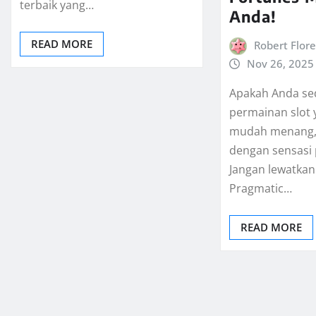
terbaik yang…
Anda!
READ MORE
Robert Flore
Nov 26, 2025
Apakah Anda se
permainan slot 
mudah menang,
dengan sensasi
Jangan lewatkan
Pragmatic…
READ MORE