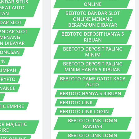
ANDAR SITUS
ONLINE
GKAT AUTO
BEBTOTO BANDAR SLOT
LTAN
ONLINE MENANG
DAR SLOT
BERAPAPUN DIBAYAR
ANDAR SLOT
BEBTOTO DEPOSIT HANYA 5
 MENANG
RIBUAN
N DIBAYAR
BEBTOTO DEPOSIT PALING
BONUSAN
MINIM
 %
BEBTOTO DEPOSIT PALING
MINIM HANYA 5 RIBUAN
LIMPAH
BEBTOTO GAME GATOT KACA
CRYPTO
AUTO
INANCE
BEBTOTO HANYA 5 RIBUAN
E
BEBTOTO LINK
IC EMPIRE
BEBTOTO LINK LOGIN
BEBTOTO LINK LOGIN
R MAJESTIC
BANDAR
PIRE
BEBTOTO LINK LOGIN
MES ONLINE