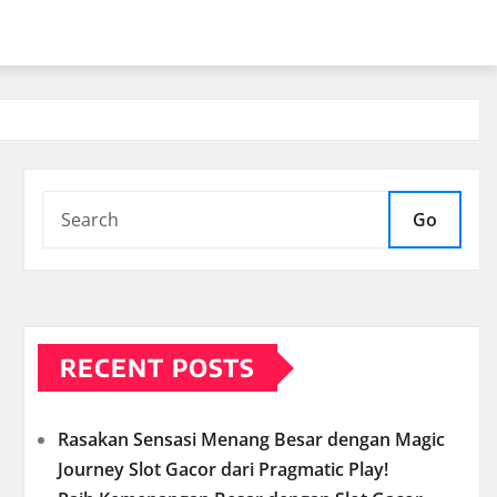
Go
RECENT POSTS
Rasakan Sensasi Menang Besar dengan Magic
Journey Slot Gacor dari Pragmatic Play!