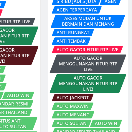
5 RIBU JADI 5 JUTA
AGEN
T
AGEN TERPERCAYA
AKSES MUDAH UNTUK
ITUR RTP LIVE
BERMAIN DAN MENANG
 GACOR
ANTI RUNGKAT
N FITUR RTP
ANTI TEMBAK
IVE
AUTO GACOR FITUR RTP LIVE
 GACOR
N FITUR RTP
AUTO GACOR
VE!
MENGGUNAKAN FITUR RTP
LIVE
T
AUTO GACOR
N
MENGGUNAKAN FITUR RTP
G
LIVE!
AUTO WIN
AUTO JACKPOT
ANDAR RESMI
AUTO MAXWIN
ER THAILAND
AUTO MENANG
ITUS ANTI
AUTO SULTAN
AUTO WIN
UTO SULTAN
BANDAR SERVER THAILAND