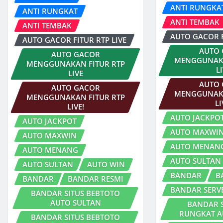
ANTI RUNGKA
ANTI RUNGKAT
ANTI TEMBAK
ANTI TEMBAK
AUTO GACOR F
AUTO GACOR FITUR RTP LIVE
AUTO
AUTO GACOR
MENGGUNAKA
MENGGUNAKAN FITUR RTP
L
LIVE
AUTO
AUTO GACOR
MENGGUNAKA
MENGGUNAKAN FITUR RTP
LI
LIVE!
AUTO JACKPO
AUTO JACKPOT
AUTO MAXWI
AUTO MAXWIN
AUTO MENAN
AUTO MENANG
AUTO SULTAN
AUTO SULTAN
AUTO WIN
BANDAR
B
BANDAR
BANDAR RESMI
BANDAR SERV
BANDAR SITUS BEBTOTO
AUTO SULTAN
BANDAR S
RUNGKAT A
BANDAR SITUS BEBTOTO