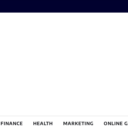
FINANCE
HEALTH
MARKETING
ONLINE 