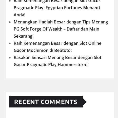
Raih Kemenangan Besar dengan Slot Gacor
Pragmatic Play: Egyptian Fortunes Menanti
Anda!
Menangkan Hadiah Besar dengan Tips Menang
PG Soft Forge Of Wealth – Daftar dan Main
Sekarang!
Raih Kemenangan Besar dengan Slot Online
Gacor Mochimon di Bebtoto!
Rasakan Sensasi Menang Besar dengan Slot
Gacor Pragmatic Play Hammerstorm!
RECENT COMMENTS