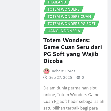
THAILAND
TOTEM WONDERS
TOTEM WONDERS CUAN
TOTEM WONDERS PG SOFT
UANG INDONESIA
Totem Wonders:
Game Cuan Seru dari
PG Soft yang Wajib
Dicoba
Robert Flores
Sep 27, 2025
0
Dalam dunia permainan slot
online, Totem Wonders Game
Cuan Pg Soft hadir sebagai salah
satu pilihan terbaik bagi para