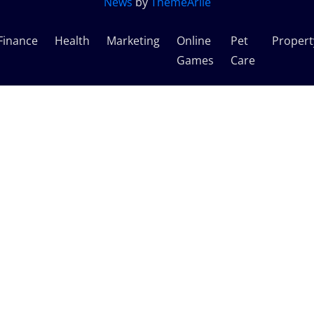
News
by
ThemeArile
Finance
Health
Marketing
Online
Pet
Propert
Games
Care