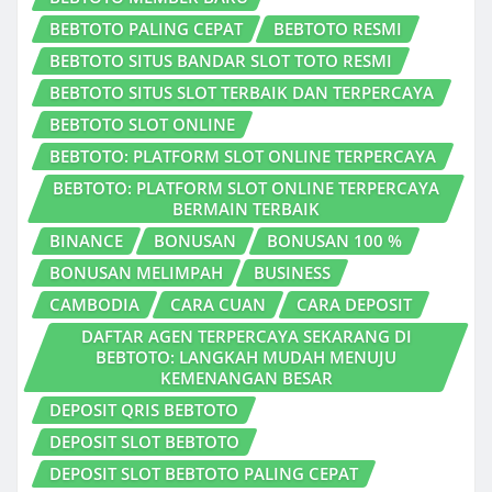
BEBTOTO PALING CEPAT
BEBTOTO RESMI
BEBTOTO SITUS BANDAR SLOT TOTO RESMI
BEBTOTO SITUS SLOT TERBAIK DAN TERPERCAYA
BEBTOTO SLOT ONLINE
BEBTOTO: PLATFORM SLOT ONLINE TERPERCAYA
BEBTOTO: PLATFORM SLOT ONLINE TERPERCAYA
BERMAIN TERBAIK
BINANCE
BONUSAN
BONUSAN 100 %
BONUSAN MELIMPAH
BUSINESS
CAMBODIA
CARA CUAN
CARA DEPOSIT
DAFTAR AGEN TERPERCAYA SEKARANG DI
BEBTOTO: LANGKAH MUDAH MENUJU
KEMENANGAN BESAR
DEPOSIT QRIS BEBTOTO
DEPOSIT SLOT BEBTOTO
DEPOSIT SLOT BEBTOTO PALING CEPAT