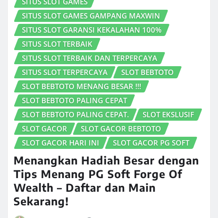
SITUS SLOT GAMES
SITUS SLOT GAMES GAMPANG MAXWIN
SITUS SLOT GARANSI KEKALAHAN 100%
SITUS SLOT TERBAIK
SITUS SLOT TERBAIK DAN TERPERCAYA
SITUS SLOT TERPERCAYA
SLOT BEBTOTO
SLOT BEBTOTO MENANG BESAR !!!
SLOT BEBTOTO PALING CEPAT
SLOT BEBTOTO PALING CEPAT.
SLOT EKSLUSIF
SLOT GACOR
SLOT GACOR BEBTOTO
SLOT GACOR HARI INI
SLOT GACOR PG SOFT
Menangkan Hadiah Besar dengan
Tips Menang PG Soft Forge Of
Wealth – Daftar dan Main
Sekarang!