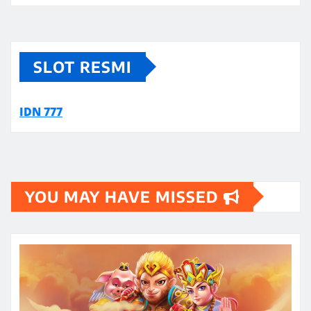
SLOT RESMI
IDN 777
YOU MAY HAVE MISSED