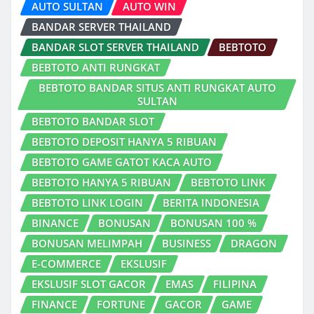
AUTO SULTAN
AUTO WIN
BANDAR SERVER THAILAND
BANDAR SLOT SERVER THAILAND
BEBTOTO
BEBTOTO ANTI RUNGKAT
BEBTOTO BANDAR SITUS ANTI RUNGKAT AUTO
SULTAN
BEBTOTO BANDAR SLOT
BEBTOTO DEPOSIT HANYA 5 RIBUAN
BEBTOTO GAME GATOT KACA AUTO
BEBTOTO HANYA 5 RIBUAN
BEBTOTO LINK
BEBTOTO LINK LOGIN
BERITA INDONESIA
BINANCE
BONUSAN
BONUSAN 100 %
BONUSAN MELIMPAH
BUSINESS
DRAGON
E-COMMERCE
EKSLUSIF
EKSLUSIF SLOT GACOR
EMAS
FILIPINA
FINANCE
FORTUNE
GACOR
GAME