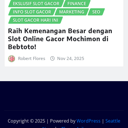
EKSLUSIF SLOT GACOR
FINANCE
INFO SLOT GACOR
MARKETING
SEO
SLOT GACOR HARI INI
Raih Kemenangan Besar dengan
Slot Online Gacor Mochimon di
Bebtoto!
Robert Flores
Nov 24, 2025
Copyright © 2025 | Powered by
WordPress
|
Seattle