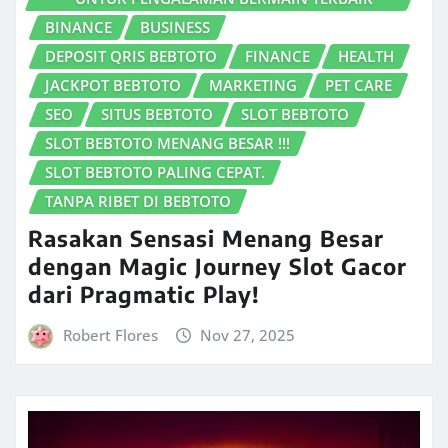
BINANCE
BUSINESS
DEPOSIT QRIS BEBTOTO
FINANCE
HEALTH
JACKPOT BEBTOTO
MARKETING
PET CARE
SEO
SITUS BEBTOTO
SLOT BEBTOTO
SLOT BEBTOTO MENANG BESAR !!!
SLOT BEBTOTO PALING CEPAT.
TANPA RIBET DI BEBTOTO
Rasakan Sensasi Menang Besar
dengan Magic Journey Slot Gacor
dari Pragmatic Play!
Robert Flores
Nov 27, 2025