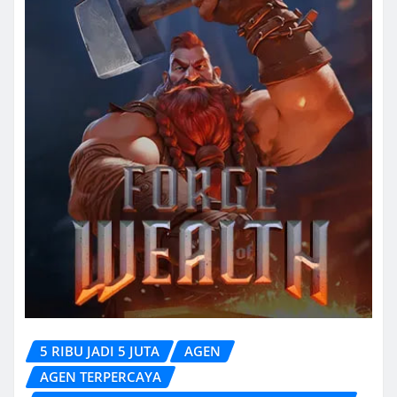
5 RIBU JADI 5 JUTA
AGEN
AGEN TERPERCAYA