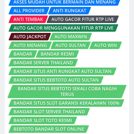
AKSES MUDAH UNTUK BERMAIN DAN MENANG
ALL PROVIDER
ANTI RUNGKAT
ANTI TEMBAK
AUTO GACOR FITUR RTP LIVE
AUTO GACOR MENGGUNAKAN FITUR RTP LIVE
AUTO JACKPOT
AUTO MAXWIN
AUTO MENANG
AUTO SULTAN
AUTO WIN
BANDAR
BANDAR RESMI
BANDAR SERVER THAILAND
BANDAR SITUS ANTI RUNGKAT AUTO SULTAN
BANDAR SITUS BEBTOTO AUTO SULTAN
BANDAR SITUS BEBTOTO SEKALI COBA NAGIH
TERUS
BANDAR SITUS SLOT GARANSI KEKALAHAN 100%
BANDAR SLOT SERVER THAILAND
BANDAR SLOT TOTO RESMI
BEBTOTO BANDAR SLOT ONLINE