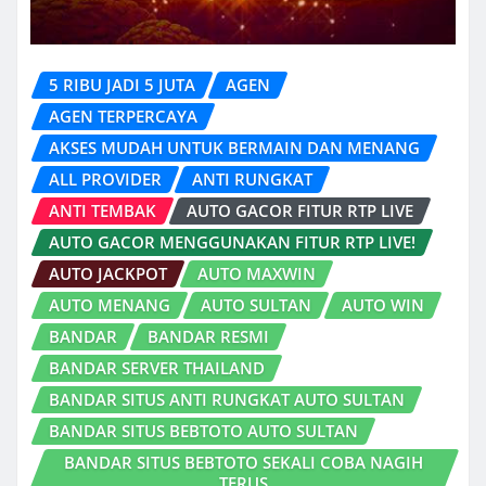
5 RIBU JADI 5 JUTA
AGEN
AGEN TERPERCAYA
AKSES MUDAH UNTUK BERMAIN DAN MENANG
ALL PROVIDER
ANTI RUNGKAT
ANTI TEMBAK
AUTO GACOR FITUR RTP LIVE
AUTO GACOR MENGGUNAKAN FITUR RTP LIVE!
AUTO JACKPOT
AUTO MAXWIN
AUTO MENANG
AUTO SULTAN
AUTO WIN
BANDAR
BANDAR RESMI
BANDAR SERVER THAILAND
BANDAR SITUS ANTI RUNGKAT AUTO SULTAN
BANDAR SITUS BEBTOTO AUTO SULTAN
BANDAR SITUS BEBTOTO SEKALI COBA NAGIH
TERUS