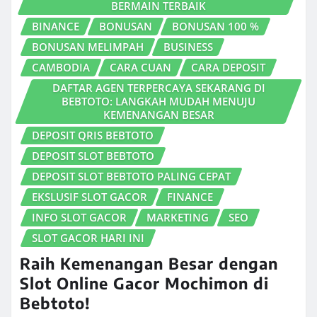
BERMAIN TERBAIK
BINANCE
BONUSAN
BONUSAN 100 %
BONUSAN MELIMPAH
BUSINESS
CAMBODIA
CARA CUAN
CARA DEPOSIT
DAFTAR AGEN TERPERCAYA SEKARANG DI
BEBTOTO: LANGKAH MUDAH MENUJU
KEMENANGAN BESAR
DEPOSIT QRIS BEBTOTO
DEPOSIT SLOT BEBTOTO
DEPOSIT SLOT BEBTOTO PALING CEPAT
EKSLUSIF SLOT GACOR
FINANCE
INFO SLOT GACOR
MARKETING
SEO
SLOT GACOR HARI INI
Raih Kemenangan Besar dengan
Slot Online Gacor Mochimon di
Bebtoto!