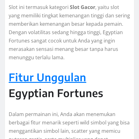
Slot ini termasuk kategori
Slot Gacor
, yaitu slot
yang memiliki tingkat kemenangan tinggi dan sering
memberikan kemenangan besar kepada pemain.
Dengan volatilitas sedang hingga tinggi, Egyptian
Fortunes sangat cocok untuk Anda yang ingin
merasakan sensasi menang besar tanpa harus
menunggu terlalu lama.
Fitur Unggulan
Egyptian Fortunes
Dalam permainan ini, Anda akan menemukan
berbagai fitur menarik seperti wild simbol yang bisa
menggantikan simbol lain, scatter yang memicu