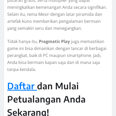
putaran gratis, serta multiplier yang dapat
meningkatkan kemenangan Anda secara signifikan.
Selain itu, tema Mesir dengan latar piramida dan
artefak kuno memberikan pengalaman bermain
yang semakin seru dan menegangkan.
Tidak hanya itu,
Pragmatic Play
juga memastikan
game ini bisa dimainkan dengan lancar di berbagai
perangkat, baik di PC maupun smartphone. Jadi,
Anda bisa bermain kapan saja dan di mana saja
tanpa kendala.
Daftar
dan Mulai
Petualangan Anda
Sekarang!