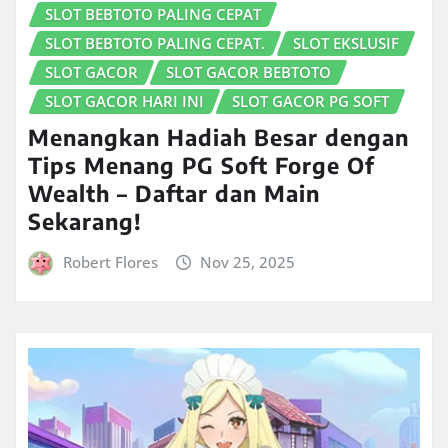
SLOT BEBTOTO PALING CEPAT
SLOT BEBTOTO PALING CEPAT.
SLOT EKSLUSIF
SLOT GACOR
SLOT GACOR BEBTOTO
SLOT GACOR HARI INI
SLOT GACOR PG SOFT
Menangkan Hadiah Besar dengan
Tips Menang PG Soft Forge Of
Wealth – Daftar dan Main
Sekarang!
Robert Flores
Nov 25, 2025