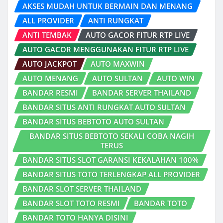
AKSES MUDAH UNTUK BERMAIN DAN MENANG
ALL PROVIDER
ANTI RUNGKAT
ANTI TEMBAK
AUTO GACOR FITUR RTP LIVE
AUTO GACOR MENGGUNAKAN FITUR RTP LIVE
AUTO JACKPOT
AUTO MAXWIN
AUTO MENANG
AUTO SULTAN
AUTO WIN
BANDAR RESMI
BANDAR SERVER THAILAND
BANDAR SITUS ANTI RUNGKAT AUTO SULTAN
BANDAR SITUS BEBTOTO AUTO SULTAN
BANDAR SITUS BEBTOTO SEKALI COBA NAGIH
TERUS
BANDAR SITUS SLOT GARANSI KEKALAHAN 100%
BANDAR SITUS TOTO TERLENGKAP ALL PROVIDER
BANDAR SLOT SERVER THAILAND
BANDAR SLOT TOTO RESMI
BANDAR TOTO
BANDAR TOTO HANYA DISINI