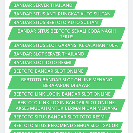
BANDAR SERVER THAILAND
BANDAR SITUS ANTI RUNGKAT AUTO SULTAN
BANDAR SITUS BEBTOTO AUTO SULTAN
BANDAR SITUS BEBTOTO SEKALI COBA NAGIH
TERUS
BANDAR SITUS SLOT GARANSI KEKALAHAN 100%
BANDAR SLOT SERVER THAILAND
BANDAR SLOT TOTO RESMI
BEBTOTO BANDAR SLOT ONLINE
BEBTOTO BANDAR SLOT ONLINE MENANG
BERAPAPUN DIBAYAR
BEBTOTO LINK LOGIN BANDAR SLOT ONLINE
BEBTOTO LINK LOGIN BANDAR SLOT ONLINE:
AKSES MUDAH UNTUK BERMAIN DAN MENANG
BEBTOTO SITUS BANDAR SLOT TOTO RESMI
BEBTOTO SITUS REKOMEND SEMUA SLOT GACOR