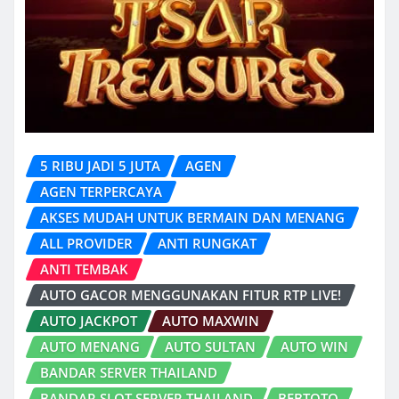
5 RIBU JADI 5 JUTA
AGEN
AGEN TERPERCAYA
AKSES MUDAH UNTUK BERMAIN DAN MENANG
ALL PROVIDER
ANTI RUNGKAT
ANTI TEMBAK
AUTO GACOR MENGGUNAKAN FITUR RTP LIVE!
AUTO JACKPOT
AUTO MAXWIN
AUTO MENANG
AUTO SULTAN
AUTO WIN
BANDAR SERVER THAILAND
BANDAR SLOT SERVER THAILAND
BEBTOTO