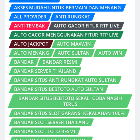
AKSES MUDAH UNTUK BERMAIN DAN MENANG
ALL PROVIDER
ANTI RUNGKAT
ANTI TEMBAK
AUTO GACOR FITUR RTP LIVE
AUTO GACOR MENGGUNAKAN FITUR RTP LIVE
AUTO JACKPOT
AUTO MAXWIN
AUTO MENANG
AUTO SULTAN
AUTO WIN
BANDAR
BANDAR RESMI
BANDAR SERVER THAILAND
BANDAR SITUS ANTI RUNGKAT AUTO SULTAN
BANDAR SITUS BEBTOTO AUTO SULTAN
BANDAR SITUS BEBTOTO SEKALI COBA NAGIH
TERUS
BANDAR SITUS SLOT GARANSI KEKALAHAN 100%
BANDAR SLOT SERVER THAILAND
BANDAR SLOT TOTO RESMI