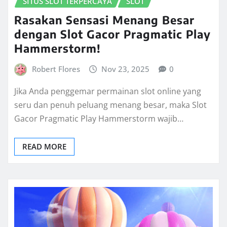
SITUS SLOT TERPERCAYA
SLOT
Rasakan Sensasi Menang Besar
dengan Slot Gacor Pragmatic Play
Hammerstorm!
Robert Flores
Nov 23, 2025
0
Jika Anda penggemar permainan slot online yang
seru dan penuh peluang menang besar, maka Slot
Gacor Pragmatic Play Hammerstorm wajib…
READ MORE