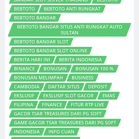
BEBTOTO
BEBTOTO ANTI RUNGKAT
BEBTOTO BANDAR
BEBTOTO BANDAR SITUS ANTI RUNGKAT AUTO
SULTAN
BEBTOTO BANDAR SLOT
BEBTOTO BANDAR SLOT ONLINE
BERITA HARI INI
BERITA INDONESIA
BINANCE
BONUSAN
BONUSAN 100 %
BONUSAN MELIMPAH
BUSINESS
CAMBODIA
DAFTAR SITUS
DEPOSIT
EKSLUSIF
EKSLUSIF SLOT GACOR
EMAS
FILIPINA
FINANCE
FITUR RTP LIVE
GACOR TSAR TREASURES DARI PG SOFT
GAME GACOR TSAR TREASURES DARI PG SOFT
INDONESIA
INFO CUAN