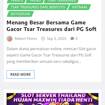
TREATS
TREND
TSAR TREASURES
TSAR TREASURES DARI BEBTOTO
VIETNAM
WITHDRAW
Menang Besar Bersama Game
Gacor Tsar Treasures dari PG Soft
Robert Flores
Sep 3, 2025
0
Dalam dunia permainan online, mencari Slot gacor
seperti Game Gacor Tsar Treasures dari PG Soft
yang memberikan sensasi seru sekaligus…
READ MORE