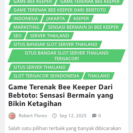
GAME BEE KEEPER
GAME TERENAK BEE KEEPER
GAME TERENAK BEE KEEPER DARI BEBTOTO
INDONESIA
JAKARTA
KEEPER
MARKETING
SENSASI BERMAIN DI BEE KEEPER
SEO
SERVER THAILAND
SITUS BANDAR SLOT SERVER THAILAND
SITUS BANDAR SLOT SERVER THAILAND
TERGACOR!
SITUS SERVER THAILAND
SLOT TERGACOR SEINDONESIA
THAILAND
Game Terenak Bee Keeper Dari
Bebtoto: Sensasi Bermain yang
Bikin Ketagihan
Robert Flores
Sep 12, 2025
0
Salah satu pilihan terbaik yang banyak dibicarakan