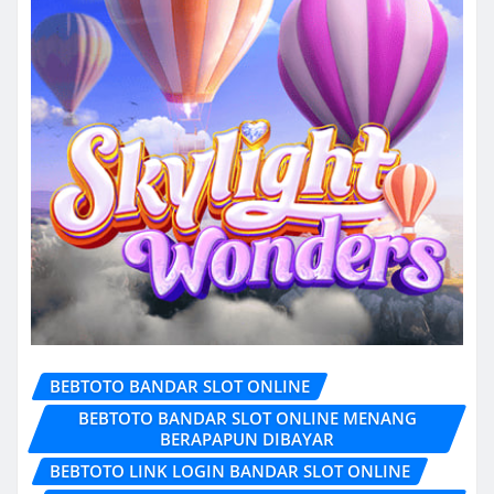
BEBTOTO BANDAR SLOT ONLINE
BEBTOTO BANDAR SLOT ONLINE MENANG
BERAPAPUN DIBAYAR
BEBTOTO LINK LOGIN BANDAR SLOT ONLINE