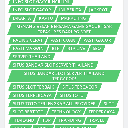
INFO SLOT GACAR HARI INI
INFO SLOT GACOR
INI BERITA
JACKPOT
JAKARTA
KARTU
MARKETING
MENANG BESAR BERSAMA GAME GACOR TSAR
TREASURES DARI PG SOFT
PALING CEPAT
PASTI CUAN
PASTI GACOR
PASTI MAXWIN
RTP
RTP LIVE
SEO
SERVER THAILAND
SITUS BANDAR SLOT SERVER THAILAND
SITUS BANDAR SLOT SERVER THAILAND
TERGACOR!
SITUS SLOT TERBAIK
SITUS TERGACOR
SITUS TERPERCAYA
SITUS TOTO
SITUS TOTO TERLENGKAP ALL PROVIDER
SLOT
SLOT BEBTOTO
TECHNOLOGY
TERPERCAYA
THAILAND
TOP
TRANDING
TRAVEL