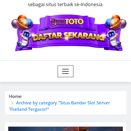
sebagai situs terbaik se-Indonesia.
Home
Archive by category "Situs Bandar Slot Server
Thailand Tergacor!"