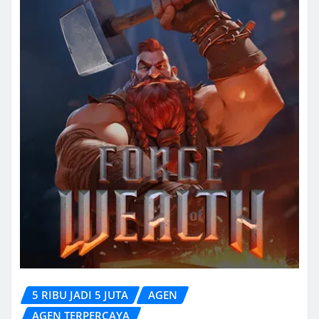
5 RIBU JADI 5 JUTA
AGEN
AGEN TERPERCAYA