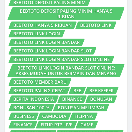
BEBTOTO DEPOSIT PALING MINIM
BEBTOTO DEPOSIT PALING MINIM HANYA 5
RIBUAN
BEBTOTO HANYA 5 RIBUAN
BEBTOTO LINK
BEBTOTO LINK LOGIN
BEBTOTO LINK LOGIN BANDAR
BEBTOTO LINK LOGIN BANDAR SLOT
BEBTOTO LINK LOGIN BANDAR SLOT ONLINE
BEBTOTO LINK LOGIN BANDAR SLOT ONLINE:
AKSES MUDAH UNTUK BERMAIN DAN MENANG
BEBTOTO MEMBER BARU
BEBTOTO PALING CEPAT
BEE
BEE KEEPER
BERITA INDONESIA
BINANCE
BONUSAN
BONUSAN 100 %
BONUSAN MELIMPAH
BUSINESS
CAMBODIA
FILIPINA
FINANCE
FITUR RTP LIVE
GAME