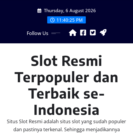
Skip
Thursday, 6 August 2026
to
content
11:40:27 PM
Follow Us
Slot Resmi
Terpopuler dan
Terbaik se-
Indonesia
Situs Slot Resmi adalah situs slot yang sudah populer
dan pastinya terkenal. Sehingga menjadikannya