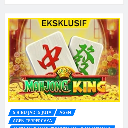
5 RIBU JADI 5 JUTA
AGEN
AGEN TERPERCAYA