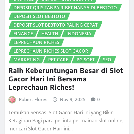
DEPOSIT QRIS TANPA RIBET HANYA DI BEBTOTO
DEPOSIT SLOT BEBTOTO
DEPOSIT SLOT BEBTOTO PALING CEPAT
FINANCE
HEALTH
INDONESIA
LEPRECHAUN RICHES
LEPRECHAUN RICHES SLOT GACOR
MARKETING
PET CARE
PG SOFT
SEO
Raih Keberuntungan Besar di Slot
Gacor Hari Ini Bersama
Leprechaun Riches!
Robert Flores
Nov 9, 2025
0
Temukan Sensasi Slot Gacor Hari Ini yang Bikin
Ketagihan Bagi para pecinta permainan slot online,
mencari Slot Gacor Hari ini…