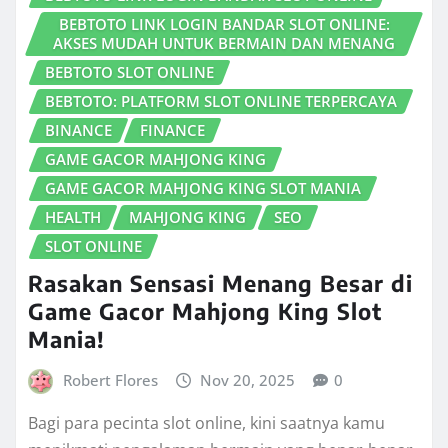
BEBTOTO LINK LOGIN BANDAR SLOT ONLINE:
AKSES MUDAH UNTUK BERMAIN DAN MENANG
BEBTOTO SLOT ONLINE
BEBTOTO: PLATFORM SLOT ONLINE TERPERCAYA
BINANCE
FINANCE
GAME GACOR MAHJONG KING
GAME GACOR MAHJONG KING SLOT MANIA
HEALTH
MAHJONG KING
SEO
SLOT ONLINE
Rasakan Sensasi Menang Besar di
Game Gacor Mahjong King Slot
Mania!
Robert Flores
Nov 20, 2025
0
Bagi para pecinta slot online, kini saatnya kamu