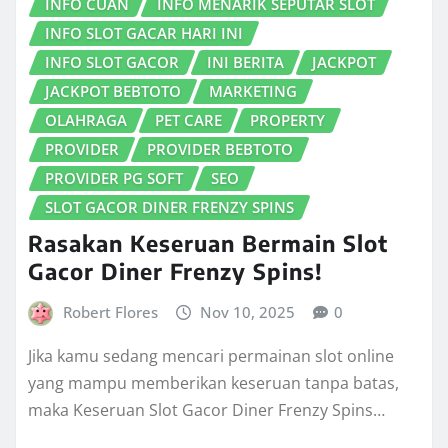
INFO CUAN
INFO MENARIK SEPUTAR SLOT
INFO SLOT GACAR HARI INI
INFO SLOT GACOR
INI BERITA
JACKPOT
JACKPOT BEBTOTO
MARKETING
OLAHRAGA
PET CARE
PROPERTY
PROVIDER
PROVIDER BEBTOTO
PROVIDER PG SOFT
SEO
SLOT GACOR DINER FRENZY SPINS
Rasakan Keseruan Bermain Slot
Gacor Diner Frenzy Spins!
Robert Flores
Nov 10, 2025
0
Jika kamu sedang mencari permainan slot online
yang mampu memberikan keseruan tanpa batas,
maka Keseruan Slot Gacor Diner Frenzy Spins…