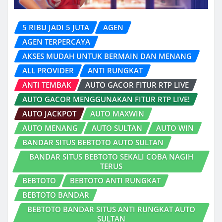
5 RIBU JADI 5 JUTA
AGEN
AGEN TERPERCAYA
AKSES MUDAH UNTUK BERMAIN DAN MENANG
ALL PROVIDER
ANTI RUNGKAT
ANTI TEMBAK
AUTO GACOR FITUR RTP LIVE
AUTO GACOR MENGGUNAKAN FITUR RTP LIVE!
AUTO JACKPOT
AUTO MAXWIN
AUTO MENANG
AUTO SULTAN
AUTO WIN
BANDAR SITUS BEBTOTO AUTO SULTAN
BANDAR SITUS BEBTOTO SEKALI COBA NAGIH
TERUS
BEBTOTO
BEBTOTO ANTI RUNGKAT
BEBTOTO BANDAR
BEBTOTO BANDAR SITUS ANTI RUNGKAT AUTO
SULTAN