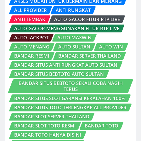
AKSES MUDAH UNTUK BERMAIN DAN MENANG
ALL PROVIDER
ANTI RUNGKAT
ANTI TEMBAK
AUTO GACOR FITUR RTP LIVE
AUTO GACOR MENGGUNAKAN FITUR RTP LIVE
AUTO JACKPOT
AUTO MAXWIN
AUTO MENANG
AUTO SULTAN
AUTO WIN
BANDAR RESMI
BANDAR SERVER THAILAND
BANDAR SITUS ANTI RUNGKAT AUTO SULTAN
BANDAR SITUS BEBTOTO AUTO SULTAN
BANDAR SITUS BEBTOTO SEKALI COBA NAGIH
TERUS
BANDAR SITUS SLOT GARANSI KEKALAHAN 100%
BANDAR SITUS TOTO TERLENGKAP ALL PROVIDER
BANDAR SLOT SERVER THAILAND
BANDAR SLOT TOTO RESMI
BANDAR TOTO
BANDAR TOTO HANYA DISINI