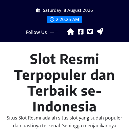
Skip
Saturday, 8 August 2026
to
content
2:20:27 AM
Follow Us
Slot Resmi
Terpopuler dan
Terbaik se-
Indonesia
Situs Slot Resmi adalah situs slot yang sudah populer
dan pastinya terkenal. Sehingga menjadikannya