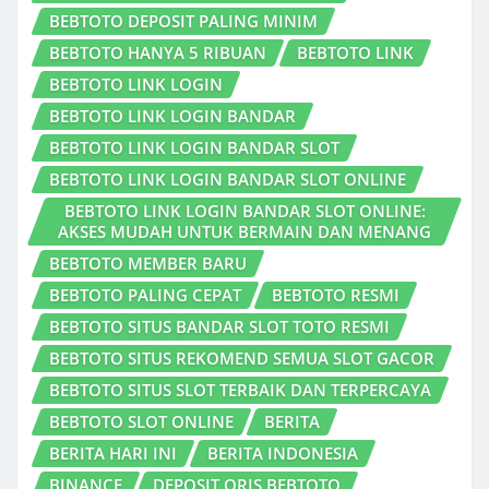
BEBTOTO DEPOSIT PALING MINIM
BEBTOTO HANYA 5 RIBUAN
BEBTOTO LINK
BEBTOTO LINK LOGIN
BEBTOTO LINK LOGIN BANDAR
BEBTOTO LINK LOGIN BANDAR SLOT
BEBTOTO LINK LOGIN BANDAR SLOT ONLINE
BEBTOTO LINK LOGIN BANDAR SLOT ONLINE:
AKSES MUDAH UNTUK BERMAIN DAN MENANG
BEBTOTO MEMBER BARU
BEBTOTO PALING CEPAT
BEBTOTO RESMI
BEBTOTO SITUS BANDAR SLOT TOTO RESMI
BEBTOTO SITUS REKOMEND SEMUA SLOT GACOR
BEBTOTO SITUS SLOT TERBAIK DAN TERPERCAYA
BEBTOTO SLOT ONLINE
BERITA
BERITA HARI INI
BERITA INDONESIA
BINANCE
DEPOSIT QRIS BEBTOTO