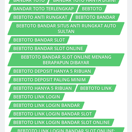
BANDAR TOTO TERLENGKAP
BEBTOTO
BEBTOTO ANTI RUNGKAT
BEBTOTO BANDAR
BEBTOTO BANDAR SITUS ANTI RUNGKAT AUTO
SULTAN
BEBTOTO BANDAR SLOT
BEBTOTO BANDAR SLOT ONLINE
BEBTOTO BANDAR SLOT ONLINE MENANG
BERAPAPUN DIBAYAR
BEBTOTO DEPOSIT HANYA 5 RIBUAN
BEBTOTO DEPOSIT PALING MINIM
BEBTOTO HANYA 5 RIBUAN
BEBTOTO LINK
BEBTOTO LINK LOGIN
BEBTOTO LINK LOGIN BANDAR
BEBTOTO LINK LOGIN BANDAR SLOT
BEBTOTO LINK LOGIN BANDAR SLOT ONLINE
BEBTOTO LINK LOGIN BANDAR SLOT ONLINE: