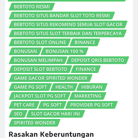
BEBTOTO RESMI
BEBTOTO SITUS BANDAR SLOT TOTO RESMI
BEBTOTO SITUS REKOMEND SEMUA SLOT GACOR
BEBTOTO SITUS SLOT TERBAIK DAN TERPERCAYA
BEBTOTO SLOT ONLINE
BINANCE
BONUSAN
BONUSAN 100 %
BONUSAN MELIMPAH
DEPOSIT QRIS BEBTOTO
DEPOSIT SLOT BEBTOTO
FINANCE
GAME GACOR SPIRITED WONDER
GAME PG SOFT
HEALTH
HIBURAN
JACKPOT SLOT PG SOFT
MARKETING
PET CARE
PG SOFT
PROVIDER PG SOFT
SEO
SLOT GACOR HARI INI
SPIRITED WONDER
Rasakan Keberuntungan