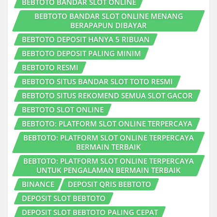
BEBTOTO BANDAR SLOT ONLINE
BEBTOTO BANDAR SLOT ONLINE MENANG
BERAPAPUN DIBAYAR
BEBTOTO DEPOSIT HANYA 5 RIBUAN
BEBTOTO DEPOSIT PALING MINIM
BEBTOTO RESMI
BEBTOTO SITUS BANDAR SLOT TOTO RESMI
BEBTOTO SITUS REKOMEND SEMUA SLOT GACOR
BEBTOTO SLOT ONLINE
BEBTOTO: PLATFORM SLOT ONLINE TERPERCAYA
BEBTOTO: PLATFORM SLOT ONLINE TERPERCAYA
BERMAIN TERBAIK
BEBTOTO: PLATFORM SLOT ONLINE TERPERCAYA
UNTUK PENGALAMAN BERMAIN TERBAIK
BINANCE
DEPOSIT QRIS BEBTOTO
DEPOSIT SLOT BEBTOTO
DEPOSIT SLOT BEBTOTO PALING CEPAT