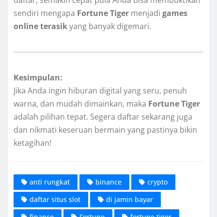
sendiri mengapa
Fortune Tiger
menjadi
games
online terasik
yang banyak digemari.
Kesimpulan:
Jika Anda ingin hiburan digital yang seru, penuh
warna, dan mudah dimainkan, maka
Fortune Tiger
adalah pilihan tepat. Segera daftar sekarang juga
dan nikmati keseruan bermain yang pastinya bikin
ketagihan!
anti rungkat
binance
crypto
daftar situs slot
di jamin bayar
finance
Fortune
fortune tiger