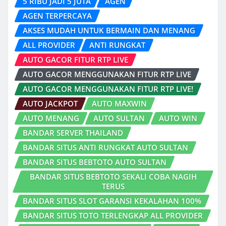
5 RIBU JADI 5 JUTA
AGEN
AGEN TERPERCAYA
AKSES MUDAH UNTUK BERMAIN DAN MENANG
ALL PROVIDER
ANTI RUNGKAT
AUTO GACOR FITUR RTP LIVE
AUTO GACOR MENGGUNAKAN FITUR RTP LIVE
AUTO GACOR MENGGUNAKAN FITUR RTP LIVE!
AUTO JACKPOT
AUTO MAXWIN
AUTO MENANG
AUTO SULTAN
AUTO WIN
BANDAR SERVER THAILAND
BANDAR SITUS ANTI RUNGKAT AUTO SULTAN
BANDAR SITUS BEBTOTO AUTO SULTAN
BANDAR SITUS BEBTOTO SEKALI COBA NAGIH
TERUS
BANDAR SITUS SLOT GARANSI KEKALAHAN 100%
BANDAR SITUS TOTO TERLENGKAP ALL PROVIDER