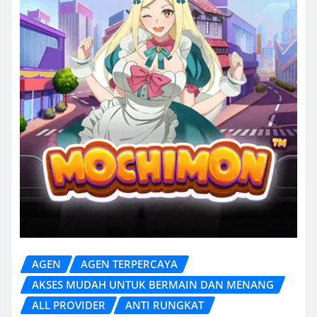
AGEN
AGEN TERPERCAYA
AKSES MUDAH UNTUK BERMAIN DAN MENANG
ALL PROVIDER
ANTI RUNGKAT