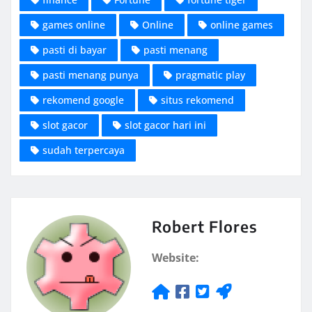
games online
Online
online games
pasti di bayar
pasti menang
pasti menang punya
pragmatic play
rekomend google
situs rekomend
slot gacor
slot gacor hari ini
sudah terpercaya
Robert Flores
Website: