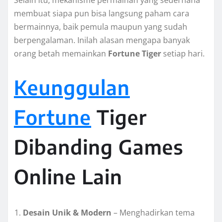
membuat siapa pun bisa langsung paham cara
bermainnya, baik pemula maupun yang sudah
berpengalaman. Inilah alasan mengapa banyak
orang betah memainkan
Fortune Tiger
setiap hari.
Keunggulan
Fortune
Tiger
Dibanding Games
Online Lain
Desain Unik & Modern
– Menghadirkan tema