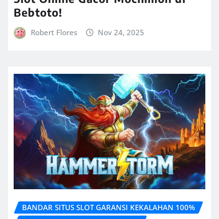
Bebtoto!
Robert Flores
Nov 24, 2025
BANDAR SITUS SLOT GARANSI KEKALAHAN 100%