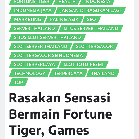
FORTUNE TIGER
HEALTH
INDONESIA
INDONESIA JAYA
JANGAN DI RAGUKAN LAGI
MARKETING
PALING ASIK
SEO
SERVER THAILAND
SITUS SERVER THAILAND
SITUS SLOT SERVER THAILAND
SLOT SERVER THAILAND
SLOT TERGACOR
SLOT TERGACOR SEINDONESIA
SLOT TERPERCAYA
SLOT TOTO RESMI
TECHNOLOGY
TERPERCAYA
THAILAND
TOP
Rasakan Sensasi
Bermain Fortune
Tiger, Games