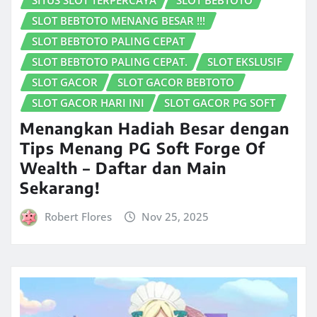
SLOT BEBTOTO MENANG BESAR !!!
SLOT BEBTOTO PALING CEPAT
SLOT BEBTOTO PALING CEPAT.
SLOT EKSLUSIF
SLOT GACOR
SLOT GACOR BEBTOTO
SLOT GACOR HARI INI
SLOT GACOR PG SOFT
Menangkan Hadiah Besar dengan
Tips Menang PG Soft Forge Of
Wealth – Daftar dan Main
Sekarang!
Robert Flores
Nov 25, 2025