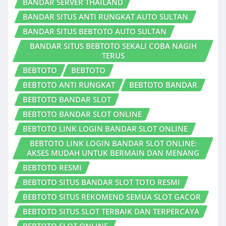
BANDAR SERVER THAILAND
BANDAR SITUS ANTI RUNGKAT AUTO SULTAN
BANDAR SITUS BEBTOTO AUTO SULTAN
BANDAR SITUS BEBTOTO SEKALI COBA NAGIH
TERUS
BEBTOTO
BEBTOTO
BEBTOTO ANTI RUNGKAT
BEBTOTO BANDAR
BEBTOTO BANDAR SLOT
BEBTOTO BANDAR SLOT ONLINE
BEBTOTO LINK LOGIN BANDAR SLOT ONLINE
BEBTOTO LINK LOGIN BANDAR SLOT ONLINE:
AKSES MUDAH UNTUK BERMAIN DAN MENANG
BEBTOTO RESMI
BEBTOTO SITUS BANDAR SLOT TOTO RESMI
BEBTOTO SITUS REKOMEND SEMUA SLOT GACOR
BEBTOTO SITUS SLOT TERBAIK DAN TERPERCAYA