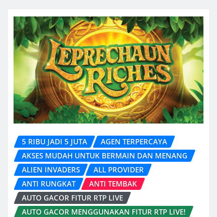
5 RIBU JADI 5 JUTA
AGEN TERPERCAYA
AKSES MUDAH UNTUK BERMAIN DAN MENANG
ALIEN INVADERS
ALL PROVIDER
ANTI RUNGKAT
ANTI TEMBAK
AUTO GACOR FITUR RTP LIVE
AUTO GACOR MENGGUNAKAN FITUR RTP LIVE!