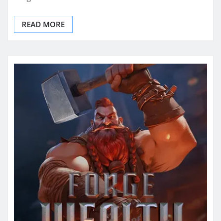
READ MORE