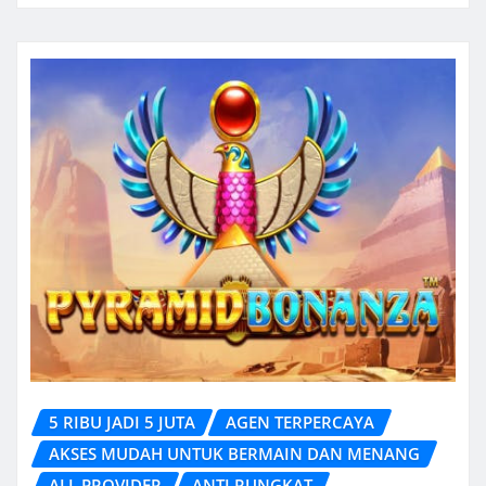
5 RIBU JADI 5 JUTA
AGEN TERPERCAYA
AKSES MUDAH UNTUK BERMAIN DAN MENANG
ALL PROVIDER
ANTI RUNGKAT