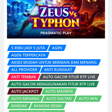
5 RIBU JADI 5 JUTA
AGEN
AGEN TERPERCAYA
AKSES MUDAH UNTUK BERMAIN DAN MENANG
ALL PROVIDER
ANTI RUNGKAT
ANTI TEMBAK
AUTO GACOR FITUR RTP LIVE
AUTO GACOR MENGGUNAKAN FITUR RTP LIVE
AUTO JACKPOT
AUTO MAXWIN
AUTO MENANG
AUTO SULTAN
AUTO WIN
BANDAR
BANDAR RESMI