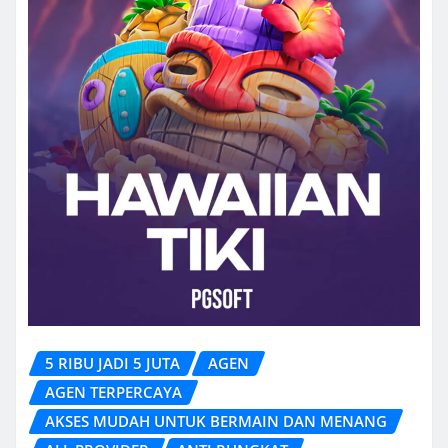
5 RIBU JADI 5 JUTA
AGEN
AGEN TERPERCAYA
AKSES MUDAH UNTUK BERMAIN DAN MENANG