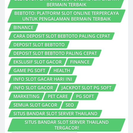
BERMAIN TERBAIK
BEBTOTO: PLATFORM SLOT ONLINE TERPERCAYA
UNTUK PENGALAMAN BERMAIN TERBAIK
BINANCE
CARA DEPOSIT SLOT BEBTOTO PALING CEPAT
DEPOSIT SLOT BEBTOTO
DEPOSIT SLOT BEBTOTO PALING CEPAT
EKSLUSIF SLOT GACOR
FINANCE
GAME PG SOFT
HEALTH
INFO SLOT GACAR HARI INI
INFO SLOT GACOR
JACKPOT SLOT PG SOFT
MARKETING
PET CARE
PG SOFT
SEMUA SLOT GACOR
SEO
SITUS BANDAR SLOT SERVER THAILAND
SITUS BANDAR SLOT SERVER THAILAND
TERGACOR!