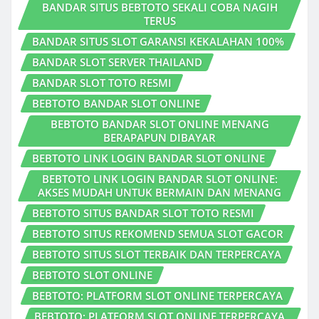
BANDAR SITUS BEBTOTO SEKALI COBA NAGIH
TERUS
BANDAR SITUS SLOT GARANSI KEKALAHAN 100%
BANDAR SLOT SERVER THAILAND
BANDAR SLOT TOTO RESMI
BEBTOTO BANDAR SLOT ONLINE
BEBTOTO BANDAR SLOT ONLINE MENANG
BERAPAPUN DIBAYAR
BEBTOTO LINK LOGIN BANDAR SLOT ONLINE
BEBTOTO LINK LOGIN BANDAR SLOT ONLINE:
AKSES MUDAH UNTUK BERMAIN DAN MENANG
BEBTOTO SITUS BANDAR SLOT TOTO RESMI
BEBTOTO SITUS REKOMEND SEMUA SLOT GACOR
BEBTOTO SITUS SLOT TERBAIK DAN TERPERCAYA
BEBTOTO SLOT ONLINE
BEBTOTO: PLATFORM SLOT ONLINE TERPERCAYA
BEBTOTO: PLATFORM SLOT ONLINE TERPERCAYA