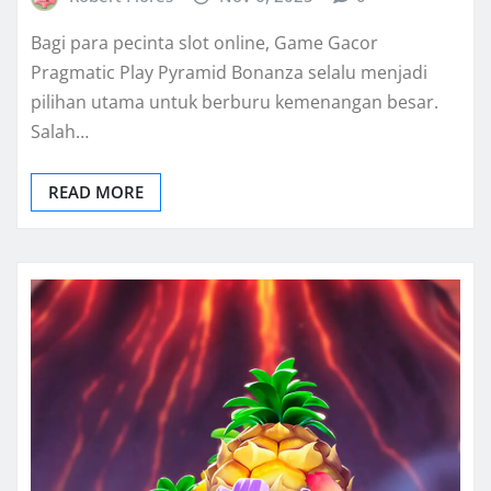
Bagi para pecinta slot online, Game Gacor
Pragmatic Play Pyramid Bonanza selalu menjadi
pilihan utama untuk berburu kemenangan besar.
Salah…
READ MORE