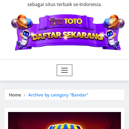
sebagai situs terbaik se-Indonesia.
Home
Archive by category "Bandar"