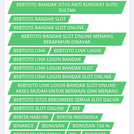
BEBTOTO BANDAR SITUS ANTI RUNGKAT AUTO
SULTAN
BEBTOTO BANDAR SLOT
BEBTOTO BANDAR SLOT ONLINE
BEBTOTO BANDAR SLOT ONLINE MENANG
BERAPAPUN DIBAYAR
BEBTOTO LINK
BEBTOTO LINK LOGIN
BEBTOTO LINK LOGIN BANDAR
BEBTOTO LINK LOGIN BANDAR SLOT
BEBTOTO LINK LOGIN BANDAR SLOT ONLINE
BEBTOTO LINK LOGIN BANDAR SLOT ONLINE:
AKSES MUDAH UNTUK BERMAIN DAN MENANG
BEBTOTO SITUS REKOMEND SEMUA SLOT GACOR
BEBTOTO SLOT ONLINE
BEE
BERITA HARI INI
BERITA INDONESIA
BINANCE
BONUSAN
BONUSAN 100 %