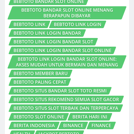
BEBTOTO BANDAR SLOT ONLINE
BEBTOTO BANDAR SLOT ONLINE MENANG
BERAPAPUN DIBAYAR
BEBTOTO LINK
BEBTOTO LINK LOGIN
BEBTOTO LINK LOGIN BANDAR
BEBTOTO LINK LOGIN BANDAR SLOT
BEBTOTO LINK LOGIN BANDAR SLOT ONLINE
BEBTOTO LINK LOGIN BANDAR SLOT ONLINE:
AKSES MUDAH UNTUK BERMAIN DAN MENANG
BEBTOTO MEMBER BARU
BEBTOTO PALING CEPAT
BEBTOTO SITUS BANDAR SLOT TOTO RESMI
BEBTOTO SITUS REKOMEND SEMUA SLOT GACOR
BEBTOTO SITUS SLOT TERBAIK DAN TERPERCAYA
BEBTOTO SLOT ONLINE
BERITA HARI INI
BERITA INDONESIA
BINANCE
FINANCE