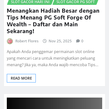
SLOT GACOR HARI INI
SLOT GACOR PG SOFT
Menangkan Hadiah Besar dengan
Tips Menang PG Soft Forge Of
Wealth – Daftar dan Main
Sekarang!
Robert Flores
Nov 25, 2025
0
Apakah Anda penggemar permainan slot online
yang mencari cara untuk meningkatkan peluang
menang? Jika ya, maka Anda wajib mencoba Tips…
READ MORE