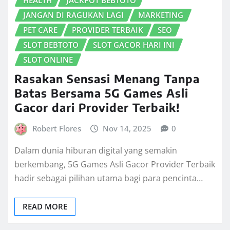
HEALTH
JACKPOT BEBTOTO
JANGAN DI RAGUKAN LAGI
MARKETING
PET CARE
PROVIDER TERBAIK
SEO
SLOT BEBTOTO
SLOT GACOR HARI INI
SLOT ONLINE
Rasakan Sensasi Menang Tanpa
Batas Bersama 5G Games Asli
Gacor dari Provider Terbaik!
Robert Flores
Nov 14, 2025
0
Dalam dunia hiburan digital yang semakin
berkembang, 5G Games Asli Gacor Provider Terbaik
hadir sebagai pilihan utama bagi para pencinta…
READ MORE