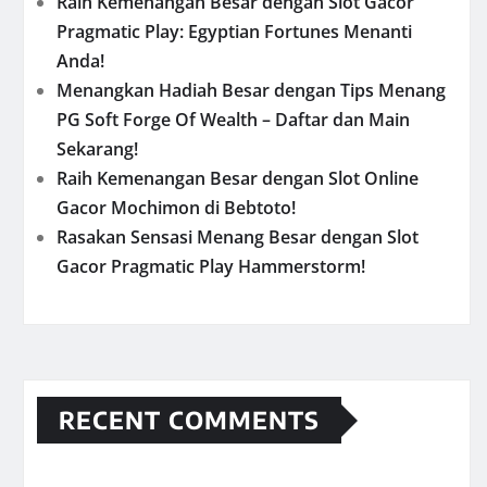
Raih Kemenangan Besar dengan Slot Gacor
Pragmatic Play: Egyptian Fortunes Menanti
Anda!
Menangkan Hadiah Besar dengan Tips Menang
PG Soft Forge Of Wealth – Daftar dan Main
Sekarang!
Raih Kemenangan Besar dengan Slot Online
Gacor Mochimon di Bebtoto!
Rasakan Sensasi Menang Besar dengan Slot
Gacor Pragmatic Play Hammerstorm!
RECENT COMMENTS