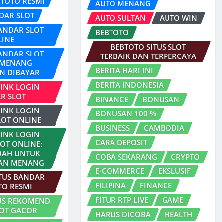
 TOTO RESMI
AUTO MENANG
DAR SLOT
AUTO SULTAN
AUTO WIN
ANDAR SLOT
BEBTOTO
LINE
BEBTOTO SITUS SLOT
ANDAR SLOT
TERBAIK DAN TERPERCAYA
 MENANG
BERITA HARI INI
N DIBAYAR
BERITA INDONESIA
LINK LOGIN
R SLOT
BINANCE
BONUSAN
LINK LOGIN
BONUSAN 100 %
LOT ONLINE
BUSINESS
CAMBODIA
LINK LOGIN
CARA DEPOSIT
OT ONLINE:
DAH UNTUK
COBA SEKARANG
CRYPTO
DAN MENANG
E-COMMERCE
EKSLUSIF
ITUS BANDAR
FILIPINA
FINANCE
TO RESMI
FITUR RTP LIVE
GAME
TUS REKOMEND
LOT GACOR
HARUS DICOBA
HEALTH