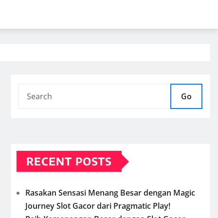
Go
RECENT POSTS
Rasakan Sensasi Menang Besar dengan Magic
Journey Slot Gacor dari Pragmatic Play!