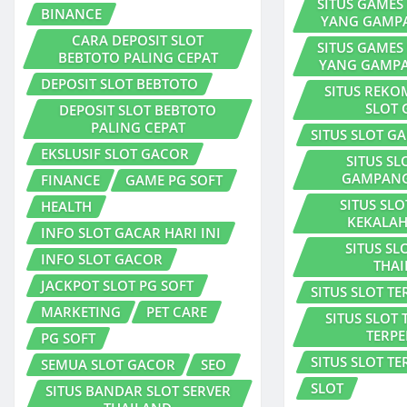
SITUS GAMES
BINANCE
YANG GAMP
CARA DEPOSIT SLOT
SITUS GAMES
BEBTOTO PALING CEPAT
YANG GAMP
DEPOSIT SLOT BEBTOTO
SITUS REK
SLOT
DEPOSIT SLOT BEBTOTO
PALING CEPAT
SITUS SLOT G
EKSLUSIF SLOT GACOR
SITUS S
GAMPAN
FINANCE
GAME PG SOFT
SITUS SL
HEALTH
KEKALA
INFO SLOT GACAR HARI INI
SITUS SL
INFO SLOT GACOR
THA
JACKPOT SLOT PG SOFT
SITUS SLOT TE
MARKETING
PET CARE
SITUS SLOT
TERP
PG SOFT
SITUS SLOT T
SEMUA SLOT GACOR
SEO
SLOT
SITUS BANDAR SLOT SERVER