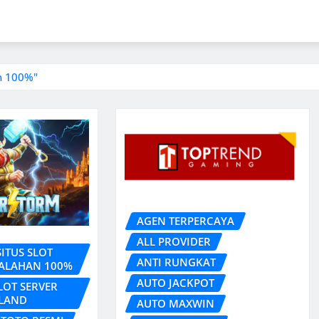
an 100%"
AGEN TERPERCAYA
ALL PROVIDER
ITUS SLOT
ANTI RUNGKAT
KALAHAN 100%
AUTO JACKPOT
LOT SERVER
ILAND
AUTO MAXWIN