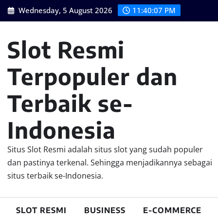
Skip
Wednesday, 5 August 2026
11:40:09 PM
to
content
Slot Resmi
Terpopuler dan
Terbaik se-
Indonesia
Situs Slot Resmi adalah situs slot yang sudah populer
dan pastinya terkenal. Sehingga menjadikannya sebagai
situs terbaik se-Indonesia.
SLOT RESMI
BUSINESS
E-COMMERCE