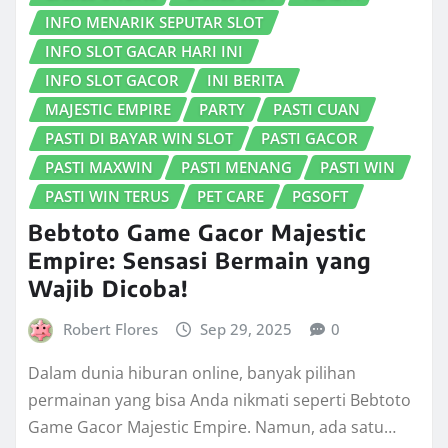
INFO MENARIK SEPUTAR SLOT
INFO SLOT GACAR HARI INI
INFO SLOT GACOR
INI BERITA
MAJESTIC EMPIRE
PARTY
PASTI CUAN
PASTI DI BAYAR WIN SLOT
PASTI GACOR
PASTI MAXWIN
PASTI MENANG
PASTI WIN
PASTI WIN TERUS
PET CARE
PGSOFT
Bebtoto Game Gacor Majestic
Empire: Sensasi Bermain yang
Wajib Dicoba!
Robert Flores
Sep 29, 2025
0
Dalam dunia hiburan online, banyak pilihan
permainan yang bisa Anda nikmati seperti Bebtoto
Game Gacor Majestic Empire. Namun, ada satu…