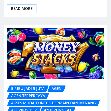
READ MORE
5 RIBU JADI 5 JUTA
AGEN
AGEN TERPERCAYA
AKSES MUDAH UNTUK BERMAIN DAN MENANG
ALL PROVIDER
ANTI RUNGKAT