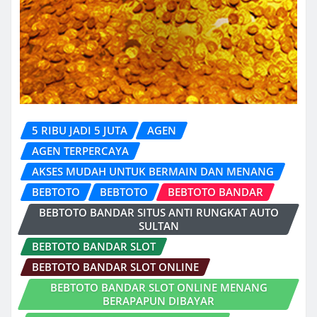
5 RIBU JADI 5 JUTA
AGEN
AGEN TERPERCAYA
AKSES MUDAH UNTUK BERMAIN DAN MENANG
BEBTOTO
BEBTOTO
BEBTOTO BANDAR
BEBTOTO BANDAR SITUS ANTI RUNGKAT AUTO
SULTAN
BEBTOTO BANDAR SLOT
BEBTOTO BANDAR SLOT ONLINE
BEBTOTO BANDAR SLOT ONLINE MENANG
BERAPAPUN DIBAYAR