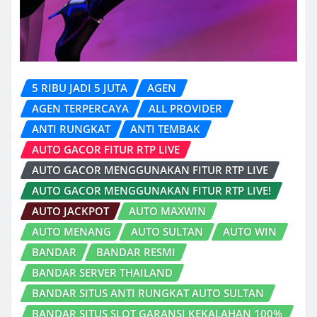
5 RIBU JADI 5 JUTA
AGEN
AGEN TERPERCAYA
ALL PROVIDER
ANTI RUNGKAT
ANTI TEMBAK
AUTO GACOR FITUR RTP LIVE
AUTO GACOR MENGGUNAKAN FITUR RTP LIVE
AUTO GACOR MENGGUNAKAN FITUR RTP LIVE!
AUTO JACKPOT
AUTO MAXWIN
AUTO MENANG
AUTO SULTAN
AUTO WIN
BANDAR
BANDAR RESMI
BANDAR SERVER THAILAND
BANDAR SITUS ANTI RUNGKAT AUTO SULTAN
BANDAR SITUS SLOT GARANSI KEKALAHAN 100%