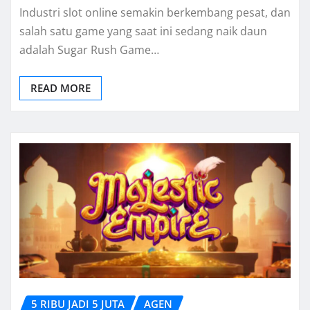
Industri slot online semakin berkembang pesat, dan
salah satu game yang saat ini sedang naik daun
adalah Sugar Rush Game…
READ MORE
5 RIBU JADI 5 JUTA
AGEN