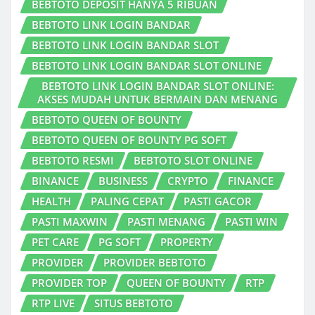
BEBTOTO DEPOSIT HANYA 5 RIBUAN
BEBTOTO LINK LOGIN BANDAR
BEBTOTO LINK LOGIN BANDAR SLOT
BEBTOTO LINK LOGIN BANDAR SLOT ONLINE
BEBTOTO LINK LOGIN BANDAR SLOT ONLINE:
AKSES MUDAH UNTUK BERMAIN DAN MENANG
BEBTOTO QUEEN OF BOUNTY
BEBTOTO QUEEN OF BOUNTY PG SOFT
BEBTOTO RESMI
BEBTOTO SLOT ONLINE
BINANCE
BUSINESS
CRYPTO
FINANCE
HEALTH
PALING CEPAT
PASTI GACOR
PASTI MAXWIN
PASTI MENANG
PASTI WIN
PET CARE
PG SOFT
PROPERTY
PROVIDER
PROVIDER BEBTOTO
PROVIDER TOP
QUEEN OF BOUNTY
RTP
RTP LIVE
SITUS BEBTOTO