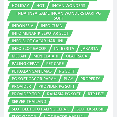
HOLIDAY
HOT
INCAN WONDERS
INDAHNYA GAME INCAN WONDERS DARI PG
SOFT
INDONESIA
INFO CUAN
INFO MENARIK SEPUTAR SLOT
INFO SLOT GACAR HARI INI
INFO SLOT GACOR
INI BERITA
JAKARTA
MEDAN
MENJELAJAHI
OLAHRAGA
PALING CEPAT
PET CARE
PETUALANGAN EMAS
PG SOFT
PG SOFT GACOR PARAH
PLAY
PROPERTY
PROVIDER
PROVIDER PG SOFT
PROVIDER TOP
RAHASIA PG SOFT
RTP LIVE
SERVER THAILAND
SLOT BEBTOTO PALING CEPAT.
SLOT EKSLUSIF
SLOT GACOR
SLOT GACOR HARI INI