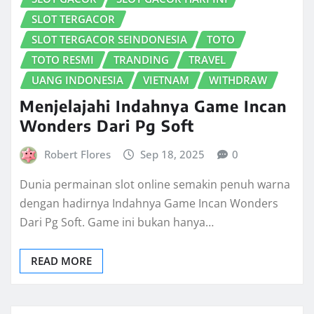
SLOT TERGACOR
SLOT TERGACOR SEINDONESIA
TOTO
TOTO RESMI
TRANDING
TRAVEL
UANG INDONESIA
VIETNAM
WITHDRAW
Menjelajahi Indahnya Game Incan
Wonders Dari Pg Soft
Robert Flores
Sep 18, 2025
0
Dunia permainan slot online semakin penuh warna
dengan hadirnya Indahnya Game Incan Wonders
Dari Pg Soft. Game ini bukan hanya…
READ MORE