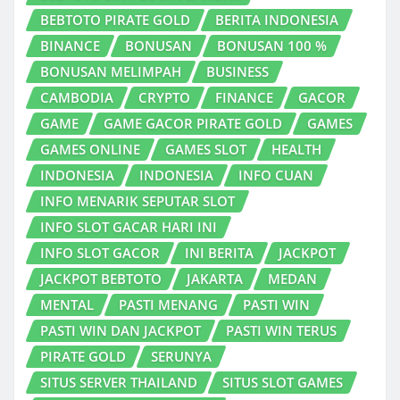
BEBTOTO PIRATE GOLD
BERITA INDONESIA
BINANCE
BONUSAN
BONUSAN 100 %
BONUSAN MELIMPAH
BUSINESS
CAMBODIA
CRYPTO
FINANCE
GACOR
GAME
GAME GACOR PIRATE GOLD
GAMES
GAMES ONLINE
GAMES SLOT
HEALTH
INDONESIA
INDONESIA
INFO CUAN
INFO MENARIK SEPUTAR SLOT
INFO SLOT GACAR HARI INI
INFO SLOT GACOR
INI BERITA
JACKPOT
JACKPOT BEBTOTO
JAKARTA
MEDAN
MENTAL
PASTI MENANG
PASTI WIN
PASTI WIN DAN JACKPOT
PASTI WIN TERUS
PIRATE GOLD
SERUNYA
SITUS SERVER THAILAND
SITUS SLOT GAMES