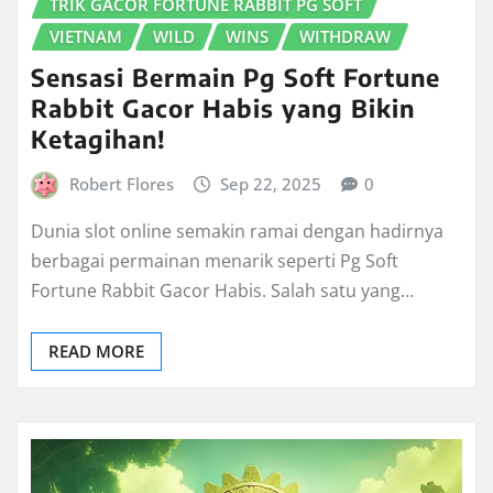
TRIK GACOR FORTUNE RABBIT PG SOFT
VIETNAM
WILD
WINS
WITHDRAW
Sensasi Bermain Pg Soft Fortune
Rabbit Gacor Habis yang Bikin
Ketagihan!
Robert Flores
Sep 22, 2025
0
Dunia slot online semakin ramai dengan hadirnya
berbagai permainan menarik seperti Pg Soft
Fortune Rabbit Gacor Habis. Salah satu yang…
READ MORE