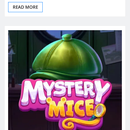
READ MORE