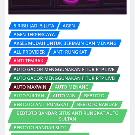
5 RIBU JADI 5 JUTA
AGEN
AGEN TERPERCAYA
AKSES MUDAH UNTUK BERMAIN DAN MENANG
ALL PROVIDER
ANTI RUNGKAT
ANTI TEMBAK
AUTO GACOR MENGGUNAKAN FITUR RTP LIVE
AUTO GACOR MENGGUNAKAN FITUR RTP LIVE!
AUTO MAXWIN
AUTO MENANG
AUTO SULTAN
AUTO WIN
BEBTOTO
BEBTOTO ANTI RUNGKAT
BEBTOTO BANDAR
BEBTOTO BANDAR SITUS ANTI RUNGKAT AUTO
SULTAN
BEBTOTO BANDAR SLOT