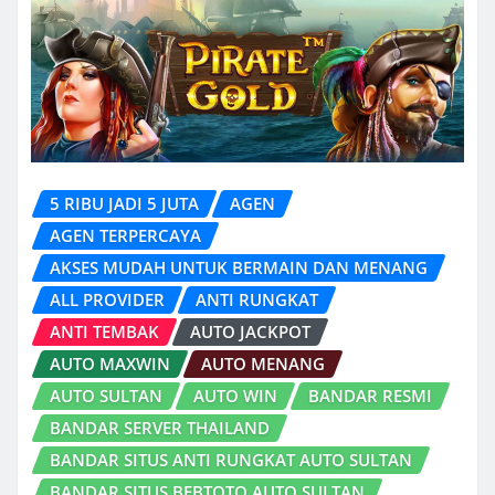
5 RIBU JADI 5 JUTA
AGEN
AGEN TERPERCAYA
AKSES MUDAH UNTUK BERMAIN DAN MENANG
ALL PROVIDER
ANTI RUNGKAT
ANTI TEMBAK
AUTO JACKPOT
AUTO MAXWIN
AUTO MENANG
AUTO SULTAN
AUTO WIN
BANDAR RESMI
BANDAR SERVER THAILAND
BANDAR SITUS ANTI RUNGKAT AUTO SULTAN
BANDAR SITUS BEBTOTO AUTO SULTAN