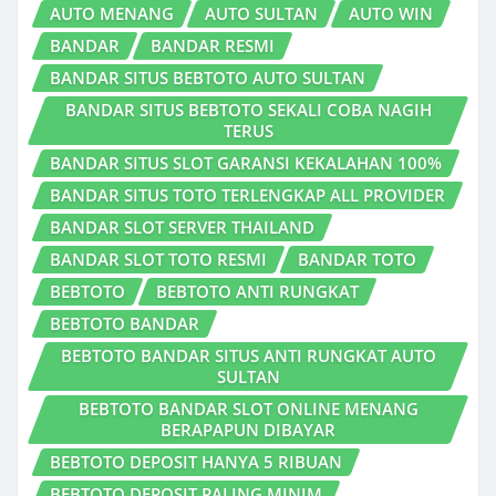
AUTO MENANG
AUTO SULTAN
AUTO WIN
BANDAR
BANDAR RESMI
BANDAR SITUS BEBTOTO AUTO SULTAN
BANDAR SITUS BEBTOTO SEKALI COBA NAGIH
TERUS
BANDAR SITUS SLOT GARANSI KEKALAHAN 100%
BANDAR SITUS TOTO TERLENGKAP ALL PROVIDER
BANDAR SLOT SERVER THAILAND
BANDAR SLOT TOTO RESMI
BANDAR TOTO
BEBTOTO
BEBTOTO ANTI RUNGKAT
BEBTOTO BANDAR
BEBTOTO BANDAR SITUS ANTI RUNGKAT AUTO
SULTAN
BEBTOTO BANDAR SLOT ONLINE MENANG
BERAPAPUN DIBAYAR
BEBTOTO DEPOSIT HANYA 5 RIBUAN
BEBTOTO DEPOSIT PALING MINIM