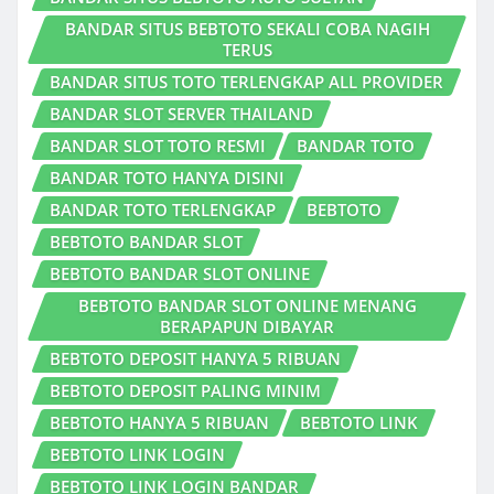
BANDAR SITUS BEBTOTO SEKALI COBA NAGIH
TERUS
BANDAR SITUS TOTO TERLENGKAP ALL PROVIDER
BANDAR SLOT SERVER THAILAND
BANDAR SLOT TOTO RESMI
BANDAR TOTO
BANDAR TOTO HANYA DISINI
BANDAR TOTO TERLENGKAP
BEBTOTO
BEBTOTO BANDAR SLOT
BEBTOTO BANDAR SLOT ONLINE
BEBTOTO BANDAR SLOT ONLINE MENANG
BERAPAPUN DIBAYAR
BEBTOTO DEPOSIT HANYA 5 RIBUAN
BEBTOTO DEPOSIT PALING MINIM
BEBTOTO HANYA 5 RIBUAN
BEBTOTO LINK
BEBTOTO LINK LOGIN
BEBTOTO LINK LOGIN BANDAR