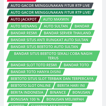
AUTO GACOR MENGGUNAKAN FITUR RTP LIVE
AUTO GACOR MENGGUNAKAN FITUR RTP LIVE!
AUTO JACKPOT
AUTO MAXWIN
AUTO MENANG
AUTO SULTAN
BANDAR
BANDAR RESMI
BANDAR SERVER THAILAND
BANDAR SITUS ANTI RUNGKAT AUTO SULTAN
BANDAR SITUS BEBTOTO AUTO SULTAN
BANDAR SITUS BEBTOTO SEKALI COBA NAGIH
TERUS
BANDAR SLOT TOTO RESMI
BANDAR TOTO
BANDAR TOTO HANYA DISINI
BEBTOTO SITUS SLOT TERBAIK DAN TERPERCAYA
BEBTOTO SLOT ONLINE
BERITA HARI INI
BERITA INDONESIA
BINANCE
BONUSAN
BONUSAN 100 %
BONUSAN MELIMPAH
CRYPTO
CUANNYA ADA DISINI