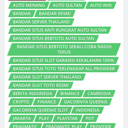
AUTO MENANG
AUTO SULTAN
AUTO WIN
BANDAR
BANDAR RESMI
BANDAR SERVER THAILAND
BANDAR SITUS ANTI RUNGKAT AUTO SULTAN
BANDAR SITUS BEBTOTO AUTO SULTAN
BANDAR SITUS BEBTOTO SEKALI COBA NAGIH
TERUS
BANDAR SITUS SLOT GARANSI KEKALAHAN 100%
BANDAR SITUS TOTO TERLENGKAP ALL PROVIDER
BANDAR SLOT SERVER THAILAND
BANDAR SLOT TOTO RESMI
BERITA INDONESIA
BINANCE
CAMBODIA
CRYPTO
FINANCE
GACORNYA QUEENIE
GACORNYA QUEENIE SLOT
INDONESIA
JAKARTA
PLAY
PLAYSTAR
POT
PRAGMATIC
PRAGMATIC PLAY
PROVIDER