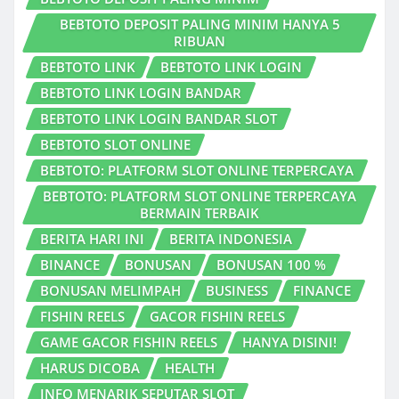
BEBTOTO DEPOSIT PALING MINIM HANYA 5
RIBUAN
BEBTOTO LINK
BEBTOTO LINK LOGIN
BEBTOTO LINK LOGIN BANDAR
BEBTOTO LINK LOGIN BANDAR SLOT
BEBTOTO SLOT ONLINE
BEBTOTO: PLATFORM SLOT ONLINE TERPERCAYA
BEBTOTO: PLATFORM SLOT ONLINE TERPERCAYA
BERMAIN TERBAIK
BERITA HARI INI
BERITA INDONESIA
BINANCE
BONUSAN
BONUSAN 100 %
BONUSAN MELIMPAH
BUSINESS
FINANCE
FISHIN REELS
GACOR FISHIN REELS
GAME GACOR FISHIN REELS
HANYA DISINI!
HARUS DICOBA
HEALTH
INFO MENARIK SEPUTAR SLOT