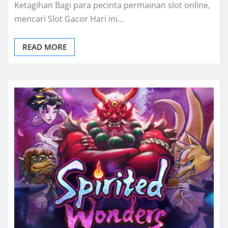
Ketagihan Bagi para pecinta permainan slot online,
mencari Slot Gacor Hari ini…
READ MORE