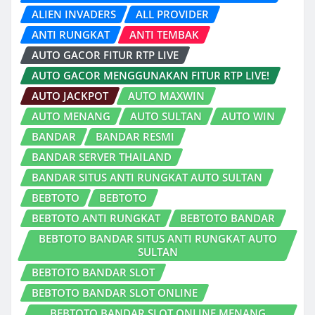
ALIEN INVADERS
ALL PROVIDER
ANTI RUNGKAT
ANTI TEMBAK
AUTO GACOR FITUR RTP LIVE
AUTO GACOR MENGGUNAKAN FITUR RTP LIVE!
AUTO JACKPOT
AUTO MAXWIN
AUTO MENANG
AUTO SULTAN
AUTO WIN
BANDAR
BANDAR RESMI
BANDAR SERVER THAILAND
BANDAR SITUS ANTI RUNGKAT AUTO SULTAN
BEBTOTO
BEBTOTO
BEBTOTO ANTI RUNGKAT
BEBTOTO BANDAR
BEBTOTO BANDAR SITUS ANTI RUNGKAT AUTO
SULTAN
BEBTOTO BANDAR SLOT
BEBTOTO BANDAR SLOT ONLINE
BEBTOTO BANDAR SLOT ONLINE MENANG