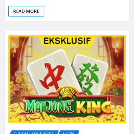
READ MORE