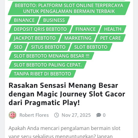
BEBTOTO: PLATFORM SLOT ONLINE TERPERCAYA
UNTUK PENGALAMAN BERMAIN TERBAIK
BINANCE
BUSINESS
DEPOSIT QRIS BEBTOTO
FINANCE
HEALTH
JACKPOT BEBTOTO
MARKETING
PET CARE
SEO
SITUS BEBTOTO
SLOT BEBTOTO
SLOT BEBTOTO MENANG BESAR !!!
SLOT BEBTOTO PALING CEPAT.
TANPA RIBET DI BEBTOTO
Rasakan Sensasi Menang Besar
dengan Magic Journey Slot Gacor
dari Pragmatic Play!
Robert Flores
Nov 27, 2025
0
Apakah Anda mencari pengalaman bermain slot
yang seru sekaligus menguntungkan? Jangan