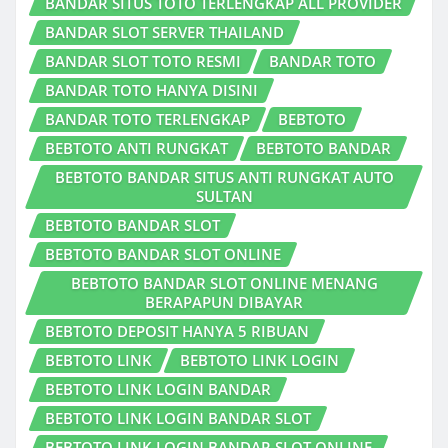
BANDAR SITUS TOTO TERLENGKAP ALL PROVIDER
BANDAR SLOT SERVER THAILAND
BANDAR SLOT TOTO RESMI
BANDAR TOTO
BANDAR TOTO HANYA DISINI
BANDAR TOTO TERLENGKAP
BEBTOTO
BEBTOTO ANTI RUNGKAT
BEBTOTO BANDAR
BEBTOTO BANDAR SITUS ANTI RUNGKAT AUTO
SULTAN
BEBTOTO BANDAR SLOT
BEBTOTO BANDAR SLOT ONLINE
BEBTOTO BANDAR SLOT ONLINE MENANG
BERAPAPUN DIBAYAR
BEBTOTO DEPOSIT HANYA 5 RIBUAN
BEBTOTO LINK
BEBTOTO LINK LOGIN
BEBTOTO LINK LOGIN BANDAR
BEBTOTO LINK LOGIN BANDAR SLOT
BEBTOTO LINK LOGIN BANDAR SLOT ONLINE