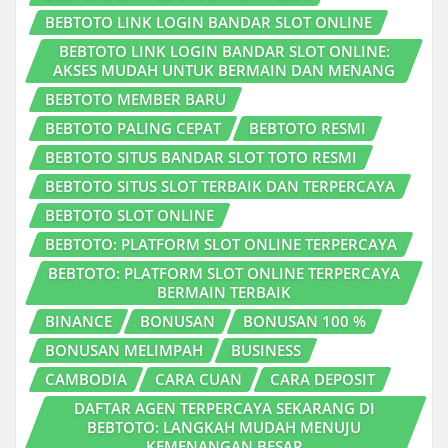
BEBTOTO LINK LOGIN BANDAR SLOT ONLINE
BEBTOTO LINK LOGIN BANDAR SLOT ONLINE:
AKSES MUDAH UNTUK BERMAIN DAN MENANG
BEBTOTO MEMBER BARU
BEBTOTO PALING CEPAT
BEBTOTO RESMI
BEBTOTO SITUS BANDAR SLOT TOTO RESMI
BEBTOTO SITUS SLOT TERBAIK DAN TERPERCAYA
BEBTOTO SLOT ONLINE
BEBTOTO: PLATFORM SLOT ONLINE TERPERCAYA
BEBTOTO: PLATFORM SLOT ONLINE TERPERCAYA
BERMAIN TERBAIK
BINANCE
BONUSAN
BONUSAN 100 %
BONUSAN MELIMPAH
BUSINESS
CAMBODIA
CARA CUAN
CARA DEPOSIT
DAFTAR AGEN TERPERCAYA SEKARANG DI
BEBTOTO: LANGKAH MUDAH MENUJU
KEMENANGAN BESAR