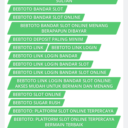
SULTAN
BEBTOTO BANDAR SLOT
BEBTOTO BANDAR SLOT ONLINE
BEBTOTO BANDAR SLOT ONLINE MENANG
BERAPAPUN DIBAYAR
BEBTOTO DEPOSIT PALING MINIM
BEBTOTO LINK
BEBTOTO LINK LOGIN
BEBTOTO LINK LOGIN BANDAR
BEBTOTO LINK LOGIN BANDAR SLOT
BEBTOTO LINK LOGIN BANDAR SLOT ONLINE
BEBTOTO LINK LOGIN BANDAR SLOT ONLINE:
AKSES MUDAH UNTUK BERMAIN DAN MENANG
BEBTOTO SLOT ONLINE
BEBTOTO SUGAR RUSH
BEBTOTO: PLATFORM SLOT ONLINE TERPERCAYA
BEBTOTO: PLATFORM SLOT ONLINE TERPERCAYA
BERMAIN TERBAIK