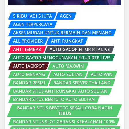
5 RIBU JADI 5 JUTA
AGEN
AGEN TERPERCAYA
AKSES MUDAH UNTUK BERMAIN DAN MENANG
ALL PROVIDER
ANTI RUNGKAT
ANTI TEMBAK
AUTO GACOR FITUR RTP LIVE
AUTO GACOR MENGGUNAKAN FITUR RTP LIVE!
AUTO JACKPOT
AUTO MAXWIN
AUTO MENANG
AUTO SULTAN
AUTO WIN
BANDAR RESMI
BANDAR SERVER THAILAND
BANDAR SITUS ANTI RUNGKAT AUTO SULTAN
BANDAR SITUS BEBTOTO AUTO SULTAN
BANDAR SITUS BEBTOTO SEKALI COBA NAGIH
TERUS
BANDAR SITUS SLOT GARANSI KEKALAHAN 100%