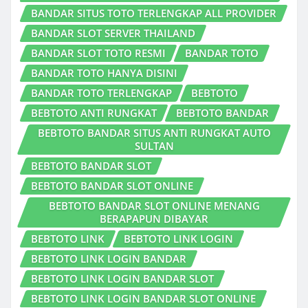
BANDAR SITUS TOTO TERLENGKAP ALL PROVIDER
BANDAR SLOT SERVER THAILAND
BANDAR SLOT TOTO RESMI
BANDAR TOTO
BANDAR TOTO HANYA DISINI
BANDAR TOTO TERLENGKAP
BEBTOTO
BEBTOTO ANTI RUNGKAT
BEBTOTO BANDAR
BEBTOTO BANDAR SITUS ANTI RUNGKAT AUTO
SULTAN
BEBTOTO BANDAR SLOT
BEBTOTO BANDAR SLOT ONLINE
BEBTOTO BANDAR SLOT ONLINE MENANG
BERAPAPUN DIBAYAR
BEBTOTO LINK
BEBTOTO LINK LOGIN
BEBTOTO LINK LOGIN BANDAR
BEBTOTO LINK LOGIN BANDAR SLOT
BEBTOTO LINK LOGIN BANDAR SLOT ONLINE