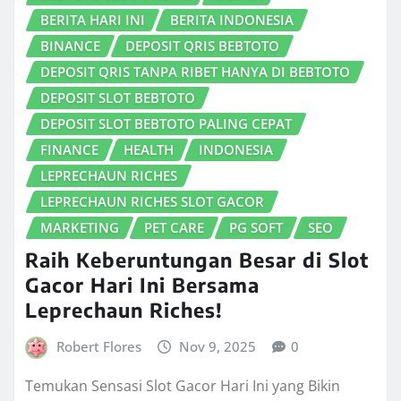
BERITA HARI INI
BERITA INDONESIA
BINANCE
DEPOSIT QRIS BEBTOTO
DEPOSIT QRIS TANPA RIBET HANYA DI BEBTOTO
DEPOSIT SLOT BEBTOTO
DEPOSIT SLOT BEBTOTO PALING CEPAT
FINANCE
HEALTH
INDONESIA
LEPRECHAUN RICHES
LEPRECHAUN RICHES SLOT GACOR
MARKETING
PET CARE
PG SOFT
SEO
Raih Keberuntungan Besar di Slot
Gacor Hari Ini Bersama
Leprechaun Riches!
Robert Flores
Nov 9, 2025
0
Temukan Sensasi Slot Gacor Hari Ini yang Bikin