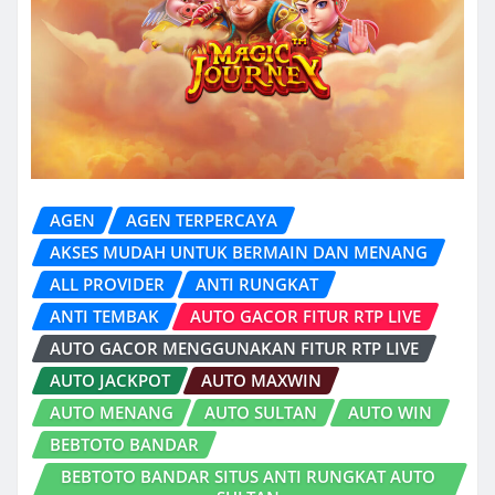
AGEN
AGEN TERPERCAYA
AKSES MUDAH UNTUK BERMAIN DAN MENANG
ALL PROVIDER
ANTI RUNGKAT
ANTI TEMBAK
AUTO GACOR FITUR RTP LIVE
AUTO GACOR MENGGUNAKAN FITUR RTP LIVE
AUTO JACKPOT
AUTO MAXWIN
AUTO MENANG
AUTO SULTAN
AUTO WIN
BEBTOTO BANDAR
BEBTOTO BANDAR SITUS ANTI RUNGKAT AUTO