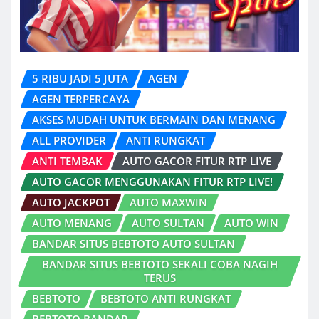
5 RIBU JADI 5 JUTA
AGEN
AGEN TERPERCAYA
AKSES MUDAH UNTUK BERMAIN DAN MENANG
ALL PROVIDER
ANTI RUNGKAT
ANTI TEMBAK
AUTO GACOR FITUR RTP LIVE
AUTO GACOR MENGGUNAKAN FITUR RTP LIVE!
AUTO JACKPOT
AUTO MAXWIN
AUTO MENANG
AUTO SULTAN
AUTO WIN
BANDAR SITUS BEBTOTO AUTO SULTAN
BANDAR SITUS BEBTOTO SEKALI COBA NAGIH
TERUS
BEBTOTO
BEBTOTO ANTI RUNGKAT