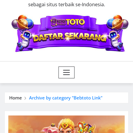
sebagai situs terbaik se-Indonesia.
Home
Archive by category "Bebtoto Link"