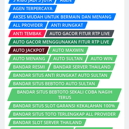
5 RIBU JADI 5 JUTA
AGEN
AGEN TERPERCAYA
AKSES MUDAH UNTUK BERMAIN DAN MENANG
ALL PROVIDER
ANTI RUNGKAT
ANTI TEMBAK
AUTO GACOR FITUR RTP LIVE
AUTO GACOR MENGGUNAKAN FITUR RTP LIVE
AUTO JACKPOT
AUTO MAXWIN
AUTO MENANG
AUTO SULTAN
AUTO WIN
BANDAR RESMI
BANDAR SERVER THAILAND
BANDAR SITUS ANTI RUNGKAT AUTO SULTAN
BANDAR SITUS BEBTOTO AUTO SULTAN
BANDAR SITUS BEBTOTO SEKALI COBA NAGIH
TERUS
BANDAR SITUS SLOT GARANSI KEKALAHAN 100%
BANDAR SITUS TOTO TERLENGKAP ALL PROVIDER
BANDAR SLOT SERVER THAILAND