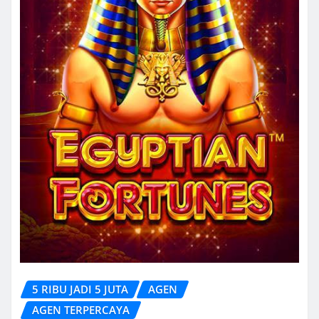
5 RIBU JADI 5 JUTA
AGEN
AGEN TERPERCAYA