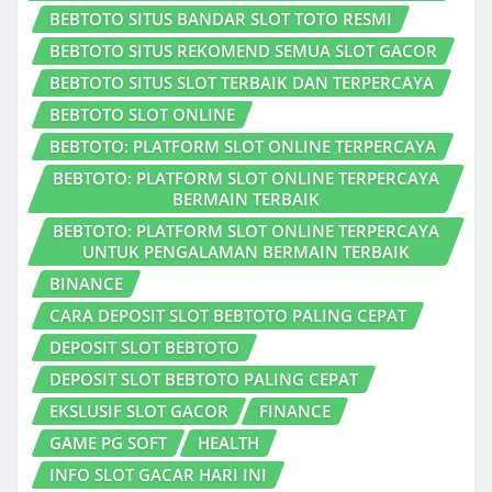
BEBTOTO SITUS BANDAR SLOT TOTO RESMI
BEBTOTO SITUS REKOMEND SEMUA SLOT GACOR
BEBTOTO SITUS SLOT TERBAIK DAN TERPERCAYA
BEBTOTO SLOT ONLINE
BEBTOTO: PLATFORM SLOT ONLINE TERPERCAYA
BEBTOTO: PLATFORM SLOT ONLINE TERPERCAYA
BERMAIN TERBAIK
BEBTOTO: PLATFORM SLOT ONLINE TERPERCAYA
UNTUK PENGALAMAN BERMAIN TERBAIK
BINANCE
CARA DEPOSIT SLOT BEBTOTO PALING CEPAT
DEPOSIT SLOT BEBTOTO
DEPOSIT SLOT BEBTOTO PALING CEPAT
EKSLUSIF SLOT GACOR
FINANCE
GAME PG SOFT
HEALTH
INFO SLOT GACAR HARI INI