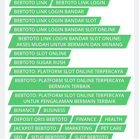
BEBTOTO LINK
BEBTOTO LINK LOGIN
BEBTOTO LINK LOGIN BANDAR
BEBTOTO LINK LOGIN BANDAR SLOT
BEBTOTO LINK LOGIN BANDAR SLOT ONLINE
BEBTOTO LINK LOGIN BANDAR SLOT ONLINE:
AKSES MUDAH UNTUK BERMAIN DAN MENANG
BEBTOTO SLOT ONLINE
BEBTOTO SUGAR RUSH
BEBTOTO: PLATFORM SLOT ONLINE TERPERCAYA
BEBTOTO: PLATFORM SLOT ONLINE TERPERCAYA
BERMAIN TERBAIK
BEBTOTO: PLATFORM SLOT ONLINE TERPERCAYA
UNTUK PENGALAMAN BERMAIN TERBAIK
BINANCE
BUSINESS
DEPOSIT QRIS BEBTOTO
FINANCE
HEALTH
JACKPOT BEBTOTO
MARKETING
PET CARE
SEO
SITUS BEBTOTO
SLOT BEBTOTO