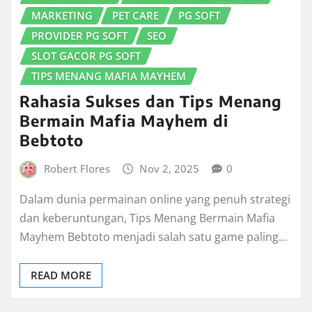
MARKETING
PET CARE
PG SOFT
PROVIDER PG SOFT
SEO
SLOT GACOR PG SOFT
TIPS MENANG MAFIA MAYHEM
Rahasia Sukses dan Tips Menang
Bermain Mafia Mayhem di
Bebtoto
Robert Flores
Nov 2, 2025
0
Dalam dunia permainan online yang penuh strategi
dan keberuntungan, Tips Menang Bermain Mafia
Mayhem Bebtoto menjadi salah satu game paling…
READ MORE