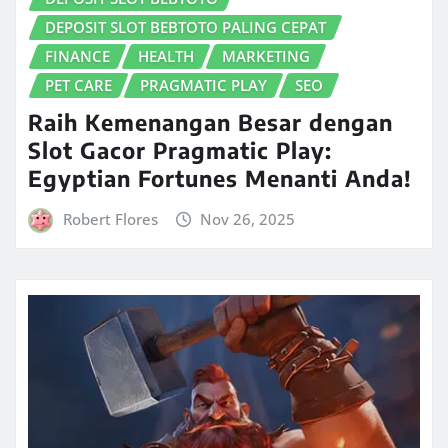
DEPOSIT SLOT BEBTOTO PALING CEPAT
FINANCE
HEALTH
MARKETING
PET CARE
PRAGMATIC PLAY
SEO
Raih Kemenangan Besar dengan
Slot Gacor Pragmatic Play:
Egyptian Fortunes Menanti Anda!
Robert Flores
Nov 26, 2025