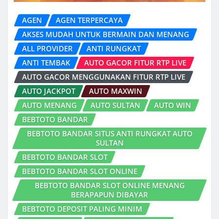
AGEN
AGEN TERPERCAYA
AKSES MUDAH UNTUK BERMAIN DAN MENANG
ALL PROVIDER
ANTI RUNGKAT
ANTI TEMBAK
AUTO GACOR FITUR RTP LIVE
AUTO GACOR MENGGUNAKAN FITUR RTP LIVE
AUTO JACKPOT
AUTO MAXWIN
AUTO MENANG
AUTO SULTAN
AUTO WIN
BEBTOTO BANDAR
BEBTOTO BANDAR SITUS ANTI RUNGKAT AUTO
SULTAN
BEBTOTO BANDAR SLOT
BEBTOTO BANDAR SLOT ONLINE
BEBTOTO BANDAR SLOT ONLINE MENANG
BERAPAPUN DIBAYAR
BEBTOTO DEPOSIT PALING MINIM