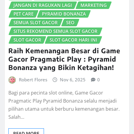
JANGAN DI RAGUKAN LAGI
MARKETING
PET CARE
PYRAMID BONANZA
SEMUA SLOT GACOR
SEO
SITUS REKOMEND SEMUA SLOT GACOR
SLOT GACOR
SLOT GACOR HARI INI
Raih Kemenangan Besar di Game
Gacor Pragmatic Play : Pyramid
Bonanza yang Bikin Ketagihan!
Robert Flores
Nov 6, 2025
0
Bagi para pecinta slot online, Game Gacor
Pragmatic Play Pyramid Bonanza selalu menjadi
pilihan utama untuk berburu kemenangan besar.
Salah…
READ MORE