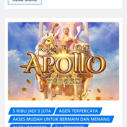
5 RIBU JADI 5 JUTA
AGEN TERPERCAYA
AKSES MUDAH UNTUK BERMAIN DAN MENANG