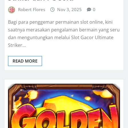
Robert Flores
Nov 3, 2025
0
Bagi para penggemar permainan slot online, kini
saatnya merasakan pengalaman bermain yang seru
dan menguntungkan melalui Slot Gacor Ultimate
Striker…
READ MORE