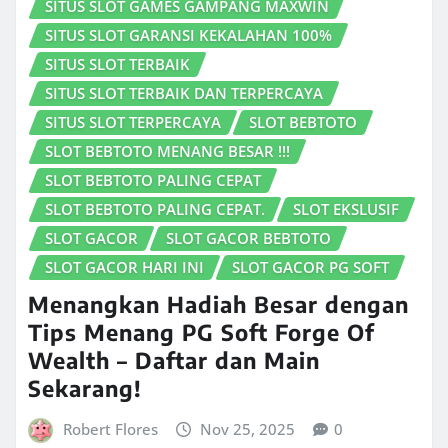
SITUS SLOT GAMES GAMPANG MAXWIN
SITUS SLOT GARANSI KEKALAHAN 100%
SITUS SLOT TERBAIK
SITUS SLOT TERBAIK DAN TERPERCAYA
SITUS SLOT TERPERCAYA
SLOT BEBTOTO
SLOT BEBTOTO MENANG BESAR !!!
SLOT BEBTOTO PALING CEPAT
SLOT BEBTOTO PALING CEPAT.
SLOT EKSLUSIF
SLOT GACOR
SLOT GACOR BEBTOTO
SLOT GACOR HARI INI
SLOT GACOR PG SOFT
Menangkan Hadiah Besar dengan
Tips Menang PG Soft Forge Of
Wealth – Daftar dan Main
Sekarang!
Robert Flores
Nov 25, 2025
0