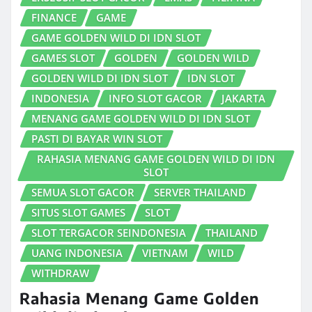
FINANCE
GAME
GAME GOLDEN WILD DI IDN SLOT
GAMES SLOT
GOLDEN
GOLDEN WILD
GOLDEN WILD DI IDN SLOT
IDN SLOT
INDONESIA
INFO SLOT GACOR
JAKARTA
MENANG GAME GOLDEN WILD DI IDN SLOT
PASTI DI BAYAR WIN SLOT
RAHASIA MENANG GAME GOLDEN WILD DI IDN
SLOT
SEMUA SLOT GACOR
SERVER THAILAND
SITUS SLOT GAMES
SLOT
SLOT TERGACOR SEINDONESIA
THAILAND
UANG INDONESIA
VIETNAM
WILD
WITHDRAW
Rahasia Menang Game Golden