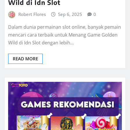
Wild di Idn Slot
Robert Flores
Sep 6, 2025
0
Dalam dunia permainan slot online, banyak pemain
mencari cara terbaik untuk Menang Game Golden
Wild di Idn Slot dengan lebih…
READ MORE