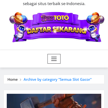
sebagai situs terbaik se-Indonesia.
Home
Archive by category "Semua Slot Gacor"