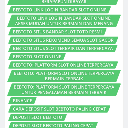
BERAPAPUN DIBAYAR
BEBTOTO LINK LOGIN BANDAR SLOT ONLINE
BEBTOTO LINK LOGIN BANDAR SLOT ONLINE:
AKSES MUDAH UNTUK BERMAIN DAN MENANG
BEBTOTO SITUS BANDAR SLOT TOTO RESMI
BEBTOTO SITUS REKOMEND SEMUA SLOT GACOR
BEBTOTO SITUS SLOT TERBAIK DAN TERPERCAYA
BEBTOTO SLOT ONLINE
BEBTOTO: PLATFORM SLOT ONLINE TERPERCAYA
BEBTOTO: PLATFORM SLOT ONLINE TERPERCAYA
BERMAIN TERBAIK
BEBTOTO: PLATFORM SLOT ONLINE TERPERCAYA
UNTUK PENGALAMAN BERMAIN TERBAIK
BINANCE
CARA DEPOSIT SLOT BEBTOTO PALING CEPAT
DEPOSIT SLOT BEBTOTO
DEPOSIT SLOT BEBTOTO PALING CEPAT