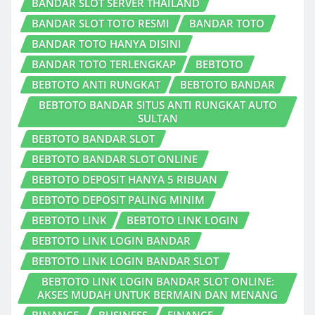
BANDAR SLOT SERVER THAILAND
BANDAR SLOT TOTO RESMI
BANDAR TOTO
BANDAR TOTO HANYA DISINI
BANDAR TOTO TERLENGKAP
BEBTOTO
BEBTOTO ANTI RUNGKAT
BEBTOTO BANDAR
BEBTOTO BANDAR SITUS ANTI RUNGKAT AUTO
SULTAN
BEBTOTO BANDAR SLOT
BEBTOTO BANDAR SLOT ONLINE
BEBTOTO DEPOSIT HANYA 5 RIBUAN
BEBTOTO DEPOSIT PALING MINIM
BEBTOTO LINK
BEBTOTO LINK LOGIN
BEBTOTO LINK LOGIN BANDAR
BEBTOTO LINK LOGIN BANDAR SLOT
BEBTOTO LINK LOGIN BANDAR SLOT ONLINE:
AKSES MUDAH UNTUK BERMAIN DAN MENANG
BINANCE
BUSINESS
FINANCE