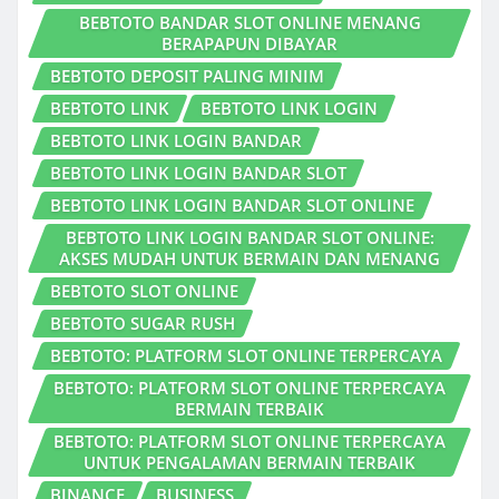
BEBTOTO BANDAR SLOT ONLINE MENANG
BERAPAPUN DIBAYAR
BEBTOTO DEPOSIT PALING MINIM
BEBTOTO LINK
BEBTOTO LINK LOGIN
BEBTOTO LINK LOGIN BANDAR
BEBTOTO LINK LOGIN BANDAR SLOT
BEBTOTO LINK LOGIN BANDAR SLOT ONLINE
BEBTOTO LINK LOGIN BANDAR SLOT ONLINE:
AKSES MUDAH UNTUK BERMAIN DAN MENANG
BEBTOTO SLOT ONLINE
BEBTOTO SUGAR RUSH
BEBTOTO: PLATFORM SLOT ONLINE TERPERCAYA
BEBTOTO: PLATFORM SLOT ONLINE TERPERCAYA
BERMAIN TERBAIK
BEBTOTO: PLATFORM SLOT ONLINE TERPERCAYA
UNTUK PENGALAMAN BERMAIN TERBAIK
BINANCE
BUSINESS