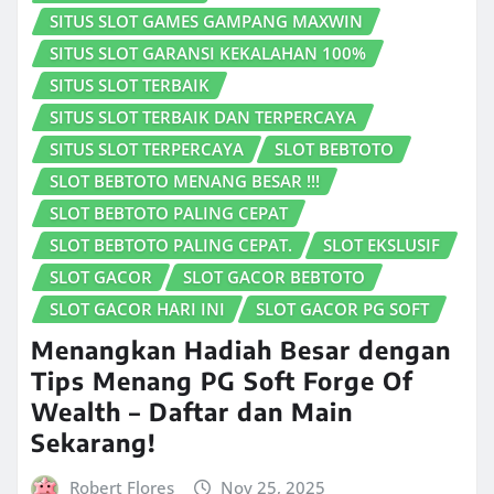
SITUS SLOT GAMES GAMPANG MAXWIN
SITUS SLOT GARANSI KEKALAHAN 100%
SITUS SLOT TERBAIK
SITUS SLOT TERBAIK DAN TERPERCAYA
SITUS SLOT TERPERCAYA
SLOT BEBTOTO
SLOT BEBTOTO MENANG BESAR !!!
SLOT BEBTOTO PALING CEPAT
SLOT BEBTOTO PALING CEPAT.
SLOT EKSLUSIF
SLOT GACOR
SLOT GACOR BEBTOTO
SLOT GACOR HARI INI
SLOT GACOR PG SOFT
Menangkan Hadiah Besar dengan
Tips Menang PG Soft Forge Of
Wealth – Daftar dan Main
Sekarang!
Robert Flores
Nov 25, 2025