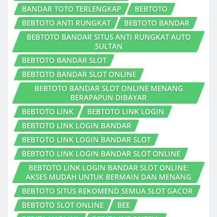
BANDAR TOTO TERLENGKAP
BEBTOTO
BEBTOTO ANTI RUNGKAT
BEBTOTO BANDAR
BEBTOTO BANDAR SITUS ANTI RUNGKAT AUTO
SULTAN
BEBTOTO BANDAR SLOT
BEBTOTO BANDAR SLOT ONLINE
BEBTOTO BANDAR SLOT ONLINE MENANG
BERAPAPUN DIBAYAR
BEBTOTO LINK
BEBTOTO LINK LOGIN
BEBTOTO LINK LOGIN BANDAR
BEBTOTO LINK LOGIN BANDAR SLOT
BEBTOTO LINK LOGIN BANDAR SLOT ONLINE
BEBTOTO LINK LOGIN BANDAR SLOT ONLINE:
AKSES MUDAH UNTUK BERMAIN DAN MENANG
BEBTOTO SITUS REKOMEND SEMUA SLOT GACOR
BEBTOTO SLOT ONLINE
BEE