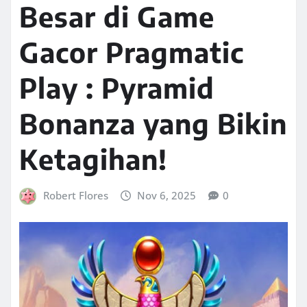
Besar di Game
Gacor Pragmatic
Play : Pyramid
Bonanza yang Bikin
Ketagihan!
Robert Flores
Nov 6, 2025
0