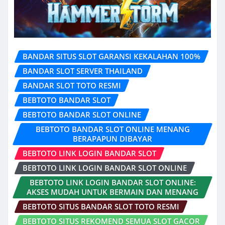
BANDAR SITUS SLOT GARANSI KEKALAHAN 100%
BANDAR SLOT SERVER THAILAND
BANDAR SLOT TOTO RESMI
BEBTOTO BANDAR SLOT
BEBTOTO BANDAR SLOT ONLINE
BEBTOTO BANDAR SLOT ONLINE MENANG
BERAPAPUN DIBAYAR
BEBTOTO LINK LOGIN BANDAR SLOT
BEBTOTO LINK LOGIN BANDAR SLOT ONLINE
BEBTOTO LINK LOGIN BANDAR SLOT ONLINE:
AKSES MUDAH UNTUK BERMAIN DAN MENANG
BEBTOTO SITUS BANDAR SLOT TOTO RESMI
BEBTOTO SITUS REKOMEND SEMUA SLOT GACOR