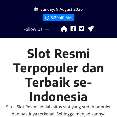
Skip
Sunday, 9 August 2026
to
content
5:20:42 AM
Follow Us
Slot Resmi
Terpopuler dan
Terbaik se-
Indonesia
Situs Slot Resmi adalah situs slot yang sudah populer
dan pastinya terkenal. Sehingga menjadikannya