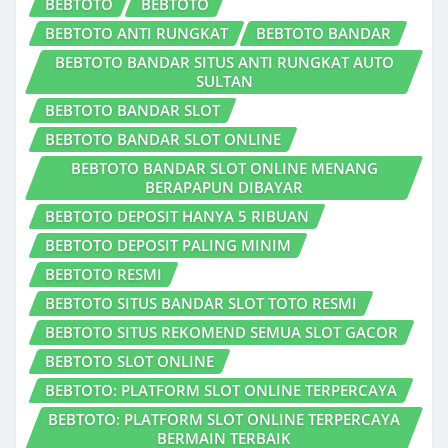
BEBTOTO
BEBTOTO
BEBTOTO ANTI RUNGKAT
BEBTOTO BANDAR
BEBTOTO BANDAR SITUS ANTI RUNGKAT AUTO
SULTAN
BEBTOTO BANDAR SLOT
BEBTOTO BANDAR SLOT ONLINE
BEBTOTO BANDAR SLOT ONLINE MENANG
BERAPAPUN DIBAYAR
BEBTOTO DEPOSIT HANYA 5 RIBUAN
BEBTOTO DEPOSIT PALING MINIM
BEBTOTO RESMI
BEBTOTO SITUS BANDAR SLOT TOTO RESMI
BEBTOTO SITUS REKOMEND SEMUA SLOT GACOR
BEBTOTO SLOT ONLINE
BEBTOTO: PLATFORM SLOT ONLINE TERPERCAYA
BEBTOTO: PLATFORM SLOT ONLINE TERPERCAYA
BERMAIN TERBAIK