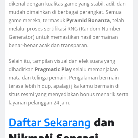
dikenal dengan kualitas game yang stabil, adil, dan
mudah dimainkan di berbagai perangkat. Semua
game mereka, termasuk
Pyramid Bonanza
, telah
melalui proses sertifikasi RNG (Random Number
Generator) untuk memastikan hasil permainan
benar-benar acak dan transparan.
Selain itu, tampilan visual dan efek suara yang
dihadirkan
Pragmatic Play
selalu memanjakan
mata dan telinga pemain. Pengalaman bermain
terasa lebih hidup, apalagi jika kamu bermain di
situs resmi yang menyediakan bonus menarik serta
layanan pelanggan 24 jam.
Daftar Sekarang
dan
Nikmati Sensasi