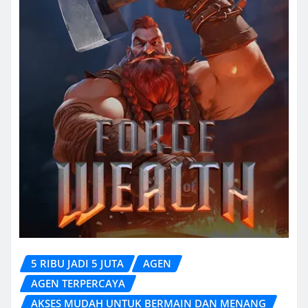
5 RIBU JADI 5 JUTA
AGEN
AGEN TERPERCAYA
AKSES MUDAH UNTUK BERMAIN DAN MENANG