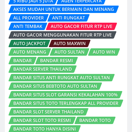
5 RIBU JADI 5 JUTA
AGEN TERPERCAYA
AKSES MUDAH UNTUK BERMAIN DAN MENANG
ALL PROVIDER
ANTI RUNGKAT
ANTI TEMBAK
AUTO GACOR FITUR RTP LIVE
AUTO GACOR MENGGUNAKAN FITUR RTP LIVE
AUTO JACKPOT
AUTO MAXWIN
AUTO MENANG
AUTO SULTAN
AUTO WIN
BANDAR
BANDAR RESMI
BANDAR SERVER THAILAND
BANDAR SITUS ANTI RUNGKAT AUTO SULTAN
BANDAR SITUS BEBTOTO AUTO SULTAN
BANDAR SITUS SLOT GARANSI KEKALAHAN 100%
BANDAR SITUS TOTO TERLENGKAP ALL PROVIDER
BANDAR SLOT SERVER THAILAND
BANDAR SLOT TOTO RESMI
BANDAR TOTO
BANDAR TOTO HANYA DISINI