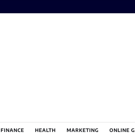
FINANCE
HEALTH
MARKETING
ONLINE 