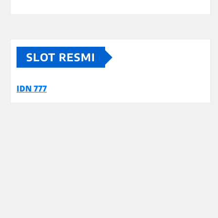
SLOT RESMI
IDN 777