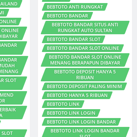
HAILAND
BEBTOTO ANTI RUNGKAT
MI
BEBTOTO BANDAR
ONLINE
BEBTOTO BANDAR SITUS ANTI
 ONLINE
RUNGKAT AUTO SULTAN
DIBAYAR
BEBTOTO BANDAR SLOT
 BANDAR
BEBTOTO BANDAR SLOT ONLINE
BEBTOTO BANDAR SLOT ONLINE
 BANDAR
MENANG BERAPAPUN DIBAYAR
 MUDAH
 MENANG
BEBTOTO DEPOSIT HANYA 5
RIBUAN
AR SLOT
BEBTOTO DEPOSIT PALING MINIM
OMEND
BEBTOTO HANYA 5 RIBUAN
OR
BEBTOTO LINK
TERBAIK
BEBTOTO LINK LOGIN
A
BEBTOTO LINK LOGIN BANDAR
BEBTOTO LINK LOGIN BANDAR
 SLOT
SLOT