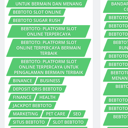
UNTUK BERMAIN DAN MENANG
BANDAR
C
BEBTOTO SLOT ONLINE
BEBTOTO
BEBTOTO SUGAR RUSH
BEBTOTO
BEBTOTO: PLATFORM SLOT
ONLINE TERPERCAYA
BEBTOTO
BEBTOTO: PLATFORM SLOT
BEBTO
ONLINE TERPERCAYA BERMAIN
RUN
TERBAIK
BEBTOTO
BEBTOTO: PLATFORM SLOT
BEBTOTO
ONLINE TERPERCAYA UNTUK
PENGALAMAN BERMAIN TERBAIK
BEBTOT
MENANG
BINANCE
BUSINESS
BEBTO
DEPOSIT QRIS BEBTOTO
FINANCE
HEALTH
BEBTOTO
JACKPOT BEBTOTO
BEBTOTO
MARKETING
PET CARE
SEO
BEBTOT
SITUS BEBTOTO
SLOT BEBTOTO