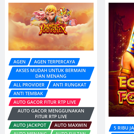
AGEN
AGEN TERPERCAYA
AKSES MUDAH UNTUK BERMAIN
DAN MENANG
ALL PROVIDER
ANTI RUNGKAT
ANTI TEMBAK
AUTO GACOR FITUR RTP LIVE
AUTO GACOR MENGGUNAKAN
FITUR RTP LIVE
AUTO JACKPOT
AUTO MAXWIN
5 RIBU JA
AUTO MENANG
AUTO SULTAN