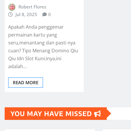
Robert Flores
Jul 8, 2025
0
Apakah Anda penggemar
permainan kartu yang
seru,menantang dan pasti nya
cuan? Tips Menang Domino Qiu
Qiu Idn Slot Kuncinya,ini
adalah…
READ MORE
YOU MAY HAVE MISSED