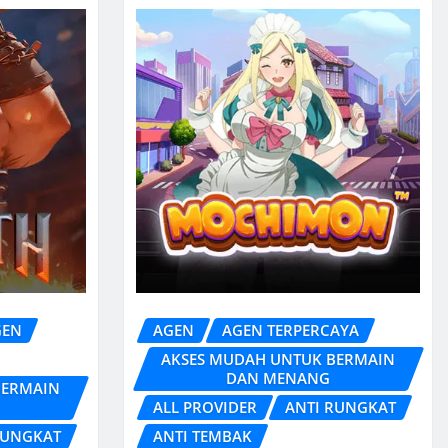
GEN
AGEN
AGEN TERPERCAYA
AKSES MUDAH UNTUK BERMAIN
DAN MENANG
BERMAIN
ALL PROVIDER
ANTI RUNGKAT
RUNGKAT
ANTI TEMBAK