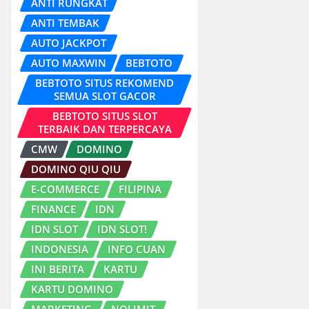
ANTI RUNGKAT
ANTI TEMBAK
AUTO JACKPOT
AUTO MAXWIN
BEBTOTO
BEBTOTO SITUS REKOMEND
SEMUA SLOT GACOR
BEBTOTO SITUS SLOT
TERBAIK DAN TERPERCAYA
CMW
DOMINO
DOMINO QIU QIU
E-COMMERCE
FILIPINA
FINANCE
IDN
IDN SLOT
IDN SLOT!
INDONESIA
INFO CUAN
INI BERITA
KARTU
KARTU DOMINO