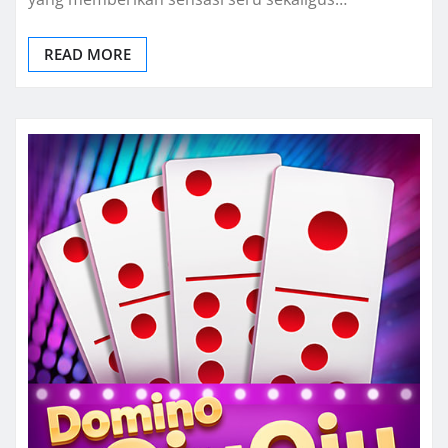
READ MORE