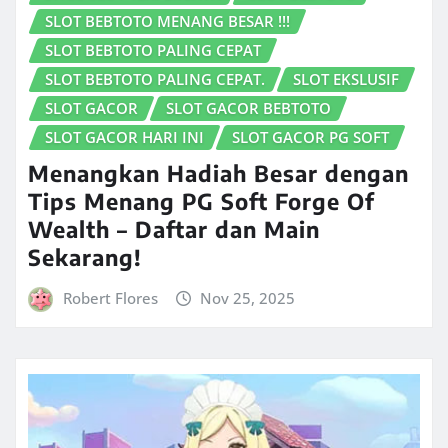
SLOT BEBTOTO MENANG BESAR !!!
SLOT BEBTOTO PALING CEPAT
SLOT BEBTOTO PALING CEPAT.
SLOT EKSLUSIF
SLOT GACOR
SLOT GACOR BEBTOTO
SLOT GACOR HARI INI
SLOT GACOR PG SOFT
Menangkan Hadiah Besar dengan
Tips Menang PG Soft Forge Of
Wealth – Daftar dan Main
Sekarang!
Robert Flores
Nov 25, 2025