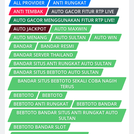
ALL PROVIDER
ANTI RUNGKAT
ANTI TEMBAK
AUTO GACOR FITUR RTP LIVE
AUTO GACOR MENGGUNAKAN FITUR RTP LIVE!
AUTO JACKPOT
AUTO MAXWIN
AUTO MENANG
AUTO SULTAN
AUTO WIN
BANDAR
BANDAR RESMI
BANDAR SERVER THAILAND
BANDAR SITUS ANTI RUNGKAT AUTO SULTAN
BANDAR SITUS BEBTOTO AUTO SULTAN
BANDAR SITUS BEBTOTO SEKALI COBA NAGIH
TERUS
BEBTOTO
BEBTOTO
BEBTOTO ANTI RUNGKAT
BEBTOTO BANDAR
BEBTOTO BANDAR SITUS ANTI RUNGKAT AUTO
SULTAN
BEBTOTO BANDAR SLOT