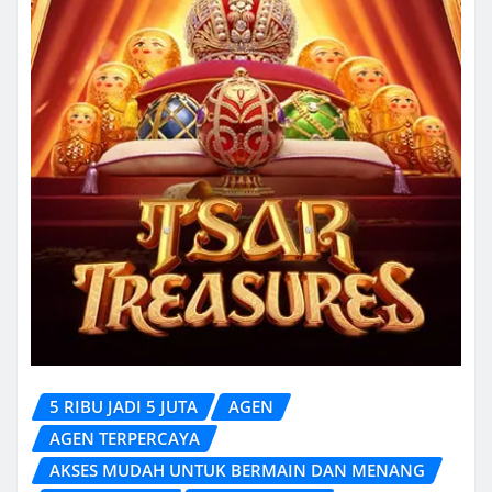
5 RIBU JADI 5 JUTA
AGEN
AGEN TERPERCAYA
AKSES MUDAH UNTUK BERMAIN DAN MENANG