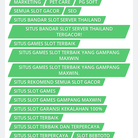
MARKETING
PET CARE
PG SOFT
SEMUA SLOT GACOR
SEO
SITUS BANDAR SLOT SERVER THAILAND
SITUS BANDAR SLOT SERVER THAILAND
TERGACOR!
SITUS GAMES SLOT TERBAIK
SITUS GAMES SLOT TERBAIK YANG GAMPANG
MAXWIN
SITUS GAMES SLOT TERBAIK YANG GAMPANG
MAXWIN.
SITUS REKOMEND SEMUA SLOT GACOR
SITUS SLOT GAMES
SITUS SLOT GAMES GAMPANG MAXWIN
SITUS SLOT GARANSI KEKALAHAN 100%
SITUS SLOT TERBAIK
SITUS SLOT TERBAIK DAN TERPERCAYA
SITUS SLOT TERPERCAYA
SLOT BEBTOTO