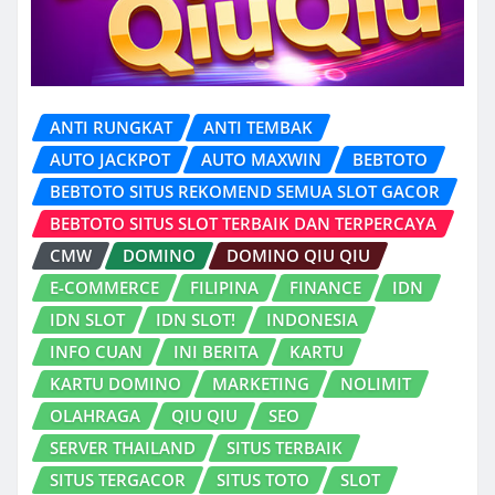
ANTI RUNGKAT
ANTI TEMBAK
AUTO JACKPOT
AUTO MAXWIN
BEBTOTO
BEBTOTO SITUS REKOMEND SEMUA SLOT GACOR
BEBTOTO SITUS SLOT TERBAIK DAN TERPERCAYA
CMW
DOMINO
DOMINO QIU QIU
E-COMMERCE
FILIPINA
FINANCE
IDN
IDN SLOT
IDN SLOT!
INDONESIA
INFO CUAN
INI BERITA
KARTU
KARTU DOMINO
MARKETING
NOLIMIT
OLAHRAGA
QIU QIU
SEO
SERVER THAILAND
SITUS TERBAIK
SITUS TERGACOR
SITUS TOTO
SLOT