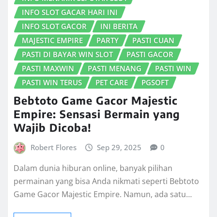
INFO SLOT GACAR HARI INI
INFO SLOT GACOR
INI BERITA
MAJESTIC EMPIRE
PARTY
PASTI CUAN
PASTI DI BAYAR WIN SLOT
PASTI GACOR
PASTI MAXWIN
PASTI MENANG
PASTI WIN
PASTI WIN TERUS
PET CARE
PGSOFT
Bebtoto Game Gacor Majestic
Empire: Sensasi Bermain yang
Wajib Dicoba!
Robert Flores
Sep 29, 2025
0
Dalam dunia hiburan online, banyak pilihan
permainan yang bisa Anda nikmati seperti Bebtoto
Game Gacor Majestic Empire. Namun, ada satu…