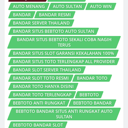
AUTO MENANG
AUTO SULTAN
AUTO WIN
BANDAR
BANDAR RESMI
BANDAR SERVER THAILAND
BANDAR SITUS BEBTOTO AUTO SULTAN
BANDAR SITUS BEBTOTO SEKALI COBA NAGIH
TERUS
BANDAR SITUS SLOT GARANSI KEKALAHAN 100%
BANDAR SITUS TOTO TERLENGKAP ALL PROVIDER
BANDAR SLOT SERVER THAILAND
BANDAR SLOT TOTO RESMI
BANDAR TOTO
BANDAR TOTO HANYA DISINI
BANDAR TOTO TERLENGKAP
BEBTOTO
BEBTOTO ANTI RUNGKAT
BEBTOTO BANDAR
BEBTOTO BANDAR SITUS ANTI RUNGKAT AUTO
SULTAN
BEBTOTO BANDAR SLOT