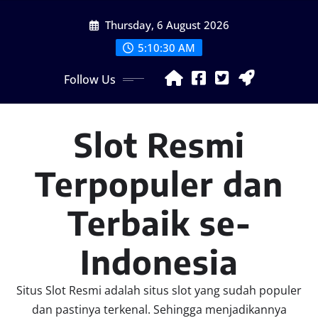
Skip
Thursday, 6 August 2026
to
content
5:10:32 AM
Follow Us
Slot Resmi
Terpopuler dan
Terbaik se-
Indonesia
Situs Slot Resmi adalah situs slot yang sudah populer
dan pastinya terkenal. Sehingga menjadikannya