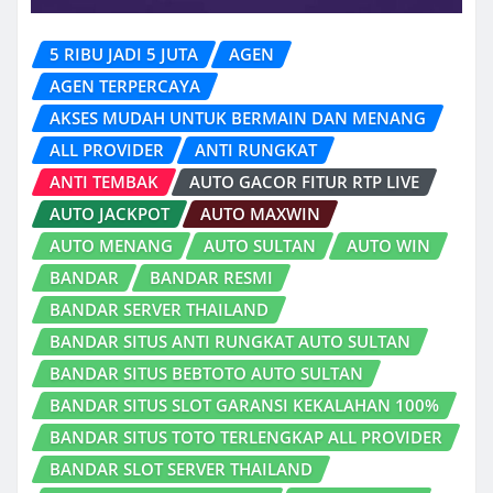
5 RIBU JADI 5 JUTA
AGEN
AGEN TERPERCAYA
AKSES MUDAH UNTUK BERMAIN DAN MENANG
ALL PROVIDER
ANTI RUNGKAT
ANTI TEMBAK
AUTO GACOR FITUR RTP LIVE
AUTO JACKPOT
AUTO MAXWIN
AUTO MENANG
AUTO SULTAN
AUTO WIN
BANDAR
BANDAR RESMI
BANDAR SERVER THAILAND
BANDAR SITUS ANTI RUNGKAT AUTO SULTAN
BANDAR SITUS BEBTOTO AUTO SULTAN
BANDAR SITUS SLOT GARANSI KEKALAHAN 100%
BANDAR SITUS TOTO TERLENGKAP ALL PROVIDER
BANDAR SLOT SERVER THAILAND