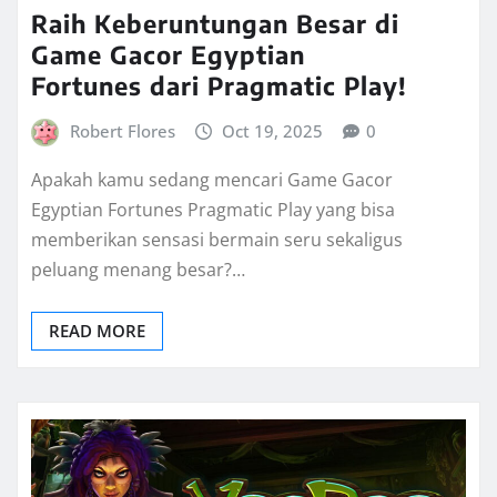
Raih Keberuntungan Besar di
Game Gacor Egyptian
Fortunes dari Pragmatic Play!
Robert Flores
Oct 19, 2025
0
Apakah kamu sedang mencari Game Gacor
Egyptian Fortunes Pragmatic Play yang bisa
memberikan sensasi bermain seru sekaligus
peluang menang besar?…
READ MORE