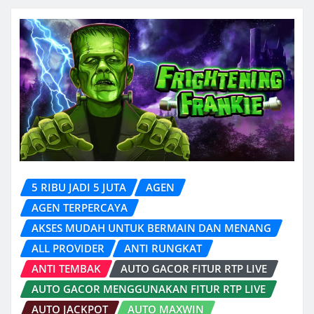
5 RIBU JADI 5 JUTA
AGEN
AGEN TERPERCAYA
AKSES MUDAH UNTUK BERMAIN DAN MENANG
ALL PROVIDER
ANTI RUNGKAT
ANTI TEMBAK
AUTO GACOR FITUR RTP LIVE
AUTO GACOR MENGGUNAKAN FITUR RTP LIVE
AUTO JACKPOT
AUTO MAXWIN