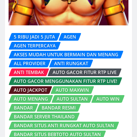
5 RIBU JADI 5 JUTA
AGEN
AGEN TERPERCAYA
AKSES MUDAH UNTUK BERMAIN DAN MENANG
ALL PROVIDER
ANTI RUNGKAT
ANTI TEMBAK
AUTO GACOR FITUR RTP LIVE
AUTO GACOR MENGGUNAKAN FITUR RTP LIVE!
AUTO JACKPOT
AUTO MAXWIN
AUTO MENANG
AUTO SULTAN
AUTO WIN
BANDAR
BANDAR RESMI
BANDAR SERVER THAILAND
BANDAR SITUS ANTI RUNGKAT AUTO SULTAN
BANDAR SITUS BEBTOTO AUTO SULTAN