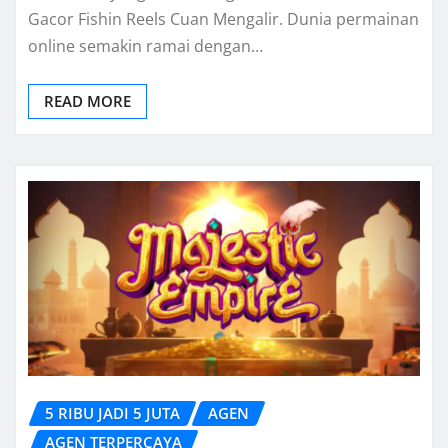
Gacor Fishin Reels Cuan Mengalir. Dunia permainan
online semakin ramai dengan…
READ MORE
5 RIBU JADI 5 JUTA
AGEN
AGEN TERPERCAYA