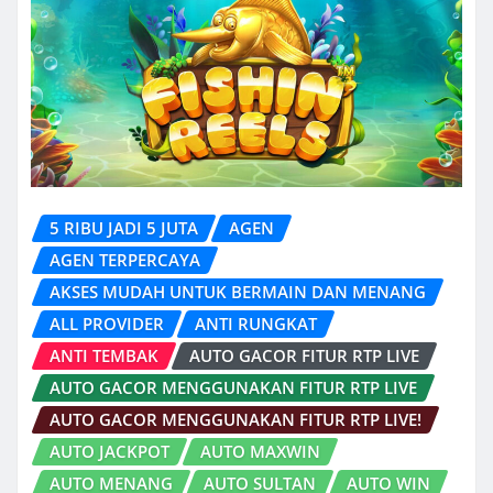
5 RIBU JADI 5 JUTA
AGEN
AGEN TERPERCAYA
AKSES MUDAH UNTUK BERMAIN DAN MENANG
ALL PROVIDER
ANTI RUNGKAT
ANTI TEMBAK
AUTO GACOR FITUR RTP LIVE
AUTO GACOR MENGGUNAKAN FITUR RTP LIVE
AUTO GACOR MENGGUNAKAN FITUR RTP LIVE!
AUTO JACKPOT
AUTO MAXWIN
AUTO MENANG
AUTO SULTAN
AUTO WIN