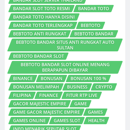
BANDAR SLOT SERVER THAILAND
BANDAR SLOT TOTO RESMI
BANDAR TOTO
BANDAR TOTO HANYA DISINI
BANDAR TOTO TERLENGKAP
BEBTOTO
BEBTOTO ANTI RUNGKAT
BEBTOTO BANDAR
BEBTOTO BANDAR SITUS ANTI RUNGKAT AUTO
SULTAN
BEBTOTO BANDAR SLOT
BEBTOTO BANDAR SLOT ONLINE MENANG
BERAPAPUN DIBAYAR
BINANCE
BONUSAN
BONUSAN 100 %
BONUSAN MELIMPAH
BUSINESS
CRYPTO
FILIPINA
FINANCE
FITUR RTP LIVE
GACOR MAJESTIC EMPIRE
GAME
GAME GACOR MAJESTIC EMPIRE
GAMES
GAMES ONLINE
GAMES SLOT
HEALTH
INFO MENARIK SEPUTAR SLOT