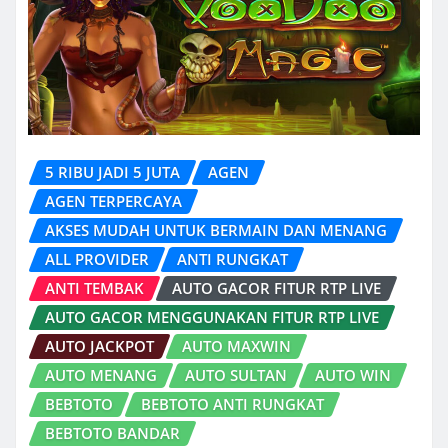
5 RIBU JADI 5 JUTA
AGEN
AGEN TERPERCAYA
AKSES MUDAH UNTUK BERMAIN DAN MENANG
ALL PROVIDER
ANTI RUNGKAT
ANTI TEMBAK
AUTO GACOR FITUR RTP LIVE
AUTO GACOR MENGGUNAKAN FITUR RTP LIVE
AUTO JACKPOT
AUTO MAXWIN
AUTO MENANG
AUTO SULTAN
AUTO WIN
BEBTOTO
BEBTOTO ANTI RUNGKAT
BEBTOTO BANDAR