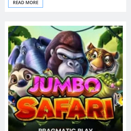
READ MORE