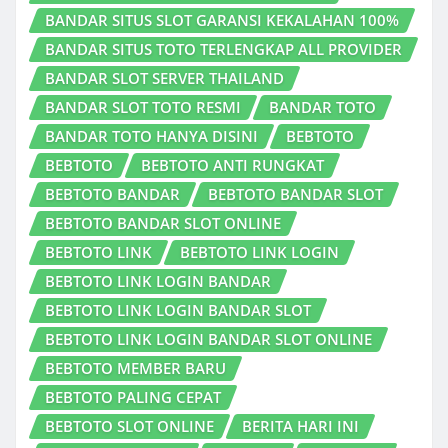
BANDAR SITUS SLOT GARANSI KEKALAHAN 100%
BANDAR SITUS TOTO TERLENGKAP ALL PROVIDER
BANDAR SLOT SERVER THAILAND
BANDAR SLOT TOTO RESMI
BANDAR TOTO
BANDAR TOTO HANYA DISINI
BEBTOTO
BEBTOTO
BEBTOTO ANTI RUNGKAT
BEBTOTO BANDAR
BEBTOTO BANDAR SLOT
BEBTOTO BANDAR SLOT ONLINE
BEBTOTO LINK
BEBTOTO LINK LOGIN
BEBTOTO LINK LOGIN BANDAR
BEBTOTO LINK LOGIN BANDAR SLOT
BEBTOTO LINK LOGIN BANDAR SLOT ONLINE
BEBTOTO MEMBER BARU
BEBTOTO PALING CEPAT
BEBTOTO SLOT ONLINE
BERITA HARI INI