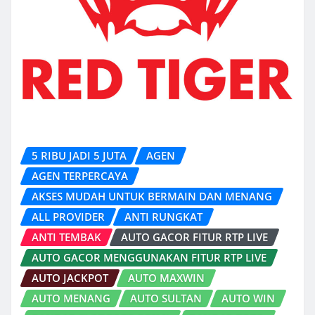
5 RIBU JADI 5 JUTA
AGEN
AGEN TERPERCAYA
AKSES MUDAH UNTUK BERMAIN DAN MENANG
ALL PROVIDER
ANTI RUNGKAT
ANTI TEMBAK
AUTO GACOR FITUR RTP LIVE
AUTO GACOR MENGGUNAKAN FITUR RTP LIVE
AUTO JACKPOT
AUTO MAXWIN
AUTO MENANG
AUTO SULTAN
AUTO WIN