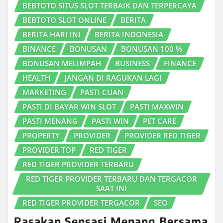
BEBTOTO SITUS SLOT TERBAIK DAN TERPERCAYA
BEBTOTO SLOT ONLINE
BERITA
BERITA HARI INI
BERITA INDONESIA
BINANCE
BONUSAN
BONUSAN 100 %
BONUSAN MELIMPAH
BUSINESS
FINANCE
HEALTH
JANGAN DI RAGUKAN LAGI
MARKETING
PASTI CUAN
PASTI DI BAYAR WIN SLOT
PASTI MAXWIN
PASTI MENANG
PASTI WIN
PET CARE
PROPERTY
PROVIDER
PROVIDER RED TIGER
PROVIDER TOP
RED TIGER
RED TIGER PROVIDER TERBARU
RED TIGER PROVIDER TERBARU DAN TERGACOR
SAAT INI
RED TIGER PROVIDER TERGACOR
SEO
Rasakan Sensasi Menang Bersama