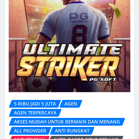
5 RIBU JADI 5 JUTA
AGEN
AGEN TERPERCAYA
AKSES MUDAH UNTUK BERMAIN DAN MENANG
ALL PROVIDER
ANTI RUNGKAT