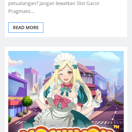
petualangan? Jangan lewatkan Slot Gacor
Pragmatic…
READ MORE