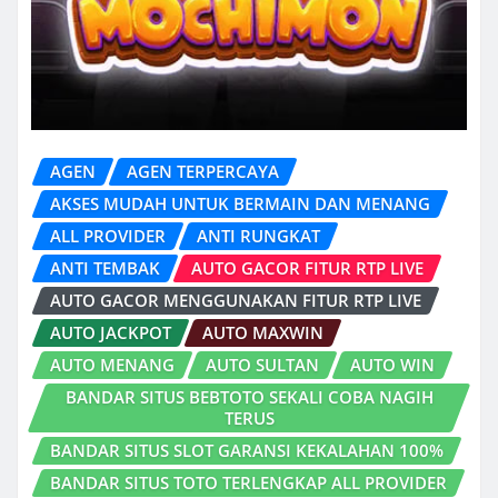
AGEN
AGEN TERPERCAYA
AKSES MUDAH UNTUK BERMAIN DAN MENANG
ALL PROVIDER
ANTI RUNGKAT
ANTI TEMBAK
AUTO GACOR FITUR RTP LIVE
AUTO GACOR MENGGUNAKAN FITUR RTP LIVE
AUTO JACKPOT
AUTO MAXWIN
AUTO MENANG
AUTO SULTAN
AUTO WIN
BANDAR SITUS BEBTOTO SEKALI COBA NAGIH
TERUS
BANDAR SITUS SLOT GARANSI KEKALAHAN 100%
BANDAR SITUS TOTO TERLENGKAP ALL PROVIDER