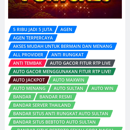
5 RIBU JADI 5 JUTA
AGEN
AGEN TERPERCAYA
AKSES MUDAH UNTUK BERMAIN DAN MENANG
ALL PROVIDER
ANTI RUNGKAT
ANTI TEMBAK
AUTO GACOR FITUR RTP LIVE
AUTO GACOR MENGGUNAKAN FITUR RTP LIVE!
AUTO JACKPOT
AUTO MAXWIN
AUTO MENANG
AUTO SULTAN
AUTO WIN
BANDAR
BANDAR RESMI
BANDAR SERVER THAILAND
BANDAR SITUS ANTI RUNGKAT AUTO SULTAN
BANDAR SITUS BEBTOTO AUTO SULTAN