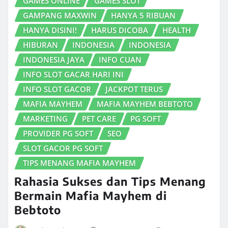
GAMES ONLINE
GAMES SLOT
GAMPANG MAXWIN
HANYA 5 RIBUAN
HANYA DISINI!
HARUS DICOBA
HEALTH
HIBURAN
INDONESIA
INDONESIA
INDONESIA JAYA
INFO CUAN
INFO SLOT GACAR HARI INI
INFO SLOT GACOR
JACKPOT TERUS
MAFIA MAYHEM
MAFIA MAYHEM BEBTOTO
MARKETING
PET CARE
PG SOFT
PROVIDER PG SOFT
SEO
SLOT GACOR PG SOFT
TIPS MENANG MAFIA MAYHEM
Rahasia Sukses dan Tips Menang
Bermain Mafia Mayhem di
Bebtoto