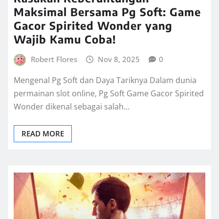
Maksimal Bersama Pg Soft: Game
Gacor Spirited Wonder yang
Wajib Kamu Coba!
Robert Flores
Nov 8, 2025
0
Mengenal Pg Soft dan Daya Tariknya Dalam dunia
permainan slot online, Pg Soft Game Gacor Spirited
Wonder dikenal sebagai salah…
READ MORE