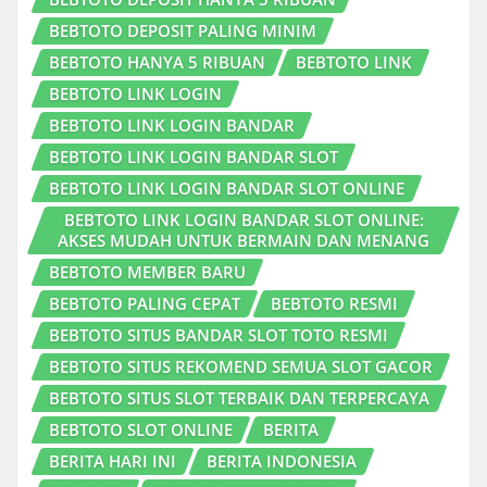
BEBTOTO DEPOSIT PALING MINIM
BEBTOTO HANYA 5 RIBUAN
BEBTOTO LINK
BEBTOTO LINK LOGIN
BEBTOTO LINK LOGIN BANDAR
BEBTOTO LINK LOGIN BANDAR SLOT
BEBTOTO LINK LOGIN BANDAR SLOT ONLINE
BEBTOTO LINK LOGIN BANDAR SLOT ONLINE:
AKSES MUDAH UNTUK BERMAIN DAN MENANG
BEBTOTO MEMBER BARU
BEBTOTO PALING CEPAT
BEBTOTO RESMI
BEBTOTO SITUS BANDAR SLOT TOTO RESMI
BEBTOTO SITUS REKOMEND SEMUA SLOT GACOR
BEBTOTO SITUS SLOT TERBAIK DAN TERPERCAYA
BEBTOTO SLOT ONLINE
BERITA
BERITA HARI INI
BERITA INDONESIA