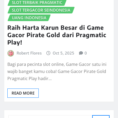
SLOT TERBAIK PRAGMATIC
SLOT TERGACOR SEINDONESIA
UANG INDONESIA
Raih Harta Karun Besar di Game
Gacor Pirate Gold dari Pragmatic
Play!
Robert Flores
Oct 5, 2025
0
Bagi para pecinta slot online, Game Gacor satu ini
wajib banget kamu coba! Game Gacor Pirate Gold
Pragmatic Play hadir…
READ MORE