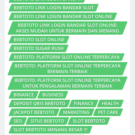
BEBTOTO LINK LOGIN BANDAR SLOT
BEBTOTO LINK LOGIN BANDAR SLOT ONLINE
BEBTOTO LINK LOGIN BANDAR SLOT ONLINE:
AKSES MUDAH UNTUK BERMAIN DAN MENANG
BEBTOTO SLOT ONLINE
BEBTOTO SUGAR RUSH
BEBTOTO: PLATFORM SLOT ONLINE TERPERCAYA
BEBTOTO: PLATFORM SLOT ONLINE TERPERCAYA
BERMAIN TERBAIK
BEBTOTO: PLATFORM SLOT ONLINE TERPERCAYA
UNTUK PENGALAMAN BERMAIN TERBAIK
BINANCE
BUSINESS
DEPOSIT QRIS BEBTOTO
FINANCE
HEALTH
JACKPOT BEBTOTO
MARKETING
PET CARE
SEO
SITUS BEBTOTO
SLOT BEBTOTO
SLOT BEBTOTO MENANG BESAR !!!