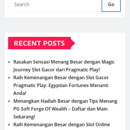
Go
RECENT POSTS
Rasakan Sensasi Menang Besar dengan Magic
Journey Slot Gacor dari Pragmatic Play!
Raih Kemenangan Besar dengan Slot Gacor
Pragmatic Play: Egyptian Fortunes Menanti
Anda!
Menangkan Hadiah Besar dengan Tips Menang
PG Soft Forge Of Wealth – Daftar dan Main
Sekarang!
Raih Kemenangan Besar dengan Slot Online