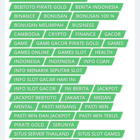
BEBTOTO PIRATE GOLD
BERITA INDONESIA
BINANCE
BONUSAN
BONUSAN 100 %
BONUSAN MELIMPAH
BUSINESS
CAMBODIA
CRYPTO
FINANCE
GACOR
GAME
GAME GACOR PIRATE GOLD
GAMES
GAMES ONLINE
GAMES SLOT
HEALTH
INDONESIA
INDONESIA
INFO CUAN
INFO MENARIK SEPUTAR SLOT
INFO SLOT GACAR HARI INI
INFO SLOT GACOR
INI BERITA
JACKPOT
JACKPOT BEBTOTO
JAKARTA
MEDAN
MENTAL
PASTI MENANG
PASTI WIN
PASTI WIN DAN JACKPOT
PASTI WIN TERUS
PIRATE GOLD
SERUNYA
SITUS SERVER THAILAND
SITUS SLOT GAMES