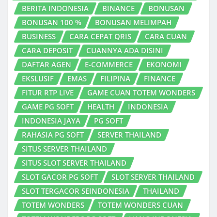
BERITA INDONESIA
BINANCE
BONUSAN
BONUSAN 100 %
BONUSAN MELIMPAH
BUSINESS
CARA CEPAT QRIS
CARA CUAN
CARA DEPOSIT
CUANNYA ADA DISINI
DAFTAR AGEN
E-COMMERCE
EKONOMI
EKSLUSIF
EMAS
FILIPINA
FINANCE
FITUR RTP LIVE
GAME CUAN TOTEM WONDERS
GAME PG SOFT
HEALTH
INDONESIA
INDONESIA JAYA
PG SOFT
RAHASIA PG SOFT
SERVER THAILAND
SITUS SERVER THAILAND
SITUS SLOT SERVER THAILAND
SLOT GACOR PG SOFT
SLOT SERVER THAILAND
SLOT TERGACOR SEINDONESIA
THAILAND
TOTEM WONDERS
TOTEM WONDERS CUAN