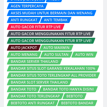
AGEN TERPERCAYA
AKSES MUDAH UNTUK BERMAIN DAN MENANG
ANTI RUNGKAT
ANTI TEMBAK
AUTO GACOR FITUR RTP LIVE
AUTO GACOR MENGGUNAKAN FITUR RTP LIVE
AUTO GACOR MENGGUNAKAN FITUR RTP LIVE!
AUTO JACKPOT
AUTO MAXWIN
AUTO MENANG
AUTO SULTAN
AUTO WIN
BANDAR SERVER THAILAND
BANDAR SITUS SLOT GARANSI KEKALAHAN 100%
BANDAR SITUS TOTO TERLENGKAP ALL PROVIDER
BANDAR SLOT SERVER THAILAND
BANDAR TOTO
BANDAR TOTO HANYA DISINI
BANDAR TOTO TERLENGKAP
BEBTOTO
BEBTOTO ANTI RUNGKAT
BEBTOTO BANDAR