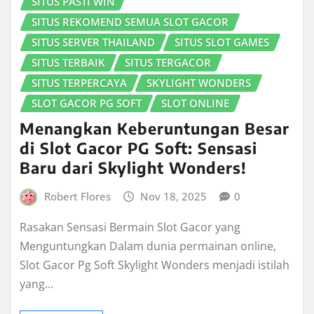
SITUS PASTI WIN
SITUS REKOMEND SEMUA SLOT GACOR
SITUS SERVER THAILAND
SITUS SLOT GAMES
SITUS TERBAIK
SITUS TERGACOR
SITUS TERPERCAYA
SKYLIGHT WONDERS
SLOT GACOR PG SOFT
SLOT ONLINE
Menangkan Keberuntungan Besar
di Slot Gacor PG Soft: Sensasi
Baru dari Skylight Wonders!
Robert Flores
Nov 18, 2025
0
Rasakan Sensasi Bermain Slot Gacor yang
Menguntungkan Dalam dunia permainan online,
Slot Gacor Pg Soft Skylight Wonders menjadi istilah
yang…