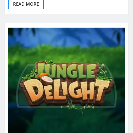
READ MORE