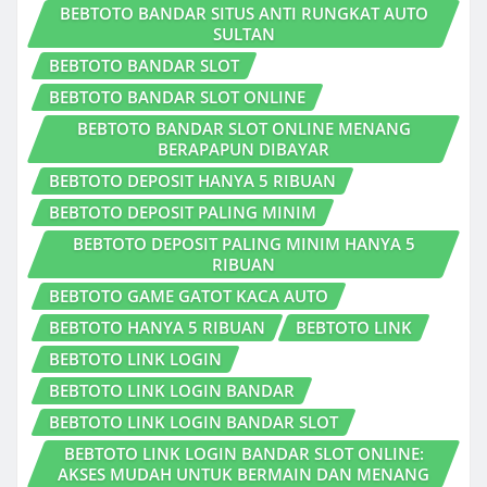
BEBTOTO BANDAR SITUS ANTI RUNGKAT AUTO
SULTAN
BEBTOTO BANDAR SLOT
BEBTOTO BANDAR SLOT ONLINE
BEBTOTO BANDAR SLOT ONLINE MENANG
BERAPAPUN DIBAYAR
BEBTOTO DEPOSIT HANYA 5 RIBUAN
BEBTOTO DEPOSIT PALING MINIM
BEBTOTO DEPOSIT PALING MINIM HANYA 5
RIBUAN
BEBTOTO GAME GATOT KACA AUTO
BEBTOTO HANYA 5 RIBUAN
BEBTOTO LINK
BEBTOTO LINK LOGIN
BEBTOTO LINK LOGIN BANDAR
BEBTOTO LINK LOGIN BANDAR SLOT
BEBTOTO LINK LOGIN BANDAR SLOT ONLINE:
AKSES MUDAH UNTUK BERMAIN DAN MENANG