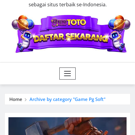
sebagai situs terbaik se-Indonesia.
Home
Archive by category "Game Pg Soft"