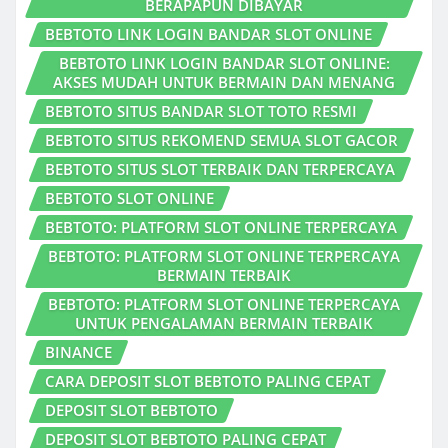
BERAPAPUN DIBAYAR
BEBTOTO LINK LOGIN BANDAR SLOT ONLINE
BEBTOTO LINK LOGIN BANDAR SLOT ONLINE:
AKSES MUDAH UNTUK BERMAIN DAN MENANG
BEBTOTO SITUS BANDAR SLOT TOTO RESMI
BEBTOTO SITUS REKOMEND SEMUA SLOT GACOR
BEBTOTO SITUS SLOT TERBAIK DAN TERPERCAYA
BEBTOTO SLOT ONLINE
BEBTOTO: PLATFORM SLOT ONLINE TERPERCAYA
BEBTOTO: PLATFORM SLOT ONLINE TERPERCAYA
BERMAIN TERBAIK
BEBTOTO: PLATFORM SLOT ONLINE TERPERCAYA
UNTUK PENGALAMAN BERMAIN TERBAIK
BINANCE
CARA DEPOSIT SLOT BEBTOTO PALING CEPAT
DEPOSIT SLOT BEBTOTO
DEPOSIT SLOT BEBTOTO PALING CEPAT