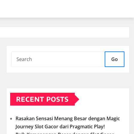
Go
RECENT POSTS
Rasakan Sensasi Menang Besar dengan Magic
Journey Slot Gacor dari Pragmatic Play!