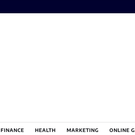
FINANCE
HEALTH
MARKETING
ONLINE 