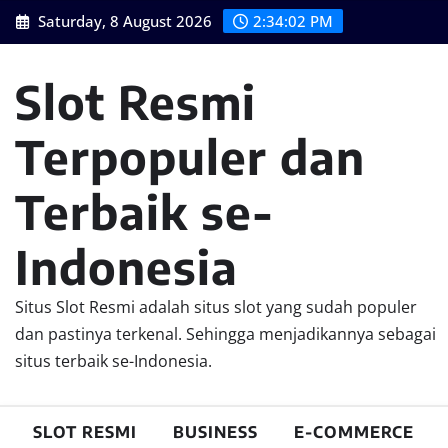
Skip
Saturday, 8 August 2026
2:34:04 PM
to
content
Slot Resmi
Terpopuler dan
Terbaik se-
Indonesia
Situs Slot Resmi adalah situs slot yang sudah populer
dan pastinya terkenal. Sehingga menjadikannya sebagai
situs terbaik se-Indonesia.
SLOT RESMI
BUSINESS
E-COMMERCE