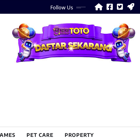
Follow Us
GAMES
PET CARE
PROPERTY