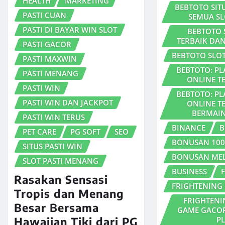
HEALTH
MARKETING
BEBTOTO SI
PASTI CUAN
SEMUA S
PASTI DI BAYAR WIN SLOT
BEBTOTO 
TERBAIK DA
PASTI GACOR
BEBTOTO SLO
PASTI MAXWIN
BEBTOTO: P
PASTI MENANG
ONLINE T
PASTI WIN
BEBTOTO: P
PASTI WIN DAN JACKPOT
ONLINE T
BERMAIN
PASTI WIN TERUS
BINANCE
PET CARE
PG SOFT
SEO
BONUSAN 100
SITUS PASTI WIN
BONUSAN ME
SLOT PASTI MENANG
BUSINESS
Rasakan Sensasi
FRIGHTENING
Tropis dan Menang
FRIGHTENI
Besar Bersama
GAME GACO
Hawaiian Tiki dari PG
P