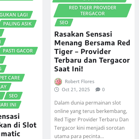
RED TIGER PROVIDER
TERGACOR
AGUKAN LAGI
SEO
PALING ASIK
Rasakan Sensasi
Menang Bersama Red
M
Tiger – Provider
PASTI GACOR
Terbaru dan Tergacor
N
Saat Ini!
G
PET CARE
Robert Flores
LAY
Oct 21, 2025
0
P
SEO
Dalam dunia permainan slot
ARI INI
online yang terus berkembang,
ensasi
Red Tiger Provider Terbaru Dan
an di Slot
Tergacor kini menjadi sorotan
gmatic
utama para pecinta…