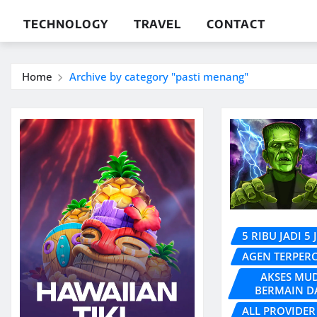
TECHNOLOGY
TRAVEL
CONTACT
Home
Archive by category "pasti menang"
5 RIBU JADI 5 
AGEN TERPER
AKSES MU
BERMAIN 
ALL PROVIDER