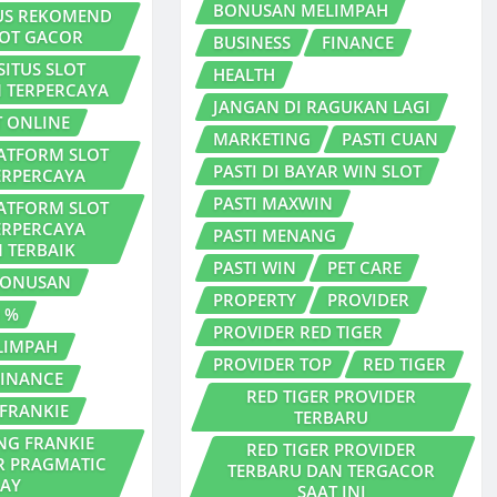
BONUSAN MELIMPAH
TUS REKOMEND
LOT GACOR
BUSINESS
FINANCE
SITUS SLOT
HEALTH
N TERPERCAYA
JANGAN DI RAGUKAN LAGI
T ONLINE
MARKETING
PASTI CUAN
LATFORM SLOT
PASTI DI BAYAR WIN SLOT
ERPERCAYA
PASTI MAXWIN
LATFORM SLOT
ERPERCAYA
PASTI MENANG
 TERBAIK
PASTI WIN
PET CARE
BONUSAN
PROPERTY
PROVIDER
 %
PROVIDER RED TIGER
LIMPAH
PROVIDER TOP
RED TIGER
FINANCE
RED TIGER PROVIDER
 FRANKIE
TERBARU
NG FRANKIE
RED TIGER PROVIDER
R PRAGMATIC
TERBARU DAN TERGACOR
LAY
SAAT INI