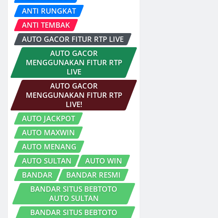
ANTI RUNGKAT
ANTI TEMBAK
AUTO GACOR FITUR RTP LIVE
AUTO GACOR
MENGGUNAKAN FITUR RTP
LIVE
AUTO GACOR
MENGGUNAKAN FITUR RTP
LIVE!
AUTO JACKPOT
AUTO MAXWIN
AUTO MENANG
AUTO SULTAN
AUTO WIN
BANDAR
BANDAR RESMI
BANDAR SITUS BEBTOTO
AUTO SULTAN
BANDAR SITUS BEBTOTO