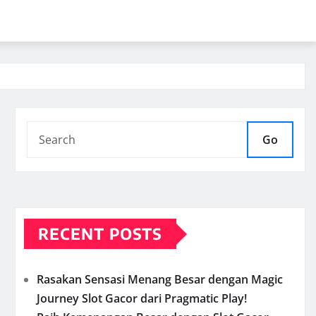
Go
RECENT POSTS
Rasakan Sensasi Menang Besar dengan Magic
Journey Slot Gacor dari Pragmatic Play!