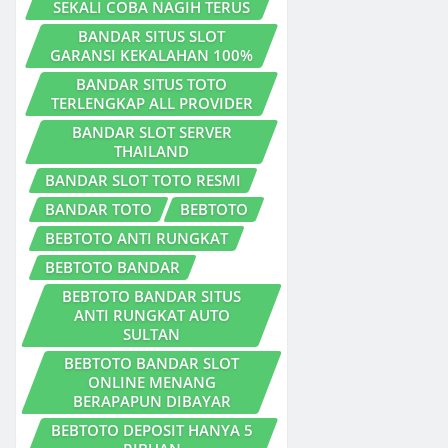
SEKALI COBA NAGIH TERUS
BANDAR SITUS SLOT
GARANSI KEKALAHAN 100%
BANDAR SITUS TOTO
TERLENGKAP ALL PROVIDER
BANDAR SLOT SERVER
THAILAND
BANDAR SLOT TOTO RESMI
BANDAR TOTO
BEBTOTO
BEBTOTO ANTI RUNGKAT
BEBTOTO BANDAR
BEBTOTO BANDAR SITUS
ANTI RUNGKAT AUTO
SULTAN
BEBTOTO BANDAR SLOT
ONLINE MENANG
BERAPAPUN DIBAYAR
BEBTOTO DEPOSIT HANYA 5