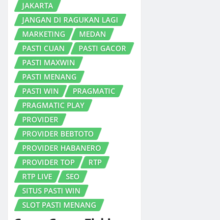
JAKARTA
JANGAN DI RAGUKAN LAGI
MARKETING
MEDAN
PASTI CUAN
PASTI GACOR
PASTI MAXWIN
PASTI MENANG
PASTI WIN
PRAGMATIC
PRAGMATIC PLAY
PROVIDER
PROVIDER BEBTOTO
PROVIDER HABANERO
PROVIDER TOP
RTP
RTP LIVE
SEO
SITUS PASTI WIN
SLOT PASTI MENANG