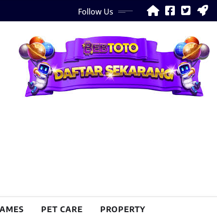
Follow Us
GAMES
PET CARE
PROPERTY