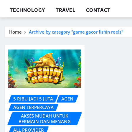
TECHNOLOGY
TRAVEL
CONTACT
Home
Archive by category "game gacor fishin reels"
5 RIBU JADI 5 JUTA
AGEN
AGEN TERPERCAYA
AKSES MUDAH UNTUK
BERMAIN DAN MENANG
ALL PROVIDER