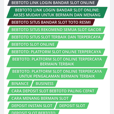
BEBTOTO LINK LOGIN BANDAR SLOT ONLINE
BEBTOTO LINK LOGIN BANDAR SLOT ONLINE:
AKSES MUDAH UNTUK BERMAIN DAN MENANG
BEBTOTO SITUS BANDAR SLOT TOTO RESMI
BEBTOTO SITUS REKOMEND SEMUA SLOT GACOR
BEBTOTO SITUS SLOT TERBAIK DAN TERPERCAYA
BEBTOTO SLOT ONLINE
BEBTOTO: PLATFORM SLOT ONLINE TERPERCAYA
BEBTOTO: PLATFORM SLOT ONLINE TERPERCAYA
BERMAIN TERBAIK
BEBTOTO: PLATFORM SLOT ONLINE TERPERCAYA
UNTUK PENGALAMAN BERMAIN TERBAIK
BINANCE
BUSINESS
CARA DEPOSIT SLOT BEBTOTO PALING CEPAT
CARA MENANG BERMAIN SLOT
DEPOSIT INSTAN SLOT
DEPOSIT SLOT
DEPOSIT SLOT BEBTOTO