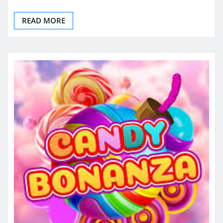
READ MORE