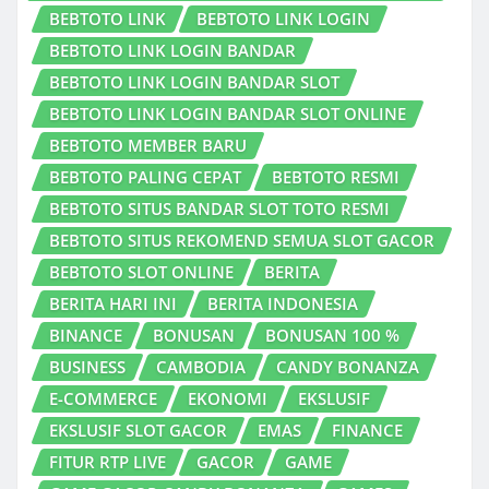
BEBTOTO LINK
BEBTOTO LINK LOGIN
BEBTOTO LINK LOGIN BANDAR
BEBTOTO LINK LOGIN BANDAR SLOT
BEBTOTO LINK LOGIN BANDAR SLOT ONLINE
BEBTOTO MEMBER BARU
BEBTOTO PALING CEPAT
BEBTOTO RESMI
BEBTOTO SITUS BANDAR SLOT TOTO RESMI
BEBTOTO SITUS REKOMEND SEMUA SLOT GACOR
BEBTOTO SLOT ONLINE
BERITA
BERITA HARI INI
BERITA INDONESIA
BINANCE
BONUSAN
BONUSAN 100 %
BUSINESS
CAMBODIA
CANDY BONANZA
E-COMMERCE
EKONOMI
EKSLUSIF
EKSLUSIF SLOT GACOR
EMAS
FINANCE
FITUR RTP LIVE
GACOR
GAME