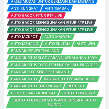
AKSES MUDAH UNTUK BERMAIN DAN MENANG
ANTI RUNGKAT
ANTI TEMBAK
AUTO GACOR FITUR RTP LIVE
AUTO GACOR MENGGUNAKAN FITUR RTP LIVE
AUTO GACOR MENGGUNAKAN FITUR RTP LIVE!
AUTO JACKPOT
AUTO MAXWIN
AUTO MENANG
AUTO SULTAN
AUTO WIN
BANDAR SERVER THAILAND
BANDAR SITUS SLOT GARANSI KEKALAHAN 100%
BANDAR SITUS TOTO TERLENGKAP ALL PROVIDER
BANDAR SLOT SERVER THAILAND
BANDAR TOTO
BANDAR TOTO HANYA DISINI
BANDAR TOTO TERLENGKAP
BEBTOTO
BEBTOTO ANTI RUNGKAT
BEBTOTO BANDAR
BEBTOTO BANDAR SITUS ANTI RUNGKAT AUTO
SULTAN