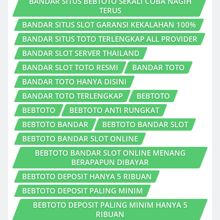
BANDAR SITUS BEBTOTO SEKALI COBA NAGIH
TERUS
BANDAR SITUS SLOT GARANSI KEKALAHAN 100%
BANDAR SITUS TOTO TERLENGKAP ALL PROVIDER
BANDAR SLOT SERVER THAILAND
BANDAR SLOT TOTO RESMI
BANDAR TOTO
BANDAR TOTO HANYA DISINI
BANDAR TOTO TERLENGKAP
BEBTOTO
BEBTOTO
BEBTOTO ANTI RUNGKAT
BEBTOTO BANDAR
BEBTOTO BANDAR SLOT
BEBTOTO BANDAR SLOT ONLINE
BEBTOTO BANDAR SLOT ONLINE MENANG
BERAPAPUN DIBAYAR
BEBTOTO DEPOSIT HANYA 5 RIBUAN
BEBTOTO DEPOSIT PALING MINIM
BEBTOTO DEPOSIT PALING MINIM HANYA 5
RIBUAN