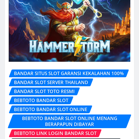
BANDAR SITUS SLOT GARANSI KEKALAHAN 100%
BANDAR SLOT SERVER THAILAND
BANDAR SLOT TOTO RESMI
BEBTOTO BANDAR SLOT
BEBTOTO BANDAR SLOT ONLINE
BEBTOTO BANDAR SLOT ONLINE MENANG
BERAPAPUN DIBAYAR
BEBTOTO LINK LOGIN BANDAR SLOT