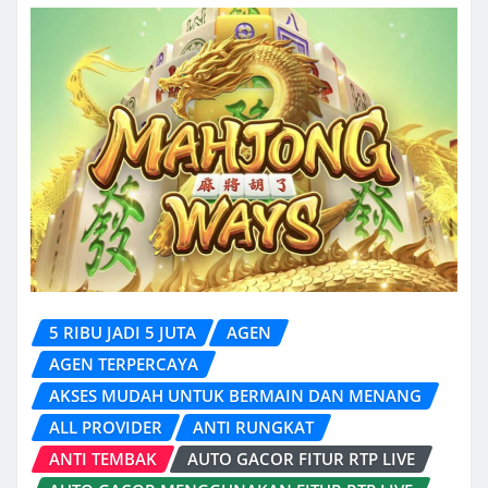
5 RIBU JADI 5 JUTA
AGEN
AGEN TERPERCAYA
AKSES MUDAH UNTUK BERMAIN DAN MENANG
ALL PROVIDER
ANTI RUNGKAT
ANTI TEMBAK
AUTO GACOR FITUR RTP LIVE