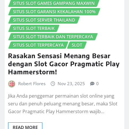
SITUS SLOT GAMES GAMPANG MAXWIN
SITUS SLOT GARANSI KEKALAHAN 100%
SITUS SLOT SERVER THAILAND
SITUS SLOT TERBAIK
SITUS SLOT TERBAIK DAN TERPERCAYA
SITUS SLOT TERPERCAYA
SLOT
Rasakan Sensasi Menang Besar
dengan Slot Gacor Pragmatic Play
Hammerstorm!
Robert Flores
Nov 23, 2025
0
Jika Anda penggemar permainan slot online yang
seru dan penuh peluang menang besar, maka Slot
Gacor Pragmatic Play Hammerstorm wajib…
READ MORE