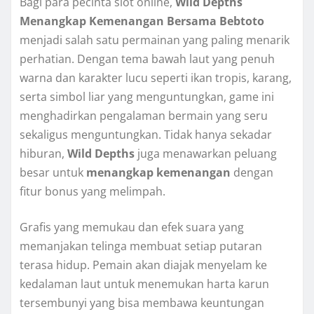
Bagi para pecinta slot online,
Wild Depths
Menangkap Kemenangan Bersama Bebtoto
menjadi salah satu permainan yang paling menarik
perhatian. Dengan tema bawah laut yang penuh
warna dan karakter lucu seperti ikan tropis, karang,
serta simbol liar yang menguntungkan, game ini
menghadirkan pengalaman bermain yang seru
sekaligus menguntungkan. Tidak hanya sekadar
hiburan,
Wild Depths
juga menawarkan peluang
besar untuk
menangkap kemenangan
dengan
fitur bonus yang melimpah.
Grafis yang memukau dan efek suara yang
memanjakan telinga membuat setiap putaran
terasa hidup. Pemain akan diajak menyelam ke
kedalaman laut untuk menemukan harta karun
tersembunyi yang bisa membawa keuntungan