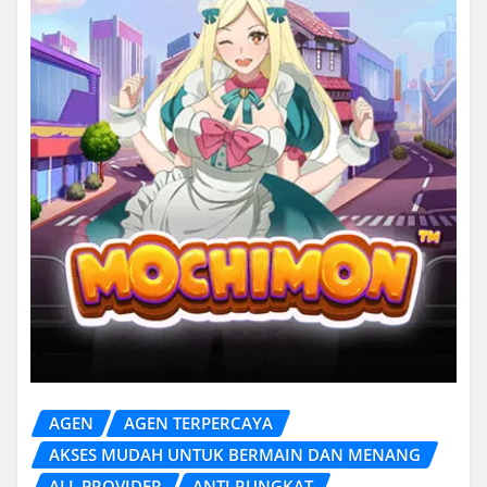
AGEN
AGEN TERPERCAYA
AKSES MUDAH UNTUK BERMAIN DAN MENANG
ALL PROVIDER
ANTI RUNGKAT