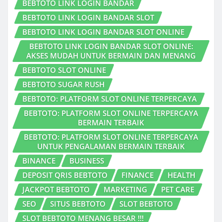
BEBTOTO LINK LOGIN BANDAR
BEBTOTO LINK LOGIN BANDAR SLOT
BEBTOTO LINK LOGIN BANDAR SLOT ONLINE
BEBTOTO LINK LOGIN BANDAR SLOT ONLINE:
AKSES MUDAH UNTUK BERMAIN DAN MENANG
BEBTOTO SLOT ONLINE
BEBTOTO SUGAR RUSH
BEBTOTO: PLATFORM SLOT ONLINE TERPERCAYA
BEBTOTO: PLATFORM SLOT ONLINE TERPERCAYA
BERMAIN TERBAIK
BEBTOTO: PLATFORM SLOT ONLINE TERPERCAYA
UNTUK PENGALAMAN BERMAIN TERBAIK
BINANCE
BUSINESS
DEPOSIT QRIS BEBTOTO
FINANCE
HEALTH
JACKPOT BEBTOTO
MARKETING
PET CARE
SEO
SITUS BEBTOTO
SLOT BEBTOTO
SLOT BEBTOTO MENANG BESAR !!!