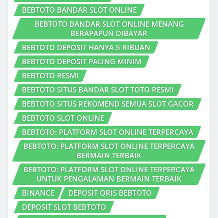
BEBTOTO BANDAR SLOT ONLINE
BEBTOTO BANDAR SLOT ONLINE MENANG
BERAPAPUN DIBAYAR
BEBTOTO DEPOSIT HANYA 5 RIBUAN
BEBTOTO DEPOSIT PALING MINIM
BEBTOTO RESMI
BEBTOTO SITUS BANDAR SLOT TOTO RESMI
BEBTOTO SITUS REKOMEND SEMUA SLOT GACOR
BEBTOTO SLOT ONLINE
BEBTOTO: PLATFORM SLOT ONLINE TERPERCAYA
BEBTOTO: PLATFORM SLOT ONLINE TERPERCAYA
BERMAIN TERBAIK
BEBTOTO: PLATFORM SLOT ONLINE TERPERCAYA
UNTUK PENGALAMAN BERMAIN TERBAIK
BINANCE
DEPOSIT QRIS BEBTOTO
DEPOSIT SLOT BEBTOTO