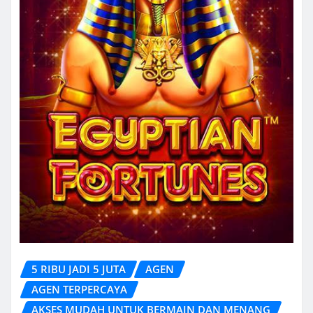
5 RIBU JADI 5 JUTA
AGEN
AGEN TERPERCAYA
AKSES MUDAH UNTUK BERMAIN DAN MENANG