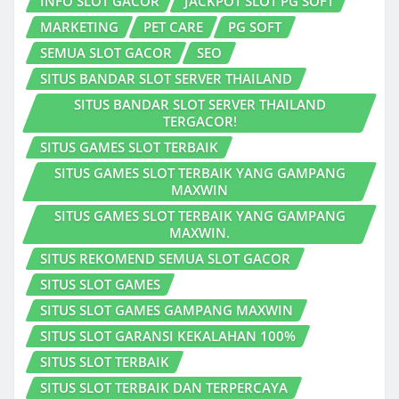
INFO SLOT GACOR
JACKPOT SLOT PG SOFT
MARKETING
PET CARE
PG SOFT
SEMUA SLOT GACOR
SEO
SITUS BANDAR SLOT SERVER THAILAND
SITUS BANDAR SLOT SERVER THAILAND
TERGACOR!
SITUS GAMES SLOT TERBAIK
SITUS GAMES SLOT TERBAIK YANG GAMPANG
MAXWIN
SITUS GAMES SLOT TERBAIK YANG GAMPANG
MAXWIN.
SITUS REKOMEND SEMUA SLOT GACOR
SITUS SLOT GAMES
SITUS SLOT GAMES GAMPANG MAXWIN
SITUS SLOT GARANSI KEKALAHAN 100%
SITUS SLOT TERBAIK
SITUS SLOT TERBAIK DAN TERPERCAYA