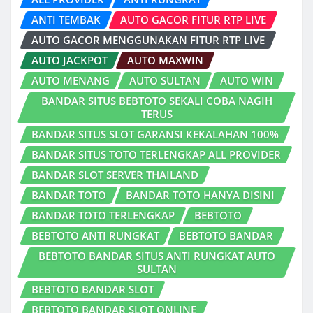
ANTI TEMBAK
AUTO GACOR FITUR RTP LIVE
AUTO GACOR MENGGUNAKAN FITUR RTP LIVE
AUTO JACKPOT
AUTO MAXWIN
AUTO MENANG
AUTO SULTAN
AUTO WIN
BANDAR SITUS BEBTOTO SEKALI COBA NAGIH
TERUS
BANDAR SITUS SLOT GARANSI KEKALAHAN 100%
BANDAR SITUS TOTO TERLENGKAP ALL PROVIDER
BANDAR SLOT SERVER THAILAND
BANDAR TOTO
BANDAR TOTO HANYA DISINI
BANDAR TOTO TERLENGKAP
BEBTOTO
BEBTOTO ANTI RUNGKAT
BEBTOTO BANDAR
BEBTOTO BANDAR SITUS ANTI RUNGKAT AUTO
SULTAN
BEBTOTO BANDAR SLOT
BEBTOTO BANDAR SLOT ONLINE