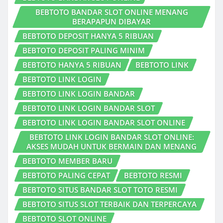
BEBTOTO BANDAR SLOT ONLINE MENANG
BERAPAPUN DIBAYAR
BEBTOTO DEPOSIT HANYA 5 RIBUAN
BEBTOTO DEPOSIT PALING MINIM
BEBTOTO HANYA 5 RIBUAN
BEBTOTO LINK
BEBTOTO LINK LOGIN
BEBTOTO LINK LOGIN BANDAR
BEBTOTO LINK LOGIN BANDAR SLOT
BEBTOTO LINK LOGIN BANDAR SLOT ONLINE
BEBTOTO LINK LOGIN BANDAR SLOT ONLINE:
AKSES MUDAH UNTUK BERMAIN DAN MENANG
BEBTOTO MEMBER BARU
BEBTOTO PALING CEPAT
BEBTOTO RESMI
BEBTOTO SITUS BANDAR SLOT TOTO RESMI
BEBTOTO SITUS SLOT TERBAIK DAN TERPERCAYA
BEBTOTO SLOT ONLINE