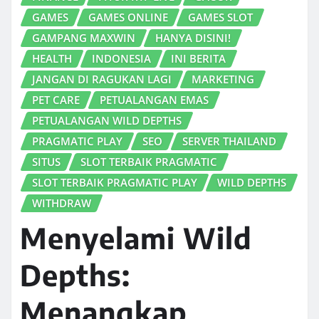
GAMES
GAMES ONLINE
GAMES SLOT
GAMPANG MAXWIN
HANYA DISINI!
HEALTH
INDONESIA
INI BERITA
JANGAN DI RAGUKAN LAGI
MARKETING
PET CARE
PETUALANGAN EMAS
PETUALANGAN WILD DEPTHS
PRAGMATIC PLAY
SEO
SERVER THAILAND
SITUS
SLOT TERBAIK PRAGMATIC
SLOT TERBAIK PRAGMATIC PLAY
WILD DEPTHS
WITHDRAW
Menyelami Wild
Depths:
Menangkap