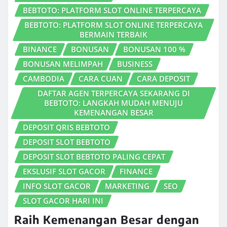
BEBTOTO: PLATFORM SLOT ONLINE TERPERCAYA
BEBTOTO: PLATFORM SLOT ONLINE TERPERCAYA
BERMAIN TERBAIK
BINANCE
BONUSAN
BONUSAN 100 %
BONUSAN MELIMPAH
BUSINESS
CAMBODIA
CARA CUAN
CARA DEPOSIT
DAFTAR AGEN TERPERCAYA SEKARANG DI
BEBTOTO: LANGKAH MUDAH MENUJU
KEMENANGAN BESAR
DEPOSIT QRIS BEBTOTO
DEPOSIT SLOT BEBTOTO
DEPOSIT SLOT BEBTOTO PALING CEPAT
EKSLUSIF SLOT GACOR
FINANCE
INFO SLOT GACOR
MARKETING
SEO
SLOT GACOR HARI INI
Raih Kemenangan Besar dengan