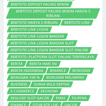
BEBTOTO DEPOSIT PALING MINIM
BEBTOTO DEPOSIT PALING MINIM HANYA 5
RIBUAN
BEBTOTO HANYA 5 RIBUAN
BEBTOTO LINK
BEBTOTO LINK LOGIN
BEBTOTO LINK LOGIN BANDAR
BEBTOTO LINK LOGIN BANDAR SLOT
BEBTOTO LINK LOGIN BANDAR SLOT ONLINE
BEBTOTO: PLATFORM SLOT ONLINE TERPERCAYA
BERITA
BERITA HARI INI
BERITA INDONESIA
BINANCE
BONUSAN
BONUSAN 100 %
BONUSAN MELIMPAH
BUSINESS
DUNIA WILD DEPTHS
E-COMMERCE
EKONOMI
EKSLUSIF SLOT GACOR
EMAS
FILIPINA
FINANCE
FITUR RTP LIVE
GACOR