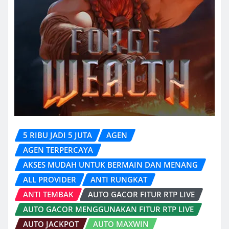
5 RIBU JADI 5 JUTA
AGEN
AGEN TERPERCAYA
AKSES MUDAH UNTUK BERMAIN DAN MENANG
ALL PROVIDER
ANTI RUNGKAT
ANTI TEMBAK
AUTO GACOR FITUR RTP LIVE
AUTO GACOR MENGGUNAKAN FITUR RTP LIVE
AUTO JACKPOT
AUTO MAXWIN