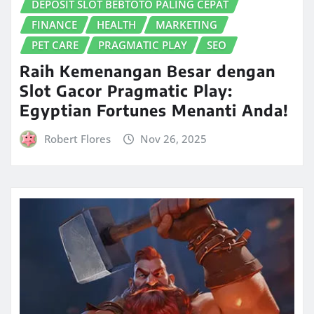
DEPOSIT SLOT BEBTOTO PALING CEPAT
FINANCE
HEALTH
MARKETING
PET CARE
PRAGMATIC PLAY
SEO
Raih Kemenangan Besar dengan
Slot Gacor Pragmatic Play:
Egyptian Fortunes Menanti Anda!
Robert Flores
Nov 26, 2025