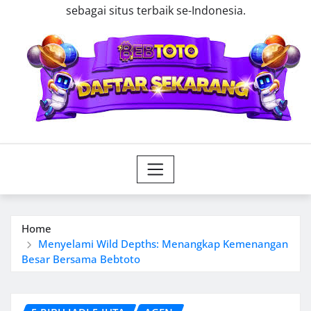
sebagai situs terbaik se-Indonesia.
Home
Menyelami Wild Depths: Menangkap Kemenangan
Besar Bersama Bebtoto