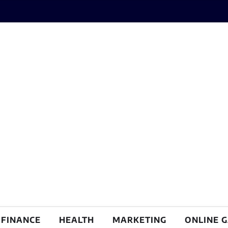
FINANCE
HEALTH
MARKETING
ONLINE 