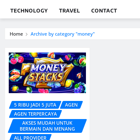
TECHNOLOGY
TRAVEL
CONTACT
Home
Archive by category "money"
5 RIBU JADI 5 JUTA
AGEN
AGEN TERPERCAYA
AKSES MUDAH UNTUK
BERMAIN DAN MENANG
ALL PROVIDER