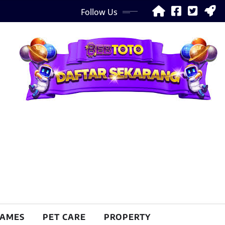
Follow Us
GAMES
PET CARE
PROPERTY