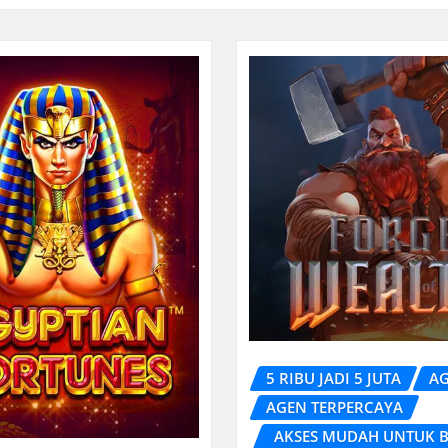
5 RIBU JADI 5 JUTA
A
AGEN TERPERCAYA
AKSES MUDAH UNTUK 