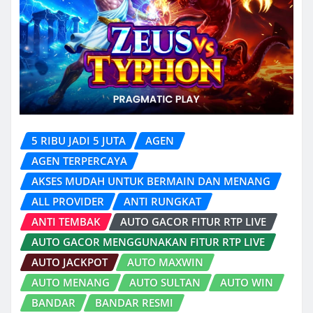
5 RIBU JADI 5 JUTA
AGEN
AGEN TERPERCAYA
AKSES MUDAH UNTUK BERMAIN DAN MENANG
ALL PROVIDER
ANTI RUNGKAT
ANTI TEMBAK
AUTO GACOR FITUR RTP LIVE
AUTO GACOR MENGGUNAKAN FITUR RTP LIVE
AUTO JACKPOT
AUTO MAXWIN
AUTO MENANG
AUTO SULTAN
AUTO WIN
BANDAR
BANDAR RESMI