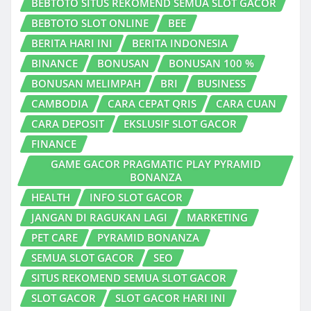
BEBTOTO SITUS REKOMEND SEMUA SLOT GACOR
BEBTOTO SLOT ONLINE
BEE
BERITA HARI INI
BERITA INDONESIA
BINANCE
BONUSAN
BONUSAN 100 %
BONUSAN MELIMPAH
BRI
BUSINESS
CAMBODIA
CARA CEPAT QRIS
CARA CUAN
CARA DEPOSIT
EKSLUSIF SLOT GACOR
FINANCE
GAME GACOR PRAGMATIC PLAY PYRAMID
BONANZA
HEALTH
INFO SLOT GACOR
JANGAN DI RAGUKAN LAGI
MARKETING
PET CARE
PYRAMID BONANZA
SEMUA SLOT GACOR
SEO
SITUS REKOMEND SEMUA SLOT GACOR
SLOT GACOR
SLOT GACOR HARI INI