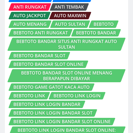
ANTI RUNGKAT
ANTI TEMBAK
AUTO JACKPOT
AUTO MAXWIN
AUTO MENANG
AUTO SULTAN
BEBTOTO
BEBTOTO ANTI RUNGKAT
BEBTOTO BANDAR
BEBTOTO BANDAR SITUS ANTI RUNGKAT AUTO
SULTAN
BEBTOTO BANDAR SLOT
BEBTOTO BANDAR SLOT ONLINE
BEBTOTO BANDAR SLOT ONLINE MENANG
BERAPAPUN DIBAYAR
BEBTOTO GAME GATOT KACA AUTO
BEBTOTO LINK
BEBTOTO LINK LOGIN
BEBTOTO LINK LOGIN BANDAR
BEBTOTO LINK LOGIN BANDAR SLOT
BEBTOTO LINK LOGIN BANDAR SLOT ONLINE
BEBTOTO LINK LOGIN BANDAR SLOT ONLINE: