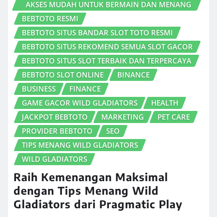
AKSES MUDAH UNTUK BERMAIN DAN MENANG
BEBTOTO RESMI
BEBTOTO SITUS BANDAR SLOT TOTO RESMI
BEBTOTO SITUS REKOMEND SEMUA SLOT GACOR
BEBTOTO SITUS SLOT TERBAIK DAN TERPERCAYA
BEBTOTO SLOT ONLINE
BINANCE
BUSINESS
FINANCE
GAME GACOR WILD GLADIATORS
HEALTH
JACKPOT BEBTOTO
MARKETING
PET CARE
PROVIDER BEBTOTO
SEO
TIPS MENANG WILD GLADIATORS
WILD GLADIATORS
Raih Kemenangan Maksimal
dengan Tips Menang Wild
Gladiators dari Pragmatic Play