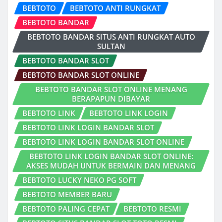
BEBTOTO
BEBTOTO ANTI RUNGKAT
BEBTOTO BANDAR
BEBTOTO BANDAR SITUS ANTI RUNGKAT AUTO
SULTAN
BEBTOTO BANDAR SLOT
BEBTOTO BANDAR SLOT ONLINE
BEBTOTO BANDAR SLOT ONLINE MENANG
BERAPAPUN DIBAYAR
BEBTOTO LINK
BEBTOTO LINK LOGIN
BEBTOTO LINK LOGIN BANDAR SLOT
BEBTOTO LINK LOGIN BANDAR SLOT ONLINE
BEBTOTO LINK LOGIN BANDAR SLOT ONLINE:
AKSES MUDAH UNTUK BERMAIN DAN MENANG
BEBTOTO LUCKY NEKO PG SOFT
BEBTOTO MEMBER BARU
BEBTOTO PALING CEPAT
BEBTOTO RESMI