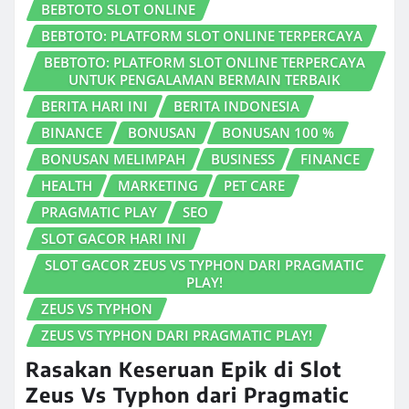
BEBTOTO SLOT ONLINE
BEBTOTO: PLATFORM SLOT ONLINE TERPERCAYA
BEBTOTO: PLATFORM SLOT ONLINE TERPERCAYA
UNTUK PENGALAMAN BERMAIN TERBAIK
BERITA HARI INI
BERITA INDONESIA
BINANCE
BONUSAN
BONUSAN 100 %
BONUSAN MELIMPAH
BUSINESS
FINANCE
HEALTH
MARKETING
PET CARE
PRAGMATIC PLAY
SEO
SLOT GACOR HARI INI
SLOT GACOR ZEUS VS TYPHON DARI PRAGMATIC
PLAY!
ZEUS VS TYPHON
ZEUS VS TYPHON DARI PRAGMATIC PLAY!
Rasakan Keseruan Epik di Slot
Zeus Vs Typhon dari Pragmatic