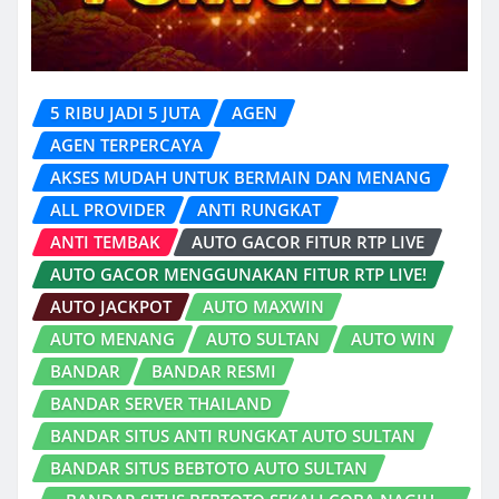
5 RIBU JADI 5 JUTA
AGEN
AGEN TERPERCAYA
AKSES MUDAH UNTUK BERMAIN DAN MENANG
ALL PROVIDER
ANTI RUNGKAT
ANTI TEMBAK
AUTO GACOR FITUR RTP LIVE
AUTO GACOR MENGGUNAKAN FITUR RTP LIVE!
AUTO JACKPOT
AUTO MAXWIN
AUTO MENANG
AUTO SULTAN
AUTO WIN
BANDAR
BANDAR RESMI
BANDAR SERVER THAILAND
BANDAR SITUS ANTI RUNGKAT AUTO SULTAN
BANDAR SITUS BEBTOTO AUTO SULTAN