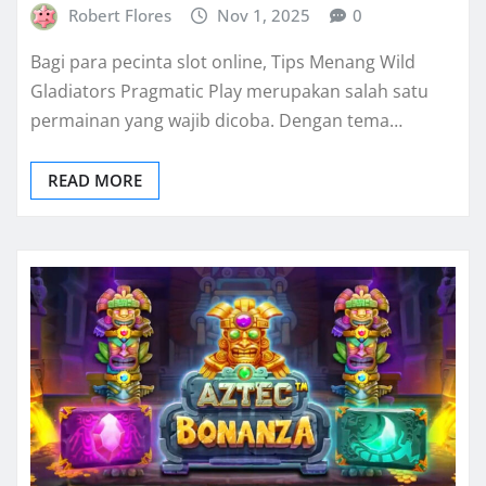
Robert Flores
Nov 1, 2025
0
Bagi para pecinta slot online, Tips Menang Wild
Gladiators Pragmatic Play merupakan salah satu
permainan yang wajib dicoba. Dengan tema…
READ MORE