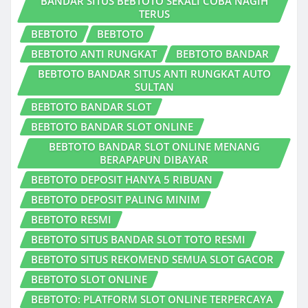
BANDAR SITUS BEBTOTO SEKALI COBA NAGIH
TERUS
BEBTOTO
BEBTOTO
BEBTOTO ANTI RUNGKAT
BEBTOTO BANDAR
BEBTOTO BANDAR SITUS ANTI RUNGKAT AUTO
SULTAN
BEBTOTO BANDAR SLOT
BEBTOTO BANDAR SLOT ONLINE
BEBTOTO BANDAR SLOT ONLINE MENANG
BERAPAPUN DIBAYAR
BEBTOTO DEPOSIT HANYA 5 RIBUAN
BEBTOTO DEPOSIT PALING MINIM
BEBTOTO RESMI
BEBTOTO SITUS BANDAR SLOT TOTO RESMI
BEBTOTO SITUS REKOMEND SEMUA SLOT GACOR
BEBTOTO SLOT ONLINE
BEBTOTO: PLATFORM SLOT ONLINE TERPERCAYA