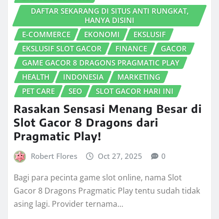
DAFTAR SEKARANG DI SITUS ANTI RUNGKAT,
HANYA DISINI
E-COMMERCE
EKONOMI
EKSLUSIF
EKSLUSIF SLOT GACOR
FINANCE
GACOR
GAME GACOR 8 DRAGONS PRAGMATIC PLAY
HEALTH
INDONESIA
MARKETING
PET CARE
SEO
SLOT GACOR HARI INI
Rasakan Sensasi Menang Besar di
Slot Gacor 8 Dragons dari
Pragmatic Play!
Robert Flores
Oct 27, 2025
0
Bagi para pecinta game slot online, nama Slot
Gacor 8 Dragons Pragmatic Play tentu sudah tidak
asing lagi. Provider ternama…