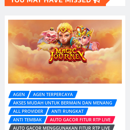
AGEN
AGEN TERPERCAYA
AKSES MUDAH UNTUK BERMAIN DAN MENANG
ALL PROVIDER
ANTI RUNGKAT
ANTI TEMBAK
AUTO GACOR FITUR RTP LIVE
AUTO GACOR MENGGUNAKAN FITUR RTP LIVE