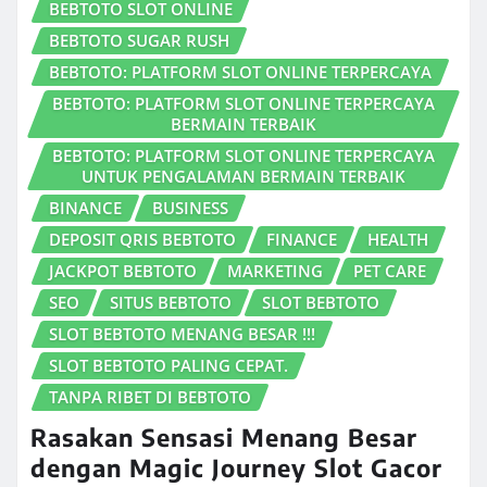
BEBTOTO SLOT ONLINE
BEBTOTO SUGAR RUSH
BEBTOTO: PLATFORM SLOT ONLINE TERPERCAYA
BEBTOTO: PLATFORM SLOT ONLINE TERPERCAYA
BERMAIN TERBAIK
BEBTOTO: PLATFORM SLOT ONLINE TERPERCAYA
UNTUK PENGALAMAN BERMAIN TERBAIK
BINANCE
BUSINESS
DEPOSIT QRIS BEBTOTO
FINANCE
HEALTH
JACKPOT BEBTOTO
MARKETING
PET CARE
SEO
SITUS BEBTOTO
SLOT BEBTOTO
SLOT BEBTOTO MENANG BESAR !!!
SLOT BEBTOTO PALING CEPAT.
TANPA RIBET DI BEBTOTO
Rasakan Sensasi Menang Besar
dengan Magic Journey Slot Gacor