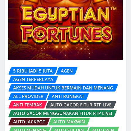
5 RIBU JADI 5 JUTA
AGEN
AGEN TERPERCAYA
AKSES MUDAH UNTUK BERMAIN DAN MENANG
ALL PROVIDER
ANTI RUNGKAT
ANTI TEMBAK
AUTO GACOR FITUR RTP LIVE
AUTO GACOR MENGGUNAKAN FITUR RTP LIVE!
AUTO JACKPOT
AUTO MAXWIN
AUTO MENANG
AUTO SULTAN
AUTO WIN