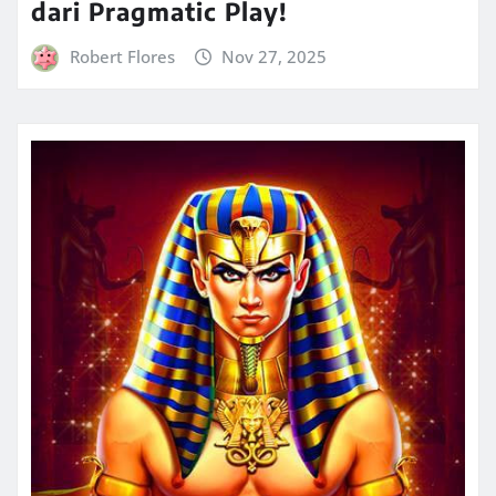
dari Pragmatic Play!
Robert Flores
Nov 27, 2025