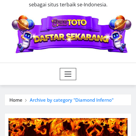
sebagai situs terbaik se-Indonesia.
Home
Archive by category "Diamond Inferno"