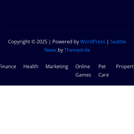
Copyright © 2025 | Powered by
WordPress
|
Seattle
News
by
ThemeArile
Finance
Health
Marketing
Online
Pet
Propert
Games
Care