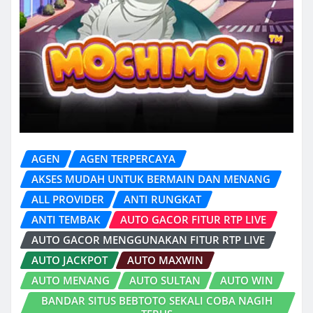
AGEN
AGEN TERPERCAYA
AKSES MUDAH UNTUK BERMAIN DAN MENANG
ALL PROVIDER
ANTI RUNGKAT
ANTI TEMBAK
AUTO GACOR FITUR RTP LIVE
AUTO GACOR MENGGUNAKAN FITUR RTP LIVE
AUTO JACKPOT
AUTO MAXWIN
AUTO MENANG
AUTO SULTAN
AUTO WIN
BANDAR SITUS BEBTOTO SEKALI COBA NAGIH