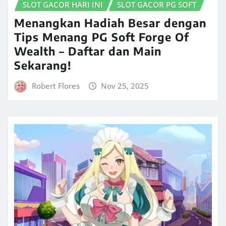
SLOT GACOR HARI INI
SLOT GACOR PG SOFT
Menangkan Hadiah Besar dengan
Tips Menang PG Soft Forge Of
Wealth – Daftar dan Main
Sekarang!
Robert Flores
Nov 25, 2025