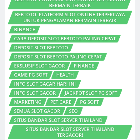
BERMAIN TERBAIK
BEBTOTO: PLATFORM SLOT ONLINE TERPERCAYA
UNTUK PENGALAMAN BERMAIN TERBAIK
BINANCE
CARA DEPOSIT SLOT BEBTOTO PALING CEPAT
DEPOSIT SLOT BEBTOTO
DEPOSIT SLOT BEBTOTO PALING CEPAT
EKSLUSIF SLOT GACOR
FINANCE
GAME PG SOFT
HEALTH
INFO SLOT GACAR HARI INI
INFO SLOT GACOR
JACKPOT SLOT PG SOFT
MARKETING
PET CARE
PG SOFT
SEMUA SLOT GACOR
SEO
SITUS BANDAR SLOT SERVER THAILAND
SITUS BANDAR SLOT SERVER THAILAND
TERGACOR!