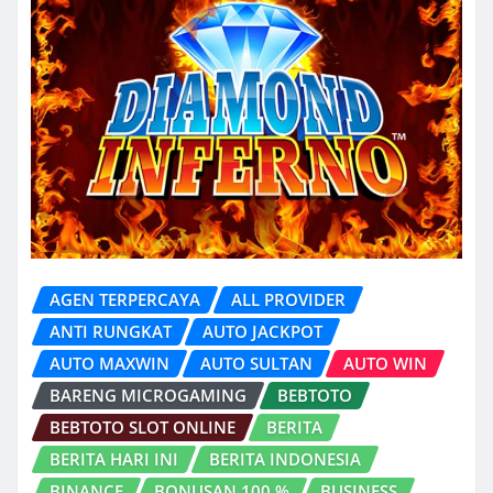
AGEN TERPERCAYA
ALL PROVIDER
ANTI RUNGKAT
AUTO JACKPOT
AUTO MAXWIN
AUTO SULTAN
AUTO WIN
BARENG MICROGAMING
BEBTOTO
BEBTOTO SLOT ONLINE
BERITA
BERITA HARI INI
BERITA INDONESIA
BINANCE
BONUSAN 100 %
BUSINESS