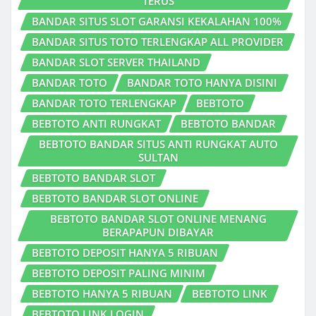
TERUS
BANDAR SITUS SLOT GARANSI KEKALAHAN 100%
BANDAR SITUS TOTO TERLENGKAP ALL PROVIDER
BANDAR SLOT SERVER THAILAND
BANDAR TOTO
BANDAR TOTO HANYA DISINI
BANDAR TOTO TERLENGKAP
BEBTOTO
BEBTOTO ANTI RUNGKAT
BEBTOTO BANDAR
BEBTOTO BANDAR SITUS ANTI RUNGKAT AUTO
SULTAN
BEBTOTO BANDAR SLOT
BEBTOTO BANDAR SLOT ONLINE
BEBTOTO BANDAR SLOT ONLINE MENANG
BERAPAPUN DIBAYAR
BEBTOTO DEPOSIT HANYA 5 RIBUAN
BEBTOTO DEPOSIT PALING MINIM
BEBTOTO HANYA 5 RIBUAN
BEBTOTO LINK
BEBTOTO LINK LOGIN