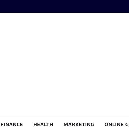
FINANCE
HEALTH
MARKETING
ONLINE 