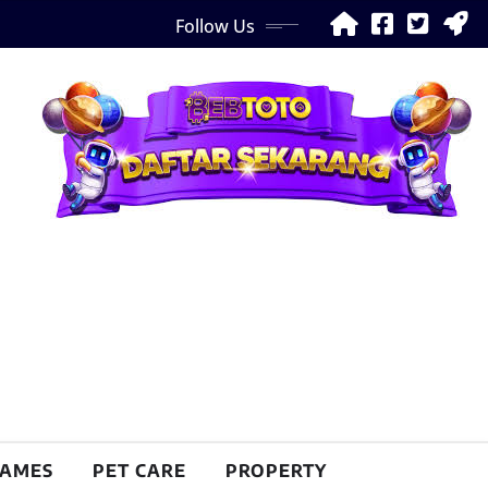
Follow Us
GAMES
PET CARE
PROPERTY