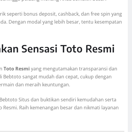
ik seperti bonus deposit, cashback, dan free spin yang
a. Dengan modal yang lebih besar, tentu kesempatan
kan Sensasi Toto Resmi
an
Toto Resmi
yang mengutamakan transparansi dan
di Bebtoto sangat mudah dan cepat, cukup dengan
ermain dan meraih keuntungan.
 Bebtoto Situs dan buktikan sendiri kemudahan serta
o Resmi. Raih kemenangan besar dan nikmati layanan