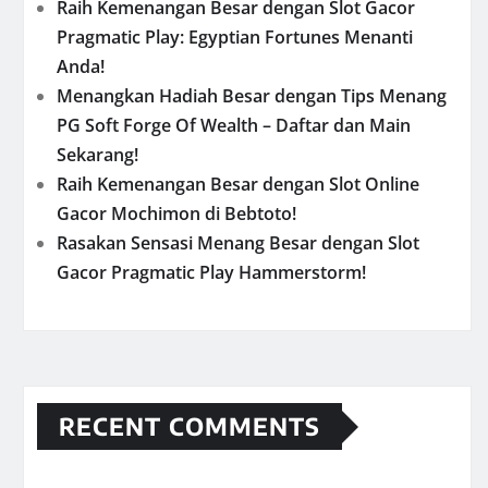
Raih Kemenangan Besar dengan Slot Gacor
Pragmatic Play: Egyptian Fortunes Menanti
Anda!
Menangkan Hadiah Besar dengan Tips Menang
PG Soft Forge Of Wealth – Daftar dan Main
Sekarang!
Raih Kemenangan Besar dengan Slot Online
Gacor Mochimon di Bebtoto!
Rasakan Sensasi Menang Besar dengan Slot
Gacor Pragmatic Play Hammerstorm!
RECENT COMMENTS