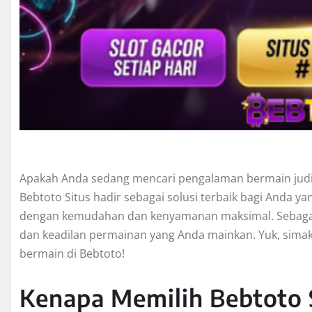
Apakah Anda sedang mencari pengalaman bermain judi
Bebtoto Situs hadir sebagai solusi terbaik bagi Anda 
dengan kemudahan dan kenyamanan maksimal. Sebag
dan keadilan permainan yang Anda mainkan. Yuk, sima
bermain di Bebtoto!
Kenapa Memilih Bebtoto 