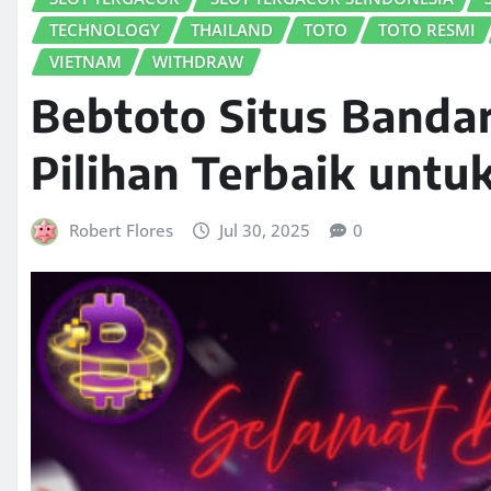
TECHNOLOGY
THAILAND
TOTO
TOTO RESMI
VIETNAM
WITHDRAW
Bebtoto Situs Bandar
Pilihan Terbaik untu
Robert Flores
Jul 30, 2025
0