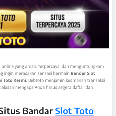
 online yang aman, terpercaya, dan menguntungkan?
yang ingin merasakan sensasi bermain
Bandar Slot
ai
Toto Resmi
, Bebtoto menjamin keamanan transaksi
k alasan mengapa Anda harus segera daftar dan
Situs Bandar
Slot Toto