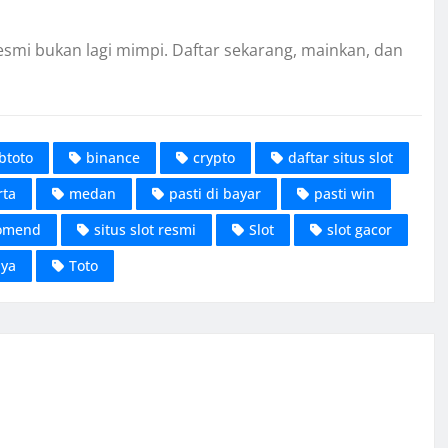
smi bukan lagi mimpi. Daftar sekarang, mainkan, dan
btoto
binance
crypto
daftar situs slot
rta
medan
pasti di bayar
pasti win
komend
situs slot resmi
Slot
slot gacor
aya
Toto