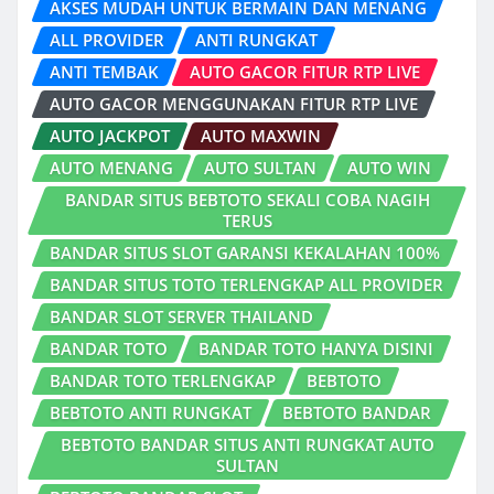
AKSES MUDAH UNTUK BERMAIN DAN MENANG
ALL PROVIDER
ANTI RUNGKAT
ANTI TEMBAK
AUTO GACOR FITUR RTP LIVE
AUTO GACOR MENGGUNAKAN FITUR RTP LIVE
AUTO JACKPOT
AUTO MAXWIN
AUTO MENANG
AUTO SULTAN
AUTO WIN
BANDAR SITUS BEBTOTO SEKALI COBA NAGIH
TERUS
BANDAR SITUS SLOT GARANSI KEKALAHAN 100%
BANDAR SITUS TOTO TERLENGKAP ALL PROVIDER
BANDAR SLOT SERVER THAILAND
BANDAR TOTO
BANDAR TOTO HANYA DISINI
BANDAR TOTO TERLENGKAP
BEBTOTO
BEBTOTO ANTI RUNGKAT
BEBTOTO BANDAR
BEBTOTO BANDAR SITUS ANTI RUNGKAT AUTO
SULTAN