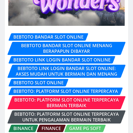
BEBTOTO BANDAR SLOT ONLINE
BEBTOTO BANDAR SLOT ONLINE MENANG
BERAPAPUN DIBAYAR
BEBTOTO LINK LOGIN BANDAR SLOT ONLINE
BEBTOTO LINK LOGIN BANDAR SLOT ONLINE:
AKSES MUDAH UNTUK BERMAIN DAN MENANG
BEBTOTO SLOT ONLINE
BEBTOTO: PLATFORM SLOT ONLINE TERPERCAYA
BEBTOTO: PLATFORM SLOT ONLINE TERPERCAYA
BERMAIN TERBAIK
BEBTOTO: PLATFORM SLOT ONLINE TERPERCAYA
UNTUK PENGALAMAN BERMAIN TERBAIK
BINANCE
FINANCE
GAME PG SOFT