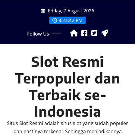
Skip
Friday, 7 August 2026
to
content
8:23:44 PM
Follow Us
Slot Resmi
Terpopuler dan
Terbaik se-
Indonesia
Situs Slot Resmi adalah situs slot yang sudah populer
dan pastinya terkenal. Sehingga menjadikannya