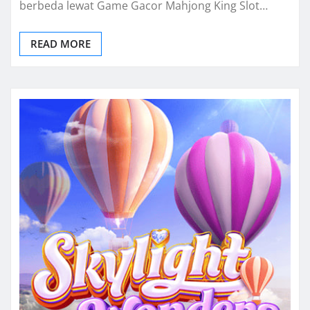
berbeda lewat Game Gacor Mahjong King Slot…
READ MORE