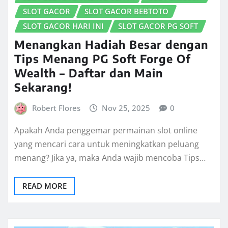
SLOT GACOR
SLOT GACOR BEBTOTO
SLOT GACOR HARI INI
SLOT GACOR PG SOFT
Menangkan Hadiah Besar dengan
Tips Menang PG Soft Forge Of
Wealth – Daftar dan Main
Sekarang!
Robert Flores
Nov 25, 2025
0
Apakah Anda penggemar permainan slot online
yang mencari cara untuk meningkatkan peluang
menang? Jika ya, maka Anda wajib mencoba Tips…
READ MORE