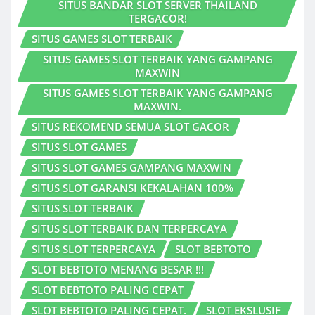
SITUS BANDAR SLOT SERVER THAILAND
TERGACOR!
SITUS GAMES SLOT TERBAIK
SITUS GAMES SLOT TERBAIK YANG GAMPANG
MAXWIN
SITUS GAMES SLOT TERBAIK YANG GAMPANG
MAXWIN.
SITUS REKOMEND SEMUA SLOT GACOR
SITUS SLOT GAMES
SITUS SLOT GAMES GAMPANG MAXWIN
SITUS SLOT GARANSI KEKALAHAN 100%
SITUS SLOT TERBAIK
SITUS SLOT TERBAIK DAN TERPERCAYA
SITUS SLOT TERPERCAYA
SLOT BEBTOTO
SLOT BEBTOTO MENANG BESAR !!!
SLOT BEBTOTO PALING CEPAT
SLOT BEBTOTO PALING CEPAT.
SLOT EKSLUSIF