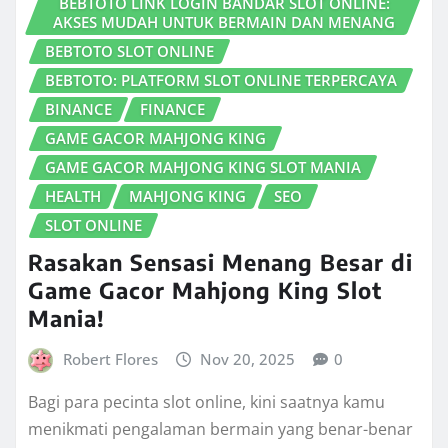
BEBTOTO LINK LOGIN BANDAR SLOT ONLINE:
AKSES MUDAH UNTUK BERMAIN DAN MENANG
BEBTOTO SLOT ONLINE
BEBTOTO: PLATFORM SLOT ONLINE TERPERCAYA
BINANCE
FINANCE
GAME GACOR MAHJONG KING
GAME GACOR MAHJONG KING SLOT MANIA
HEALTH
MAHJONG KING
SEO
SLOT ONLINE
Rasakan Sensasi Menang Besar di
Game Gacor Mahjong King Slot
Mania!
Robert Flores
Nov 20, 2025
0
Bagi para pecinta slot online, kini saatnya kamu
menikmati pengalaman bermain yang benar-benar