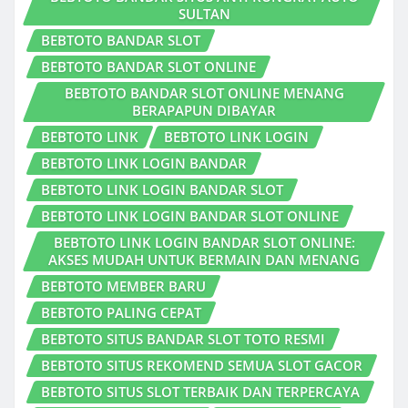
SULTAN
BEBTOTO BANDAR SLOT
BEBTOTO BANDAR SLOT ONLINE
BEBTOTO BANDAR SLOT ONLINE MENANG
BERAPAPUN DIBAYAR
BEBTOTO LINK
BEBTOTO LINK LOGIN
BEBTOTO LINK LOGIN BANDAR
BEBTOTO LINK LOGIN BANDAR SLOT
BEBTOTO LINK LOGIN BANDAR SLOT ONLINE
BEBTOTO LINK LOGIN BANDAR SLOT ONLINE:
AKSES MUDAH UNTUK BERMAIN DAN MENANG
BEBTOTO MEMBER BARU
BEBTOTO PALING CEPAT
BEBTOTO SITUS BANDAR SLOT TOTO RESMI
BEBTOTO SITUS REKOMEND SEMUA SLOT GACOR
BEBTOTO SITUS SLOT TERBAIK DAN TERPERCAYA