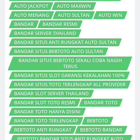
AUTO JACKPOT
AUTO MAXWIN
AUTO MENANG
AUTO SULTAN
AUTO WIN
BANDAR
BANDAR RESMI
BANDAR SERVER THAILAND
BANDAR SITUS ANTI RUNGKAT AUTO SULTAN
BANDAR SITUS BEBTOTO AUTO SULTAN
BANDAR SITUS BEBTOTO SEKALI COBA NAGIH
TERUS
BANDAR SITUS SLOT GARANSI KEKALAHAN 100%
BANDAR SITUS TOTO TERLENGKAP ALL PROVIDER
BANDAR SLOT SERVER THAILAND
BANDAR SLOT TOTO RESMI
BANDAR TOTO
BANDAR TOTO HANYA DISINI
BANDAR TOTO TERLENGKAP
BEBTOTO
BEBTOTO ANTI RUNGKAT
BEBTOTO BANDAR
BEBTOTO BANDAR SITUS ANTI RUNGKAT AUTO