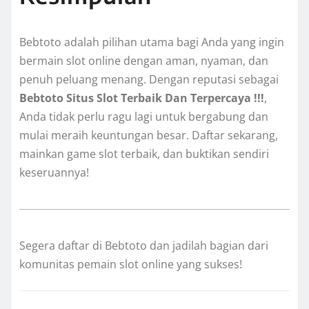
Bebtoto adalah pilihan utama bagi Anda yang ingin
bermain slot online dengan aman, nyaman, dan
penuh peluang menang. Dengan reputasi sebagai
Bebtoto Situs Slot Terbaik Dan Terpercaya !!!
,
Anda tidak perlu ragu lagi untuk bergabung dan
mulai meraih keuntungan besar. Daftar sekarang,
mainkan game slot terbaik, dan buktikan sendiri
keseruannya!
Segera daftar di Bebtoto dan jadilah bagian dari
komunitas pemain slot online yang sukses!