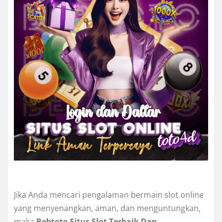
Jika Anda mencari pengalaman bermain slot online
yang menyenangkan, aman, dan menguntungkan,
maka
Bebtoto Situs Slot Terbaik Dan