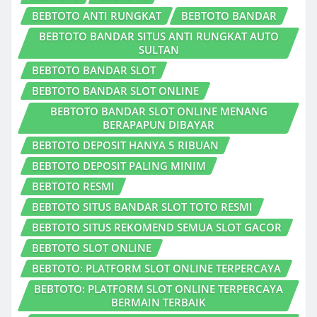
BEBTOTO ANTI RUNGKAT
BEBTOTO BANDAR
BEBTOTO BANDAR SITUS ANTI RUNGKAT AUTO
SULTAN
BEBTOTO BANDAR SLOT
BEBTOTO BANDAR SLOT ONLINE
BEBTOTO BANDAR SLOT ONLINE MENANG
BERAPAPUN DIBAYAR
BEBTOTO DEPOSIT HANYA 5 RIBUAN
BEBTOTO DEPOSIT PALING MINIM
BEBTOTO RESMI
BEBTOTO SITUS BANDAR SLOT TOTO RESMI
BEBTOTO SITUS REKOMEND SEMUA SLOT GACOR
BEBTOTO SLOT ONLINE
BEBTOTO: PLATFORM SLOT ONLINE TERPERCAYA
BEBTOTO: PLATFORM SLOT ONLINE TERPERCAYA
BERMAIN TERBAIK