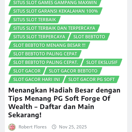
SITUS SLOT GAMES GAMPANG MAXWIN
SITUS SLOT GARANSI KEKALAHAN 100%
SITUS SLOT TERBAIK
SITUS SLOT TERBAIK DAN TERPERCAYA
SITUS SLOT TERPERCAYA
SLOT BEBTOTO
SLOT BEBTOTO MENANG BESAR !!!
SLOT BEBTOTO PALING CEPAT
SLOT BEBTOTO PALING CEPAT.
SLOT EKSLUSIF
SLOT GACOR
SLOT GACOR BEBTOTO
SLOT GACOR HARI INI
SLOT GACOR PG SOFT
Menangkan Hadiah Besar dengan
Tips Menang PG Soft Forge Of
Wealth – Daftar dan Main
Sekarang!
Robert Flores
Nov 25, 2025