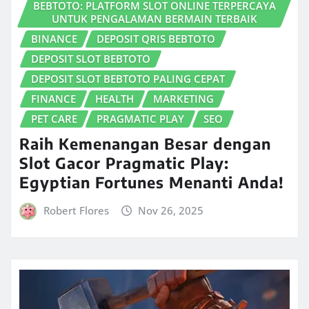
BEBTOTO: PLATFORM SLOT ONLINE TERPERCAYA
UNTUK PENGALAMAN BERMAIN TERBAIK
BINANCE
DEPOSIT QRIS BEBTOTO
DEPOSIT SLOT BEBTOTO
DEPOSIT SLOT BEBTOTO PALING CEPAT
FINANCE
HEALTH
MARKETING
PET CARE
PRAGMATIC PLAY
SEO
Raih Kemenangan Besar dengan
Slot Gacor Pragmatic Play:
Egyptian Fortunes Menanti Anda!
Robert Flores
Nov 26, 2025