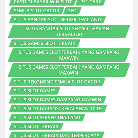
PASTI DI BAYAR WIN SLOT
PET CARE
SEMUA SLOT GACOR
SEO
SITUS BANDAR SLOT SERVER THAILAND
SITUS BANDAR SLOT SERVER THAILAND
TERGACOR!
SITUS GAMES SLOT TERBAIK
SITUS GAMES SLOT TERBAIK YANG GAMPANG
MAXWIN
SITUS GAMES SLOT TERBAIK YANG GAMPANG
MAXWIN.
SITUS REKOMEND SEMUA SLOT GACOR
SITUS SLOT GAMES
SITUS SLOT GAMES GAMPANG MAXWIN
SITUS SLOT GARANSI KEKALAHAN 100%
SITUS SLOT SERVER THAILAND
SITUS SLOT TERBAIK
SITUS SLOT TERBAIK DAN TERPERCAYA