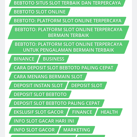
BEBTOTO SITUS SLOT TERBAIK DAN TERPERCAYA
BEBTOTO SLOT ONLINE
BEBTOTO: PLATFORM SLOT ONLINE TERPERCAYA
BEBTOTO: PLATFORM SLOT ONLINE TERPERCAYA
BERMAIN TERBAIK
BEBTOTO: PLATFORM SLOT ONLINE TERPERCAYA
UNTUK PENGALAMAN BERMAIN TERBAIK
BINANCE
BUSINESS
CARA DEPOSIT SLOT BEBTOTO PALING CEPAT
CARA MENANG BERMAIN SLOT
DEPOSIT INSTAN SLOT
DEPOSIT SLOT
DEPOSIT SLOT BEBTOTO
DEPOSIT SLOT BEBTOTO PALING CEPAT
EKSLUSIF SLOT GACOR
FINANCE
HEALTH
INFO SLOT GACAR HARI INI
INFO SLOT GACOR
MARKETING