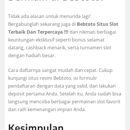
Tidak ada alasan untuk menunda lagi!
Bergabunglah sekarang juga di
Bebtoto Situs Slot
Terbaik Dan Terpercaya !!!
dan nikmati berbagai
keuntungan eksklusif seperti bonus selamat
datang, cashback menarik, serta turnamen slot
dengan hadiah besar.
Cara daftarnya sangat mudah dan cepat. Cukup
kunjungi situs resmi Bebtoto, isi formulir
pendaftaran dengan data yang valid, dan lakukan
deposit pertama Anda. Setelah itu, Anda sudah bisa
langsung mencoba berbagai permainan slot favorit
dan raih kemenangan impian Anda.
Kesimpulan