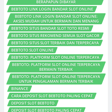
BERAPAPUN DIBAYAR
BEBTOTO LINK LOGIN BANDAR SLOT ONLINE
BEBTOTO LINK LOGIN BANDAR SLOT ONLINE:
AKSES MUDAH UNTUK BERMAIN DAN MENANG
BEBTOTO SITUS BANDAR SLOT TOTO RESMI
BEBTOTO SITUS REKOMEND SEMUA SLOT GACOR
BEBTOTO SITUS SLOT TERBAIK DAN TERPERCAYA
BEBTOTO SLOT ONLINE
BEBTOTO: PLATFORM SLOT ONLINE TERPERCAYA
BEBTOTO: PLATFORM SLOT ONLINE TERPERCAYA
BERMAIN TERBAIK
BEBTOTO: PLATFORM SLOT ONLINE TERPERCAYA
UNTUK PENGALAMAN BERMAIN TERBAIK
BINANCE
CARA DEPOSIT SLOT BEBTOTO PALING CEPAT
DEPOSIT SLOT BEBTOTO
DEPOSIT SLOT BEBTOTO PALING CEPAT