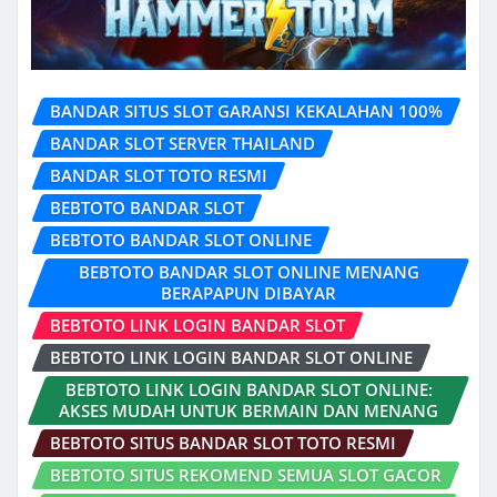
BANDAR SITUS SLOT GARANSI KEKALAHAN 100%
BANDAR SLOT SERVER THAILAND
BANDAR SLOT TOTO RESMI
BEBTOTO BANDAR SLOT
BEBTOTO BANDAR SLOT ONLINE
BEBTOTO BANDAR SLOT ONLINE MENANG
BERAPAPUN DIBAYAR
BEBTOTO LINK LOGIN BANDAR SLOT
BEBTOTO LINK LOGIN BANDAR SLOT ONLINE
BEBTOTO LINK LOGIN BANDAR SLOT ONLINE:
AKSES MUDAH UNTUK BERMAIN DAN MENANG
BEBTOTO SITUS BANDAR SLOT TOTO RESMI
BEBTOTO SITUS REKOMEND SEMUA SLOT GACOR