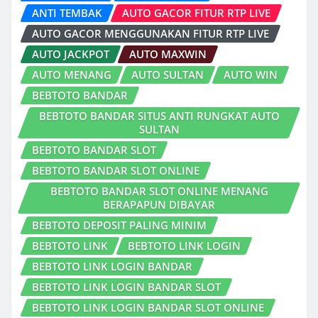
ANTI TEMBAK
AUTO GACOR FITUR RTP LIVE
AUTO GACOR MENGGUNAKAN FITUR RTP LIVE
AUTO JACKPOT
AUTO MAXWIN
AUTO MENANG
AUTO SULTAN
AUTO WIN
BEBTOTO BANDAR
BEBTOTO BANDAR SITUS ANTI RUNGKAT AUTO
SULTAN
BEBTOTO BANDAR SLOT
BEBTOTO BANDAR SLOT ONLINE
BEBTOTO BANDAR SLOT ONLINE MENANG
BERAPAPUN DIBAYAR
BEBTOTO DEPOSIT PALING MINIM
BEBTOTO LINK
BEBTOTO LINK LOGIN
BEBTOTO LINK LOGIN BANDAR
BEBTOTO LINK LOGIN BANDAR SLOT
BEBTOTO LINK LOGIN BANDAR SLOT ONLINE