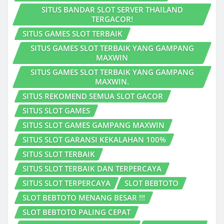
SITUS BANDAR SLOT SERVER THAILAND
TERGACOR!
SITUS GAMES SLOT TERBAIK
SITUS GAMES SLOT TERBAIK YANG GAMPANG
MAXWIN
SITUS GAMES SLOT TERBAIK YANG GAMPANG
MAXWIN.
SITUS REKOMEND SEMUA SLOT GACOR
SITUS SLOT GAMES
SITUS SLOT GAMES GAMPANG MAXWIN
SITUS SLOT GARANSI KEKALAHAN 100%
SITUS SLOT TERBAIK
SITUS SLOT TERBAIK DAN TERPERCAYA
SITUS SLOT TERPERCAYA
SLOT BEBTOTO
SLOT BEBTOTO MENANG BESAR !!!
SLOT BEBTOTO PALING CEPAT