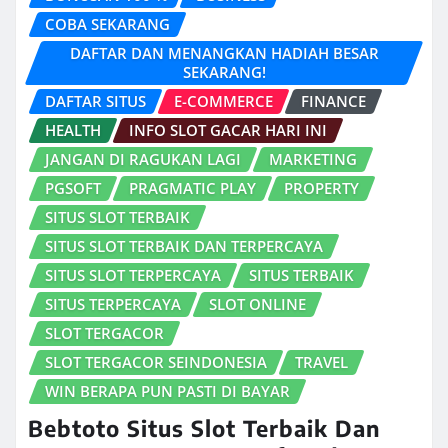
COBA SEKARANG
DAFTAR DAN MENANGKAN HADIAH BESAR
SEKARANG!
DAFTAR SITUS
E-COMMERCE
FINANCE
HEALTH
INFO SLOT GACAR HARI INI
JANGAN DI RAGUKAN LAGI
MARKETING
PGSOFT
PRAGMATIC PLAY
PROPERTY
SITUS SLOT TERBAIK
SITUS SLOT TERBAIK DAN TERPERCAYA
SITUS SLOT TERPERCAYA
SITUS TERBAIK
SITUS TERPERCAYA
SLOT ONLINE
SLOT TERGACOR
SLOT TERGACOR SEINDONESIA
TRAVEL
WIN BERAPA PUN PASTI DI BAYAR
Bebtoto Situs Slot Terbaik Dan