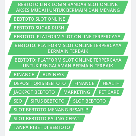
BEBTOTO LINK LOGIN BANDAR SLOT ONLINE:
AKSES MUDAH UNTUK BERMAIN DAN MENANG
BEBTOTO SLOT ONLINE
BEBTOTO SUGAR RUSH
BEBTOTO: PLATFORM SLOT ONLINE TERPERCAYA
BEBTOTO: PLATFORM SLOT ONLINE TERPERCAYA
BERMAIN TERBAIK
BEBTOTO: PLATFORM SLOT ONLINE TERPERCAYA
UNTUK PENGALAMAN BERMAIN TERBAIK
BINANCE
BUSINESS
DEPOSIT QRIS BEBTOTO
FINANCE
HEALTH
JACKPOT BEBTOTO
MARKETING
PET CARE
SEO
SITUS BEBTOTO
SLOT BEBTOTO
SLOT BEBTOTO MENANG BESAR !!!
SLOT BEBTOTO PALING CEPAT.
TANPA RIBET DI BEBTOTO