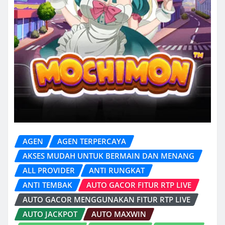
AGEN
AGEN TERPERCAYA
AKSES MUDAH UNTUK BERMAIN DAN MENANG
ALL PROVIDER
ANTI RUNGKAT
ANTI TEMBAK
AUTO GACOR FITUR RTP LIVE
AUTO GACOR MENGGUNAKAN FITUR RTP LIVE
AUTO JACKPOT
AUTO MAXWIN