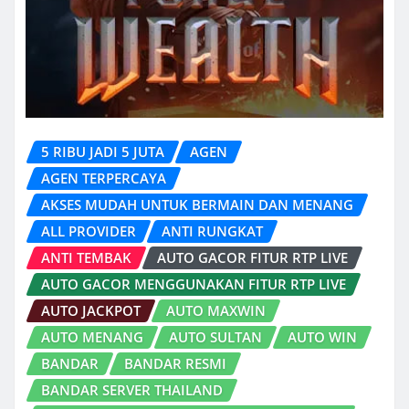
5 RIBU JADI 5 JUTA
AGEN
AGEN TERPERCAYA
AKSES MUDAH UNTUK BERMAIN DAN MENANG
ALL PROVIDER
ANTI RUNGKAT
ANTI TEMBAK
AUTO GACOR FITUR RTP LIVE
AUTO GACOR MENGGUNAKAN FITUR RTP LIVE
AUTO JACKPOT
AUTO MAXWIN
AUTO MENANG
AUTO SULTAN
AUTO WIN
BANDAR
BANDAR RESMI
BANDAR SERVER THAILAND