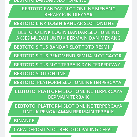
BEBTOTO BANDAR SLOT ONLINE MENANG
BERAPAPUN DIBAYAR
BEBTOTO LINK LOGIN BANDAR SLOT ONLINE
BEBTOTO LINK LOGIN BANDAR SLOT ONLINE:
AKSES MUDAH UNTUK BERMAIN DAN MENANG
BEBTOTO SITUS BANDAR SLOT TOTO RESMI
BEBTOTO SITUS REKOMEND SEMUA SLOT GACOR
BEBTOTO SITUS SLOT TERBAIK DAN TERPERCAYA
BEBTOTO SLOT ONLINE
BEBTOTO: PLATFORM SLOT ONLINE TERPERCAYA
BEBTOTO: PLATFORM SLOT ONLINE TERPERCAYA
BERMAIN TERBAIK
BEBTOTO: PLATFORM SLOT ONLINE TERPERCAYA
UNTUK PENGALAMAN BERMAIN TERBAIK
BINANCE
CARA DEPOSIT SLOT BEBTOTO PALING CEPAT