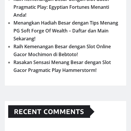
Pragmatic Play: Egyptian Fortunes Menanti
Anda!
Menangkan Hadiah Besar dengan Tips Menang
PG Soft Forge Of Wealth – Daftar dan Main
Sekarang!
Raih Kemenangan Besar dengan Slot Online
Gacor Mochimon di Bebtoto!
Rasakan Sensasi Menang Besar dengan Slot
Gacor Pragmatic Play Hammerstorm!
RECENT COMMENTS