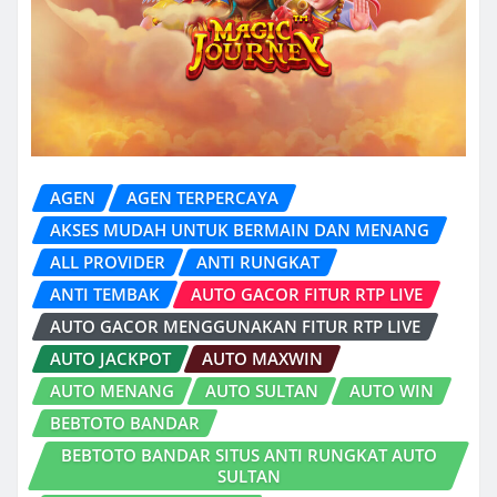
AGEN
AGEN TERPERCAYA
AKSES MUDAH UNTUK BERMAIN DAN MENANG
ALL PROVIDER
ANTI RUNGKAT
ANTI TEMBAK
AUTO GACOR FITUR RTP LIVE
AUTO GACOR MENGGUNAKAN FITUR RTP LIVE
AUTO JACKPOT
AUTO MAXWIN
AUTO MENANG
AUTO SULTAN
AUTO WIN
BEBTOTO BANDAR
BEBTOTO BANDAR SITUS ANTI RUNGKAT AUTO
SULTAN