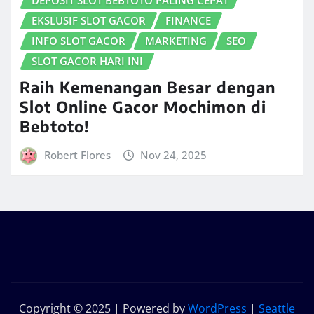
EKSLUSIF SLOT GACOR
FINANCE
INFO SLOT GACOR
MARKETING
SEO
SLOT GACOR HARI INI
Raih Kemenangan Besar dengan
Slot Online Gacor Mochimon di
Bebtoto!
Robert Flores
Nov 24, 2025
Copyright © 2025 | Powered by
WordPress
|
Seattle