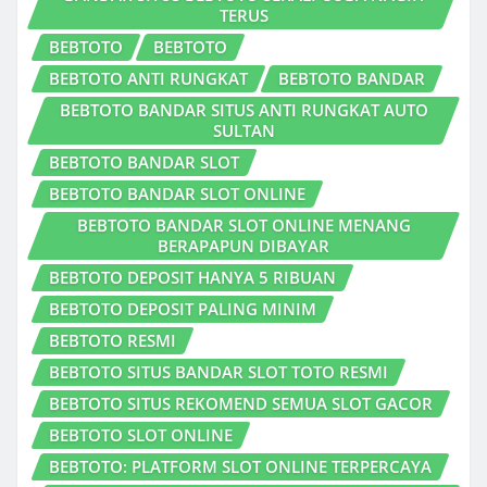
TERUS
BEBTOTO
BEBTOTO
BEBTOTO ANTI RUNGKAT
BEBTOTO BANDAR
BEBTOTO BANDAR SITUS ANTI RUNGKAT AUTO
SULTAN
BEBTOTO BANDAR SLOT
BEBTOTO BANDAR SLOT ONLINE
BEBTOTO BANDAR SLOT ONLINE MENANG
BERAPAPUN DIBAYAR
BEBTOTO DEPOSIT HANYA 5 RIBUAN
BEBTOTO DEPOSIT PALING MINIM
BEBTOTO RESMI
BEBTOTO SITUS BANDAR SLOT TOTO RESMI
BEBTOTO SITUS REKOMEND SEMUA SLOT GACOR
BEBTOTO SLOT ONLINE
BEBTOTO: PLATFORM SLOT ONLINE TERPERCAYA