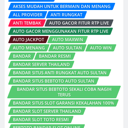
AKSES MUDAH UNTUK BERMAIN DAN MENANG
ALL PROVIDER
ANTI RUNGKAT
ANTI TEMBAK
AUTO GACOR FITUR RTP LIVE
AUTO GACOR MENGGUNAKAN FITUR RTP LIVE
AUTO JACKPOT
AUTO MAXWIN
AUTO MENANG
AUTO SULTAN
AUTO WIN
BANDAR
BANDAR RESMI
BANDAR SERVER THAILAND
BANDAR SITUS ANTI RUNGKAT AUTO SULTAN
BANDAR SITUS BEBTOTO AUTO SULTAN
BANDAR SITUS BEBTOTO SEKALI COBA NAGIH
TERUS
BANDAR SITUS SLOT GARANSI KEKALAHAN 100%
BANDAR SLOT SERVER THAILAND
BANDAR SLOT TOTO RESMI
BEBTOTO BANDAR SLOT ONLINE