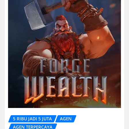
5 RIBU JADI 5 JUTA
AGEN
AGEN TERPERCAYA