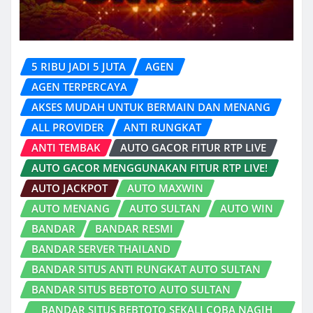
5 RIBU JADI 5 JUTA
AGEN
AGEN TERPERCAYA
AKSES MUDAH UNTUK BERMAIN DAN MENANG
ALL PROVIDER
ANTI RUNGKAT
ANTI TEMBAK
AUTO GACOR FITUR RTP LIVE
AUTO GACOR MENGGUNAKAN FITUR RTP LIVE!
AUTO JACKPOT
AUTO MAXWIN
AUTO MENANG
AUTO SULTAN
AUTO WIN
BANDAR
BANDAR RESMI
BANDAR SERVER THAILAND
BANDAR SITUS ANTI RUNGKAT AUTO SULTAN
BANDAR SITUS BEBTOTO AUTO SULTAN
BANDAR SITUS BEBTOTO SEKALI COBA NAGIH