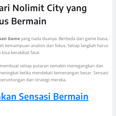
ri Nolimit City yang
us Bermain
uan Game
yang tiada duanya. Berbeda dari game biasa,
h kemampuan analisis dan fokus. Setiap langkah harus
isa berakibat fatal.
akan membuat setiap putaran semakin menegangkan dan
eningkat ketika mendekati kemenangan besar. Sensasi
beruntungan dan strategi mereka.
kan Sensasi Bermain