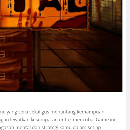
me yang seru sekaligus menantang kemampuan
ngan lewatkan kesempatan untuk mencoba! Game ini
ngasah mental dan strategi kamu dalam setiap