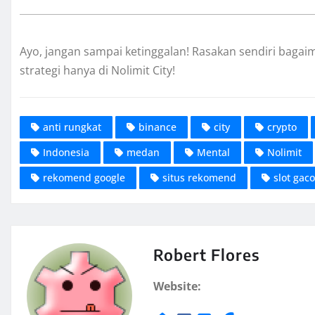
Ayo, jangan sampai ketinggalan! Rasakan sendiri bag
strategi hanya di Nolimit City!
anti rungkat
binance
city
crypto
Indonesia
medan
Mental
Nolimit
rekomend google
situs rekomend
slot gaco
Robert Flores
Website: