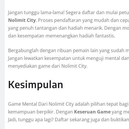
Jangan tunggu lama-lama! Segera daftar dan mulai pe
Nolimit City
. Proses pendaftaran yang mudah dan ce
yang penuh tantangan dan hadiah menarik. Dengan mo
dan kesempatan memenangkan hadiah fantastis.
Bergabunglah dengan ribuan pemain lain yang sudah m
Jangan lewatkan kesempatan untuk menguji mental dan
menyediakan game dari Nolimit City.
Kesimpulan
Game Mental Dari Nolimit City adalah pilihan tepat ba
kemampuan berpikir. Dengan
Keseruan Game
yang mem
Jadi, tunggu apa lagi? Daftar sekarang juga dan bukt