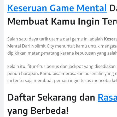
Keseruan Game Mental
Da
Membuat Kamu Ingin Ter
Salah satu daya tarik utama dari game ini adalah
Keser
Mental Dari Nolimit City menuntut kamu untuk mengasa
dipikirkan matang-matang karena keputusan yang salah b
Selain itu, fitur-fitur bonus dan jackpot yang disedi
penuh harapan. Kamu bisa merasakan adrenalin yang m
ini tentu saja membuat pemain ingin terus mencoba ke
Daftar Sekarang dan
Rasa
yang Berbeda!