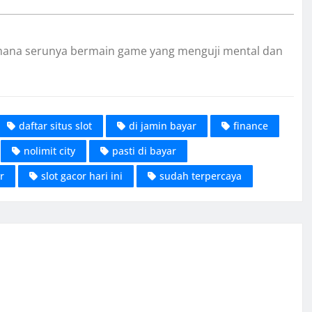
aimana serunya bermain game yang menguji mental dan
daftar situs slot
di jamin bayar
finance
nolimit city
pasti di bayar
r
slot gacor hari ini
sudah terpercaya