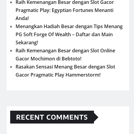
Raih Kemenangan Besar dengan Slot Gacor
Pragmatic Play: Egyptian Fortunes Menanti
Anda!
Menangkan Hadiah Besar dengan Tips Menang
PG Soft Forge Of Wealth – Daftar dan Main
Sekarang!
Raih Kemenangan Besar dengan Slot Online
Gacor Mochimon di Bebtoto!
Rasakan Sensasi Menang Besar dengan Slot
Gacor Pragmatic Play Hammerstorm!
RECENT COMMENTS