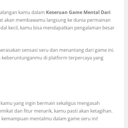
tualangan kamu dalam
Keseruan Game Mental Dari
pat akan membawamu langsung ke dunia permainan
dal kecil, kamu bisa mendapatkan pengalaman besar
erasakan sensasi seru dan menantang dari game ini.
 keberuntunganmu di platform terpercaya yang
gi kamu yang ingin bermain sekaligus mengasah
ikat dan fitur menarik, kamu pasti akan ketagihan.
ikan kemampuan mentalmu dalam game seru ini!