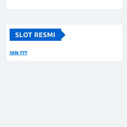
SLOT RESMI
IDN 777