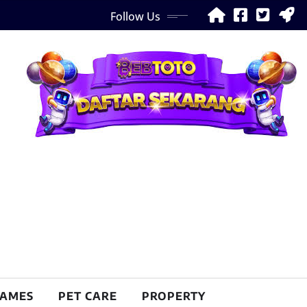
Follow Us
GAMES
PET CARE
PROPERTY