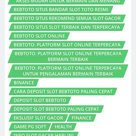
AKSES MUDAH UNTUK BERMAIN DAN MENANG
BEBTOTO SITUS BANDAR SLOT TOTO RESMI
BEBTOTO SITUS REKOMEND SEMUA SLOT GACOR
BEBTOTO SITUS SLOT TERBAIK DAN TERPERCAYA
BEBTOTO SLOT ONLINE
BEBTOTO: PLATFORM SLOT ONLINE TERPERCAYA
BEBTOTO: PLATFORM SLOT ONLINE TERPERCAYA
BERMAIN TERBAIK
BEBTOTO: PLATFORM SLOT ONLINE TERPERCAYA
UNTUK PENGALAMAN BERMAIN TERBAIK
BINANCE
CARA DEPOSIT SLOT BEBTOTO PALING CEPAT
DEPOSIT SLOT BEBTOTO
DEPOSIT SLOT BEBTOTO PALING CEPAT
EKSLUSIF SLOT GACOR
FINANCE
GAME PG SOFT
HEALTH
INFO SLOT GACAR HARI INI