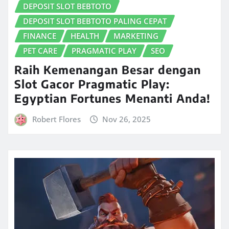
DEPOSIT SLOT BEBTOTO
DEPOSIT SLOT BEBTOTO PALING CEPAT
FINANCE
HEALTH
MARKETING
PET CARE
PRAGMATIC PLAY
SEO
Raih Kemenangan Besar dengan
Slot Gacor Pragmatic Play:
Egyptian Fortunes Menanti Anda!
Robert Flores
Nov 26, 2025