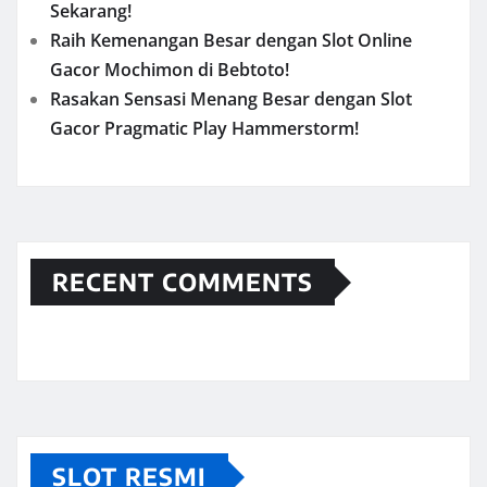
Sekarang!
Raih Kemenangan Besar dengan Slot Online
Gacor Mochimon di Bebtoto!
Rasakan Sensasi Menang Besar dengan Slot
Gacor Pragmatic Play Hammerstorm!
RECENT COMMENTS
SLOT RESMI