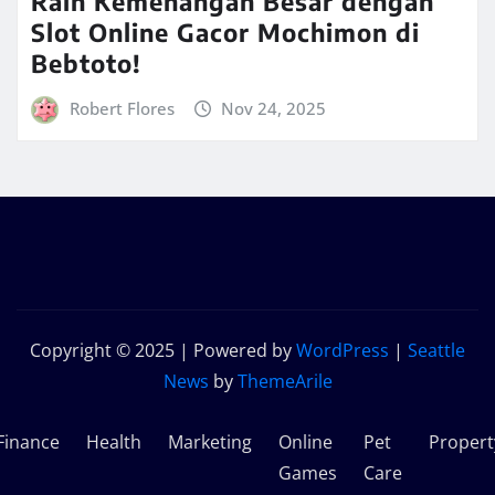
Raih Kemenangan Besar dengan
Slot Online Gacor Mochimon di
Bebtoto!
Robert Flores
Nov 24, 2025
Copyright © 2025 | Powered by
WordPress
|
Seattle
News
by
ThemeArile
Finance
Health
Marketing
Online
Pet
Propert
Games
Care