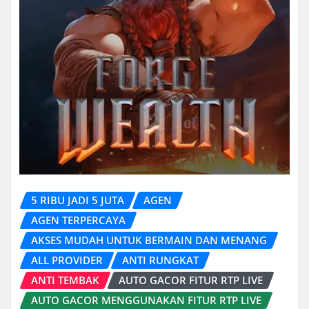
5 RIBU JADI 5 JUTA
AGEN
AGEN TERPERCAYA
AKSES MUDAH UNTUK BERMAIN DAN MENANG
ALL PROVIDER
ANTI RUNGKAT
ANTI TEMBAK
AUTO GACOR FITUR RTP LIVE
AUTO GACOR MENGGUNAKAN FITUR RTP LIVE