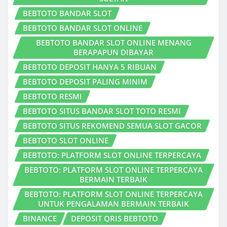
BEBTOTO BANDAR SLOT
BEBTOTO BANDAR SLOT ONLINE
BEBTOTO BANDAR SLOT ONLINE MENANG
BERAPAPUN DIBAYAR
BEBTOTO DEPOSIT HANYA 5 RIBUAN
BEBTOTO DEPOSIT PALING MINIM
BEBTOTO RESMI
BEBTOTO SITUS BANDAR SLOT TOTO RESMI
BEBTOTO SITUS REKOMEND SEMUA SLOT GACOR
BEBTOTO SLOT ONLINE
BEBTOTO: PLATFORM SLOT ONLINE TERPERCAYA
BEBTOTO: PLATFORM SLOT ONLINE TERPERCAYA
BERMAIN TERBAIK
BEBTOTO: PLATFORM SLOT ONLINE TERPERCAYA
UNTUK PENGALAMAN BERMAIN TERBAIK
BINANCE
DEPOSIT QRIS BEBTOTO