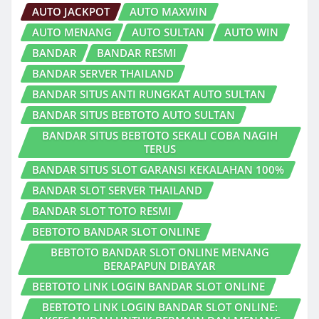
AUTO JACKPOT
AUTO MAXWIN
AUTO MENANG
AUTO SULTAN
AUTO WIN
BANDAR
BANDAR RESMI
BANDAR SERVER THAILAND
BANDAR SITUS ANTI RUNGKAT AUTO SULTAN
BANDAR SITUS BEBTOTO AUTO SULTAN
BANDAR SITUS BEBTOTO SEKALI COBA NAGIH
TERUS
BANDAR SITUS SLOT GARANSI KEKALAHAN 100%
BANDAR SLOT SERVER THAILAND
BANDAR SLOT TOTO RESMI
BEBTOTO BANDAR SLOT ONLINE
BEBTOTO BANDAR SLOT ONLINE MENANG
BERAPAPUN DIBAYAR
BEBTOTO LINK LOGIN BANDAR SLOT ONLINE
BEBTOTO LINK LOGIN BANDAR SLOT ONLINE: