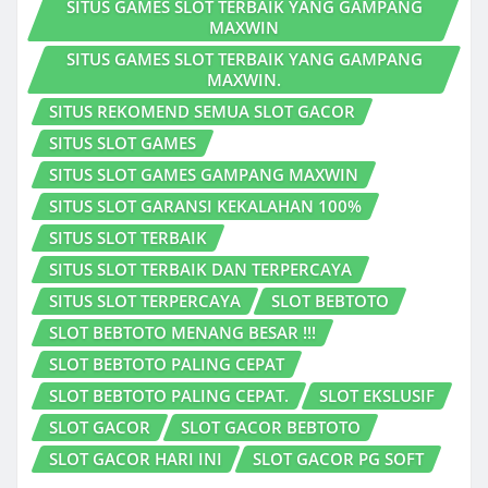
SITUS GAMES SLOT TERBAIK YANG GAMPANG
MAXWIN
SITUS GAMES SLOT TERBAIK YANG GAMPANG
MAXWIN.
SITUS REKOMEND SEMUA SLOT GACOR
SITUS SLOT GAMES
SITUS SLOT GAMES GAMPANG MAXWIN
SITUS SLOT GARANSI KEKALAHAN 100%
SITUS SLOT TERBAIK
SITUS SLOT TERBAIK DAN TERPERCAYA
SITUS SLOT TERPERCAYA
SLOT BEBTOTO
SLOT BEBTOTO MENANG BESAR !!!
SLOT BEBTOTO PALING CEPAT
SLOT BEBTOTO PALING CEPAT.
SLOT EKSLUSIF
SLOT GACOR
SLOT GACOR BEBTOTO
SLOT GACOR HARI INI
SLOT GACOR PG SOFT