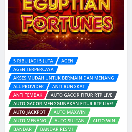
5 RIBU JADI 5 JUTA
AGEN
AGEN TERPERCAYA
AKSES MUDAH UNTUK BERMAIN DAN MENANG
ALL PROVIDER
ANTI RUNGKAT
ANTI TEMBAK
AUTO GACOR FITUR RTP LIVE
AUTO GACOR MENGGUNAKAN FITUR RTP LIVE!
AUTO JACKPOT
AUTO MAXWIN
AUTO MENANG
AUTO SULTAN
AUTO WIN
BANDAR
BANDAR RESMI