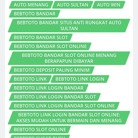
AUTO MENANG
AUTO SULTAN
AUTO WIN
BEBTOTO BANDAR
BEBTOTO BANDAR SITUS ANTI RUNGKAT AUTO
SULTAN
BEBTOTO BANDAR SLOT
BEBTOTO BANDAR SLOT ONLINE
BEBTOTO BANDAR SLOT ONLINE MENANG
BERAPAPUN DIBAYAR
BEBTOTO DEPOSIT PALING MINIM
BEBTOTO LINK
BEBTOTO LINK LOGIN
BEBTOTO LINK LOGIN BANDAR
BEBTOTO LINK LOGIN BANDAR SLOT
BEBTOTO LINK LOGIN BANDAR SLOT ONLINE
BEBTOTO LINK LOGIN BANDAR SLOT ONLINE:
AKSES MUDAH UNTUK BERMAIN DAN MENANG
BEBTOTO SLOT ONLINE