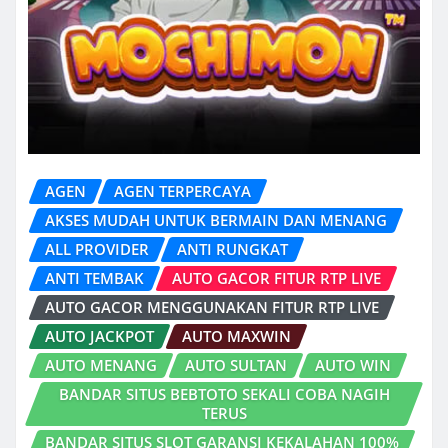
AGEN
AGEN TERPERCAYA
AKSES MUDAH UNTUK BERMAIN DAN MENANG
ALL PROVIDER
ANTI RUNGKAT
ANTI TEMBAK
AUTO GACOR FITUR RTP LIVE
AUTO GACOR MENGGUNAKAN FITUR RTP LIVE
AUTO JACKPOT
AUTO MAXWIN
AUTO MENANG
AUTO SULTAN
AUTO WIN
BANDAR SITUS BEBTOTO SEKALI COBA NAGIH
TERUS
BANDAR SITUS SLOT GARANSI KEKALAHAN 100%