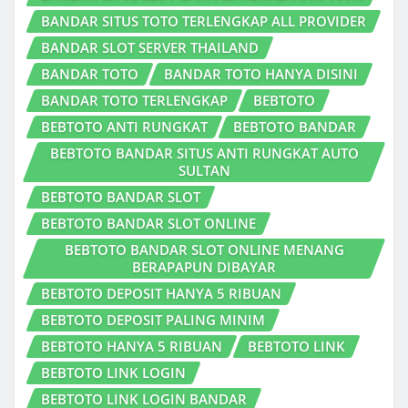
BANDAR SITUS TOTO TERLENGKAP ALL PROVIDER
BANDAR SLOT SERVER THAILAND
BANDAR TOTO
BANDAR TOTO HANYA DISINI
BANDAR TOTO TERLENGKAP
BEBTOTO
BEBTOTO ANTI RUNGKAT
BEBTOTO BANDAR
BEBTOTO BANDAR SITUS ANTI RUNGKAT AUTO
SULTAN
BEBTOTO BANDAR SLOT
BEBTOTO BANDAR SLOT ONLINE
BEBTOTO BANDAR SLOT ONLINE MENANG
BERAPAPUN DIBAYAR
BEBTOTO DEPOSIT HANYA 5 RIBUAN
BEBTOTO DEPOSIT PALING MINIM
BEBTOTO HANYA 5 RIBUAN
BEBTOTO LINK
BEBTOTO LINK LOGIN
BEBTOTO LINK LOGIN BANDAR