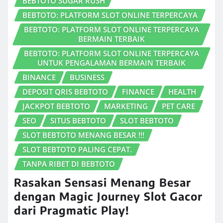
BEBTOTO SUGAR RUSH
BEBTOTO: PLATFORM SLOT ONLINE TERPERCAYA
BEBTOTO: PLATFORM SLOT ONLINE TERPERCAYA
BERMAIN TERBAIK
BEBTOTO: PLATFORM SLOT ONLINE TERPERCAYA
UNTUK PENGALAMAN BERMAIN TERBAIK
BINANCE
BUSINESS
DEPOSIT QRIS BEBTOTO
FINANCE
HEALTH
JACKPOT BEBTOTO
MARKETING
PET CARE
SEO
SITUS BEBTOTO
SLOT BEBTOTO
SLOT BEBTOTO MENANG BESAR !!!
SLOT BEBTOTO PALING CEPAT.
TANPA RIBET DI BEBTOTO
Rasakan Sensasi Menang Besar
dengan Magic Journey Slot Gacor
dari Pragmatic Play!