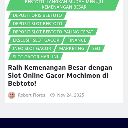
BEBTOTO: LANGKAH MUDAH MENUJU
KEMENANGAN BESAR
DEPOSIT QRIS BEBTOTO
DEPOSIT SLOT BEBTOTO
DEPOSIT SLOT BEBTOTO PALING CEPAT
EKSLUSIF SLOT GACOR
FINANCE
INFO SLOT GACOR
MARKETING
SEO
SLOT GACOR HARI INI
Raih Kemenangan Besar dengan
Slot Online Gacor Mochimon di
Bebtoto!
Robert Flores
Nov 24, 2025