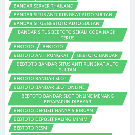
BANDAR SERVER THAILAND
BANDAR SITUS ANTI RUNGKAT AUTO SULTAN
BANDAR SITUS BEBTOTO AUTO SULTAN
BANDAR SITUS BEBTOTO SEKALI COBA NAGIH
TERUS
BEBTOTO
BEBTOTO
BEBTOTO ANTI RUNGKAT
BEBTOTO BANDAR
BEBTOTO BANDAR SITUS ANTI RUNGKAT AUTO
SULTAN
BEBTOTO BANDAR SLOT
BEBTOTO BANDAR SLOT ONLINE
BEBTOTO BANDAR SLOT ONLINE MENANG
BERAPAPUN DIBAYAR
BEBTOTO DEPOSIT HANYA 5 RIBUAN
BEBTOTO DEPOSIT PALING MINIM
BEBTOTO RESMI