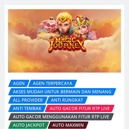
AGEN
AGEN TERPERCAYA
AKSES MUDAH UNTUK BERMAIN DAN MENANG
ALL PROVIDER
ANTI RUNGKAT
ANTI TEMBAK
AUTO GACOR FITUR RTP LIVE
AUTO GACOR MENGGUNAKAN FITUR RTP LIVE
AUTO JACKPOT
AUTO MAXWIN