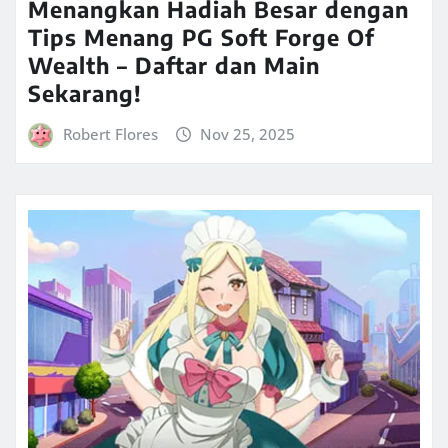
Menangkan Hadiah Besar dengan
Tips Menang PG Soft Forge Of
Wealth – Daftar dan Main
Sekarang!
Robert Flores
Nov 25, 2025