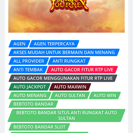
AGEN
AGEN TERPERCAYA
AKSES MUDAH UNTUK BERMAIN DAN MENANG
ALL PROVIDER
ANTI RUNGKAT
ANTI TEMBAK
AUTO GACOR FITUR RTP LIVE
AUTO GACOR MENGGUNAKAN FITUR RTP LIVE
AUTO JACKPOT
AUTO MAXWIN
AUTO MENANG
AUTO SULTAN
AUTO WIN
BEBTOTO BANDAR
BEBTOTO BANDAR SITUS ANTI RUNGKAT AUTO
SULTAN
BEBTOTO BANDAR SLOT