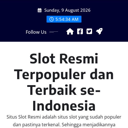
Skip
Sunday, 9 August 2026
to
content
5:54:35 AM
Follow Us
Slot Resmi
Terpopuler dan
Terbaik se-
Indonesia
Situs Slot Resmi adalah situs slot yang sudah populer
dan pastinya terkenal. Sehingga menjadikannya