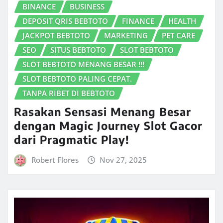
BINANCE
BUSINESS
DEPOSIT QRIS BEBTOTO
FINANCE
HEALTH
JACKPOT BEBTOTO
MARKETING
PET CARE
SEO
SITUS BEBTOTO
SLOT BEBTOTO
SLOT BEBTOTO MENANG BESAR !!!
SLOT BEBTOTO PALING CEPAT.
TANPA RIBET DI BEBTOTO
Rasakan Sensasi Menang Besar
dengan Magic Journey Slot Gacor
dari Pragmatic Play!
Robert Flores
Nov 27, 2025