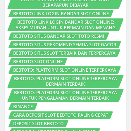
BERAPAPUN DIBAYAR
BEBTOTO LINK LOGIN BANDAR SLOT ONLINE
BEBTOTO LINK LOGIN BANDAR SLOT ONLINE:
AKSES MUDAH UNTUK BERMAIN DAN MENANG
BEBTOTO SITUS BANDAR SLOT TOTO RESMI
BEBTOTO SITUS REKOMEND SEMUA SLOT GACOR
BEBTOTO SITUS SLOT TERBAIK DAN TERPERCAYA
BEBTOTO SLOT ONLINE
BEBTOTO: PLATFORM SLOT ONLINE TERPERCAYA
BEBTOTO: PLATFORM SLOT ONLINE TERPERCAYA
BERMAIN TERBAIK
BEBTOTO: PLATFORM SLOT ONLINE TERPERCAYA
UNTUK PENGALAMAN BERMAIN TERBAIK
BINANCE
CARA DEPOSIT SLOT BEBTOTO PALING CEPAT
DEPOSIT SLOT BEBTOTO