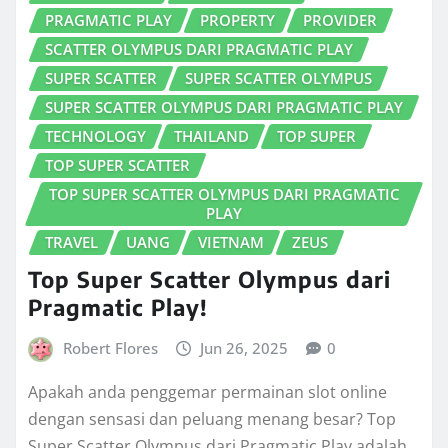
PRAGMATIC PLAY
PROPERTY
PROVIDER
SCATTER OLYMPUS DARI PRAGMATIC PLAY
SUPER SCATTER
SUPER SCATTER OLYMPUS
SUPER SCATTER OLYMPUS DARI PRAGMATIC PLAY
TECHNOLOGY
THAILAND
TOP SUPER
TOP SUPER SCATTER
TOP SUPER SCATTER OLYMPUS DARI PRAGMATIC
PLAY
TRAVEL
UANG
VIETNAM
ZEUS
Top Super Scatter Olympus dari
Pragmatic Play!
Robert Flores
Jun 26, 2025
0
Apakah anda penggemar permainan slot online
dengan sensasi dan peluang menang besar? Top
Super Scatter Olympus dari Pragmatic Play adalah…