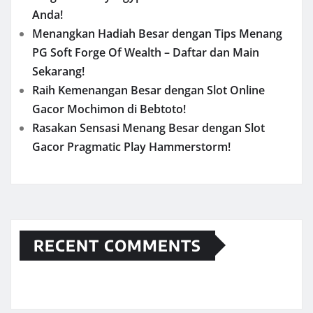
Anda!
Menangkan Hadiah Besar dengan Tips Menang
PG Soft Forge Of Wealth – Daftar dan Main
Sekarang!
Raih Kemenangan Besar dengan Slot Online
Gacor Mochimon di Bebtoto!
Rasakan Sensasi Menang Besar dengan Slot
Gacor Pragmatic Play Hammerstorm!
RECENT COMMENTS