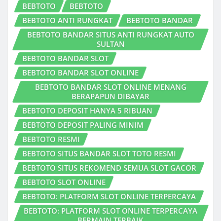
BEBTOTO
BEBTOTO
BEBTOTO ANTI RUNGKAT
BEBTOTO BANDAR
BEBTOTO BANDAR SITUS ANTI RUNGKAT AUTO
SULTAN
BEBTOTO BANDAR SLOT
BEBTOTO BANDAR SLOT ONLINE
BEBTOTO BANDAR SLOT ONLINE MENANG
BERAPAPUN DIBAYAR
BEBTOTO DEPOSIT HANYA 5 RIBUAN
BEBTOTO DEPOSIT PALING MINIM
BEBTOTO RESMI
BEBTOTO SITUS BANDAR SLOT TOTO RESMI
BEBTOTO SITUS REKOMEND SEMUA SLOT GACOR
BEBTOTO SLOT ONLINE
BEBTOTO: PLATFORM SLOT ONLINE TERPERCAYA
BEBTOTO: PLATFORM SLOT ONLINE TERPERCAYA
BERMAIN TERBAIK