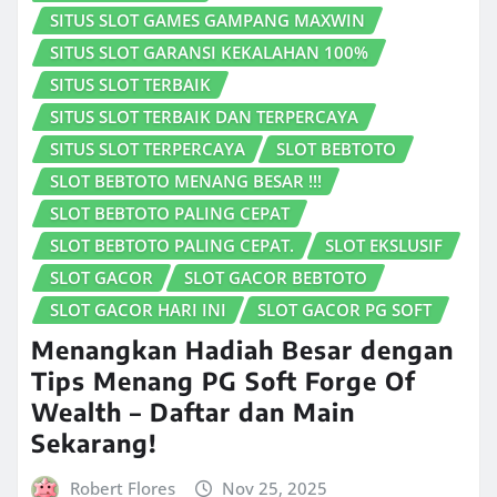
SITUS SLOT GAMES GAMPANG MAXWIN
SITUS SLOT GARANSI KEKALAHAN 100%
SITUS SLOT TERBAIK
SITUS SLOT TERBAIK DAN TERPERCAYA
SITUS SLOT TERPERCAYA
SLOT BEBTOTO
SLOT BEBTOTO MENANG BESAR !!!
SLOT BEBTOTO PALING CEPAT
SLOT BEBTOTO PALING CEPAT.
SLOT EKSLUSIF
SLOT GACOR
SLOT GACOR BEBTOTO
SLOT GACOR HARI INI
SLOT GACOR PG SOFT
Menangkan Hadiah Besar dengan
Tips Menang PG Soft Forge Of
Wealth – Daftar dan Main
Sekarang!
Robert Flores
Nov 25, 2025