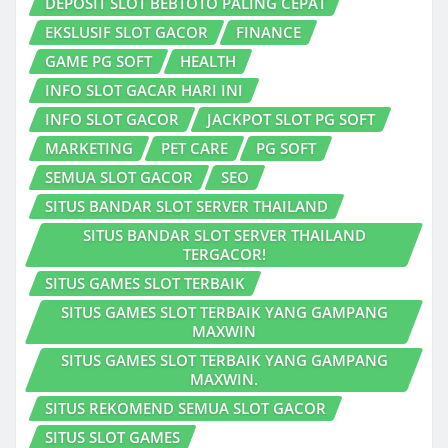
DEPOSIT SLOT BEBTOTO PALING CEPAT
EKSLUSIF SLOT GACOR
FINANCE
GAME PG SOFT
HEALTH
INFO SLOT GACAR HARI INI
INFO SLOT GACOR
JACKPOT SLOT PG SOFT
MARKETING
PET CARE
PG SOFT
SEMUA SLOT GACOR
SEO
SITUS BANDAR SLOT SERVER THAILAND
SITUS BANDAR SLOT SERVER THAILAND
TERGACOR!
SITUS GAMES SLOT TERBAIK
SITUS GAMES SLOT TERBAIK YANG GAMPANG
MAXWIN
SITUS GAMES SLOT TERBAIK YANG GAMPANG
MAXWIN.
SITUS REKOMEND SEMUA SLOT GACOR
SITUS SLOT GAMES