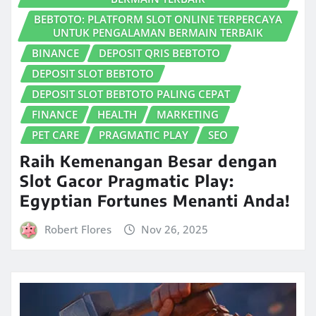
BEBTOTO: PLATFORM SLOT ONLINE TERPERCAYA
UNTUK PENGALAMAN BERMAIN TERBAIK
BINANCE
DEPOSIT QRIS BEBTOTO
DEPOSIT SLOT BEBTOTO
DEPOSIT SLOT BEBTOTO PALING CEPAT
FINANCE
HEALTH
MARKETING
PET CARE
PRAGMATIC PLAY
SEO
Raih Kemenangan Besar dengan
Slot Gacor Pragmatic Play:
Egyptian Fortunes Menanti Anda!
Robert Flores
Nov 26, 2025