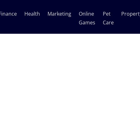
Finance
Health
Marketing
Online
Pet
Propert
Games
Care