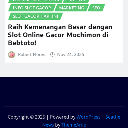
INFO SLOT GACOR
MARKETING
SEO
SLOT GACOR HARI INI
Raih Kemenangan Besar dengan
Slot Online Gacor Mochimon di
Bebtoto!
Robert Flores
Nov 24, 2025
Copyright © 2025 | Powered by
WordPress
|
Seattle
News
by
ThemeArile