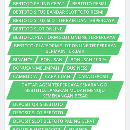
BEBTOTO PALING CEPAT
BEBTOTO RESMI
BEBTOTO SITUS BANDAR SLOT TOTO RESMI
BEBTOTO SITUS SLOT TERBAIK DAN TERPERCAYA
BEBTOTO SLOT ONLINE
BEBTOTO: PLATFORM SLOT ONLINE TERPERCAYA
BEBTOTO: PLATFORM SLOT ONLINE TERPERCAYA
BERMAIN TERBAIK
BINANCE
BONUSAN
BONUSAN 100 %
BONUSAN MELIMPAH
BUSINESS
CAMBODIA
CARA CUAN
CARA DEPOSIT
DAFTAR AGEN TERPERCAYA SEKARANG DI
BEBTOTO: LANGKAH MUDAH MENUJU
KEMENANGAN BESAR
DEPOSIT QRIS BEBTOTO
DEPOSIT SLOT BEBTOTO
DEPOSIT SLOT BEBTOTO PALING CEPAT
EKSLUSIF SLOT GACOR
FINANCE