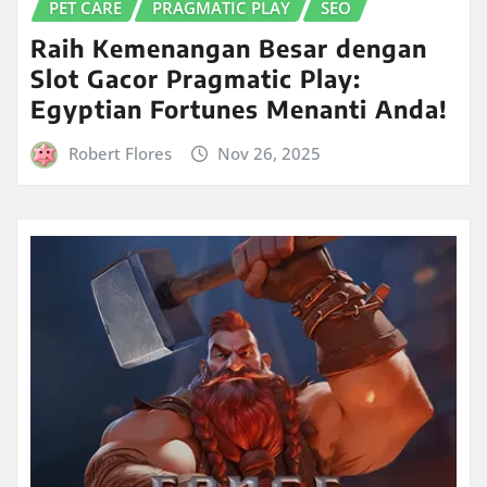
PET CARE
PRAGMATIC PLAY
SEO
Raih Kemenangan Besar dengan
Slot Gacor Pragmatic Play:
Egyptian Fortunes Menanti Anda!
Robert Flores
Nov 26, 2025