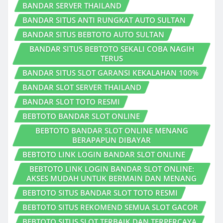
BANDAR SERVER THAILAND
BANDAR SITUS ANTI RUNGKAT AUTO SULTAN
BANDAR SITUS BEBTOTO AUTO SULTAN
BANDAR SITUS BEBTOTO SEKALI COBA NAGIH
TERUS
BANDAR SITUS SLOT GARANSI KEKALAHAN 100%
BANDAR SLOT SERVER THAILAND
BANDAR SLOT TOTO RESMI
BEBTOTO BANDAR SLOT ONLINE
BEBTOTO BANDAR SLOT ONLINE MENANG
BERAPAPUN DIBAYAR
BEBTOTO LINK LOGIN BANDAR SLOT ONLINE
BEBTOTO LINK LOGIN BANDAR SLOT ONLINE:
AKSES MUDAH UNTUK BERMAIN DAN MENANG
BEBTOTO SITUS BANDAR SLOT TOTO RESMI
BEBTOTO SITUS REKOMEND SEMUA SLOT GACOR
BEBTOTO SITUS SLOT TERBAIK DAN TERPERCAYA