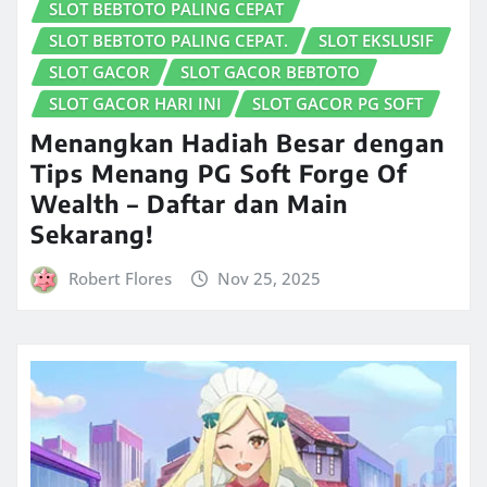
SLOT BEBTOTO PALING CEPAT
SLOT BEBTOTO PALING CEPAT.
SLOT EKSLUSIF
SLOT GACOR
SLOT GACOR BEBTOTO
SLOT GACOR HARI INI
SLOT GACOR PG SOFT
Menangkan Hadiah Besar dengan
Tips Menang PG Soft Forge Of
Wealth – Daftar dan Main
Sekarang!
Robert Flores
Nov 25, 2025