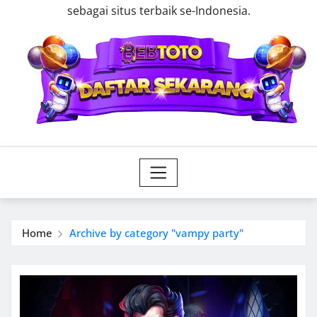
sebagai situs terbaik se-Indonesia.
Home
Archive by category "vampy party"