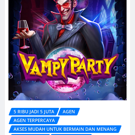
5 RIBU JADI 5 JUTA
AGEN
AGEN TERPERCAYA
AKSES MUDAH UNTUK BERMAIN DAN MENANG