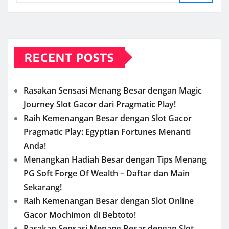
RECENT POSTS
Rasakan Sensasi Menang Besar dengan Magic
Journey Slot Gacor dari Pragmatic Play!
Raih Kemenangan Besar dengan Slot Gacor
Pragmatic Play: Egyptian Fortunes Menanti
Anda!
Menangkan Hadiah Besar dengan Tips Menang
PG Soft Forge Of Wealth – Daftar dan Main
Sekarang!
Raih Kemenangan Besar dengan Slot Online
Gacor Mochimon di Bebtoto!
Rasakan Sensasi Menang Besar dengan Slot