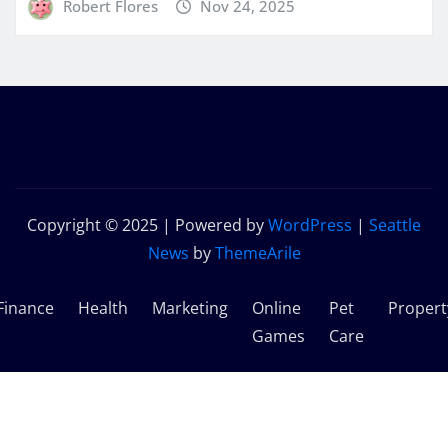
Robert Flores
Nov 24, 2025
Copyright © 2025 | Powered by
WordPress
|
Seattle
News
by
ThemeArile
Finance
Health
Marketing
Online
Pet
Propert
Games
Care