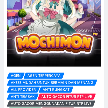
AGEN
AGEN TERPERCAYA
AKSES MUDAH UNTUK BERMAIN DAN MENANG
ALL PROVIDER
ANTI RUNGKAT
ANTI TEMBAK
AUTO GACOR FITUR RTP LIVE
AUTO GACOR MENGGUNAKAN FITUR RTP LIVE