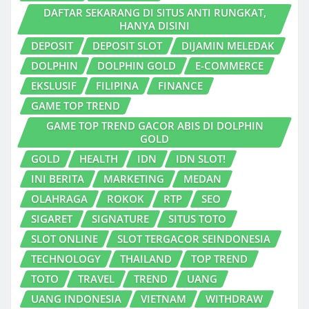
DAFTAR SEKARANG DI SITUS ANTI RUNGKAT,
HANYA DISINI
DEPOSIT
DEPOSIT SLOT
DIJAMIN MELEDAK
DOLPHIN
DOLPHIN GOLD
E-COMMERCE
EKSLUSIF
FILIPINA
FINANCE
GAME TOP TREND
GAME TOP TREND GACOR ABIS DI DOLPHIN
GOLD
GOLD
HEALTH
IDN
IDN SLOT!
INI BERITA
MARKETING
MEDAN
OLAHRAGA
ROKOK
RTP
SEO
SIGARET
SIGNATURE
SITUS TOTO
SLOT ONLINE
SLOT TERGACOR SEINDONESIA
TECHNOLOGY
THAILAND
TOP TREND
TOTO
TRAVEL
TREND
UANG
UANG INDONESIA
VIETNAM
WITHDRAW