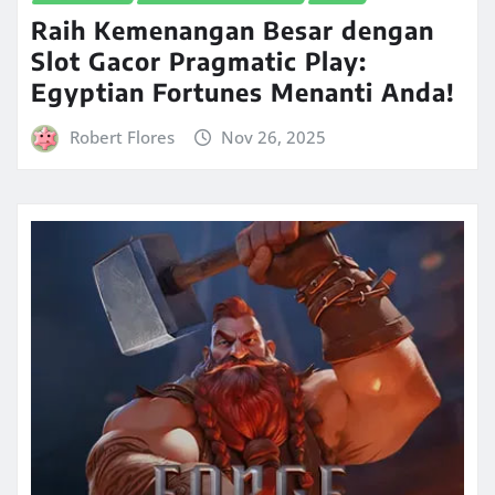
Raih Kemenangan Besar dengan
Slot Gacor Pragmatic Play:
Egyptian Fortunes Menanti Anda!
Robert Flores
Nov 26, 2025