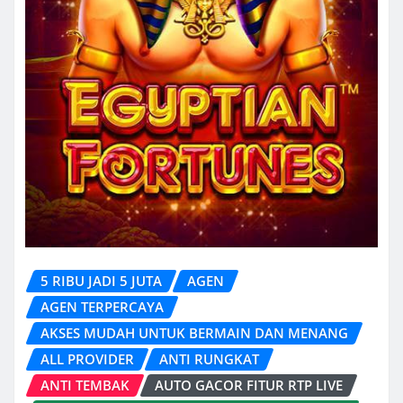
5 RIBU JADI 5 JUTA
AGEN
AGEN TERPERCAYA
AKSES MUDAH UNTUK BERMAIN DAN MENANG
ALL PROVIDER
ANTI RUNGKAT
ANTI TEMBAK
AUTO GACOR FITUR RTP LIVE