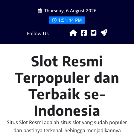
Skip
Thursday, 6 August 2026
to
content
1:51:45 PM
Follow Us
Slot Resmi
Terpopuler dan
Terbaik se-
Indonesia
Situs Slot Resmi adalah situs slot yang sudah populer
dan pastinya terkenal. Sehingga menjadikannya