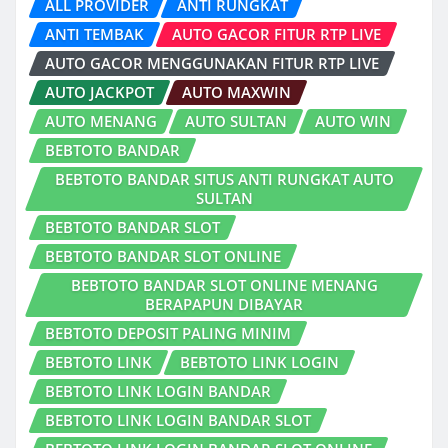
ALL PROVIDER
ANTI RUNGKAT
ANTI TEMBAK
AUTO GACOR FITUR RTP LIVE
AUTO GACOR MENGGUNAKAN FITUR RTP LIVE
AUTO JACKPOT
AUTO MAXWIN
AUTO MENANG
AUTO SULTAN
AUTO WIN
BEBTOTO BANDAR
BEBTOTO BANDAR SITUS ANTI RUNGKAT AUTO
SULTAN
BEBTOTO BANDAR SLOT
BEBTOTO BANDAR SLOT ONLINE
BEBTOTO BANDAR SLOT ONLINE MENANG
BERAPAPUN DIBAYAR
BEBTOTO DEPOSIT PALING MINIM
BEBTOTO LINK
BEBTOTO LINK LOGIN
BEBTOTO LINK LOGIN BANDAR
BEBTOTO LINK LOGIN BANDAR SLOT