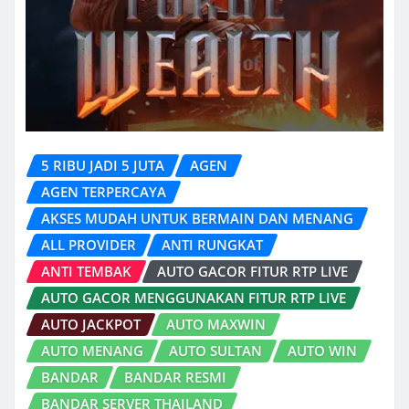
5 RIBU JADI 5 JUTA
AGEN
AGEN TERPERCAYA
AKSES MUDAH UNTUK BERMAIN DAN MENANG
ALL PROVIDER
ANTI RUNGKAT
ANTI TEMBAK
AUTO GACOR FITUR RTP LIVE
AUTO GACOR MENGGUNAKAN FITUR RTP LIVE
AUTO JACKPOT
AUTO MAXWIN
AUTO MENANG
AUTO SULTAN
AUTO WIN
BANDAR
BANDAR RESMI
BANDAR SERVER THAILAND