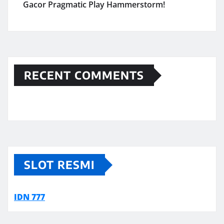
Gacor Pragmatic Play Hammerstorm!
RECENT COMMENTS
SLOT RESMI
IDN 777