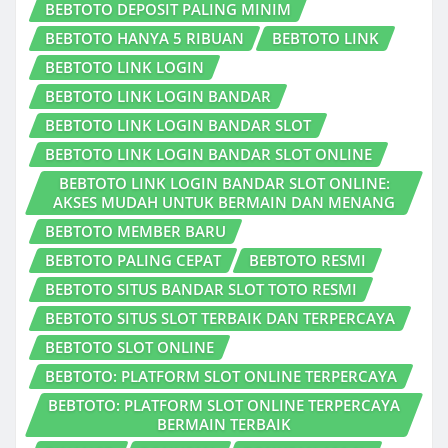
BEBTOTO DEPOSIT PALING MINIM
BEBTOTO HANYA 5 RIBUAN
BEBTOTO LINK
BEBTOTO LINK LOGIN
BEBTOTO LINK LOGIN BANDAR
BEBTOTO LINK LOGIN BANDAR SLOT
BEBTOTO LINK LOGIN BANDAR SLOT ONLINE
BEBTOTO LINK LOGIN BANDAR SLOT ONLINE:
AKSES MUDAH UNTUK BERMAIN DAN MENANG
BEBTOTO MEMBER BARU
BEBTOTO PALING CEPAT
BEBTOTO RESMI
BEBTOTO SITUS BANDAR SLOT TOTO RESMI
BEBTOTO SITUS SLOT TERBAIK DAN TERPERCAYA
BEBTOTO SLOT ONLINE
BEBTOTO: PLATFORM SLOT ONLINE TERPERCAYA
BEBTOTO: PLATFORM SLOT ONLINE TERPERCAYA
BERMAIN TERBAIK