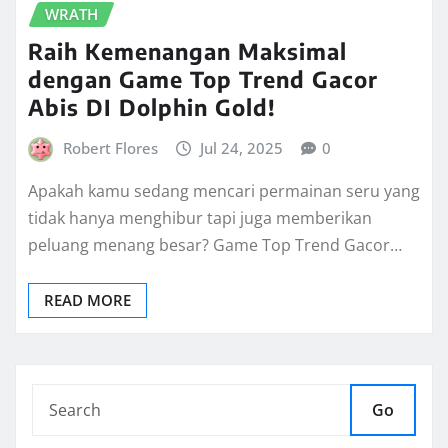
WRATH
Raih Kemenangan Maksimal
dengan Game Top Trend Gacor
Abis DI Dolphin Gold!
Robert Flores
Jul 24, 2025
0
Apakah kamu sedang mencari permainan seru yang
tidak hanya menghibur tapi juga memberikan
peluang menang besar? Game Top Trend Gacor…
READ MORE
Go