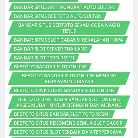
BANDAR SITUS ANTI RUNGKAT AUTO SULTAN
BANDAR SITUS BEBTOTO AUTO SULTAN
BANDAR SITUS BEBTOTO SEKALI COBA NAGIH
TERUS
BANDAR SITUS SLOT GARANSI KEKALAHAN 100%
BANDAR SLOT SERVER THAILAND
BANDAR SLOT TOTO RESMI
BEBTOTO BANDAR SLOT ONLINE
BEBTOTO BANDAR SLOT ONLINE MENANG
BERAPAPUN DIBAYAR
BEBTOTO LINK LOGIN BANDAR SLOT ONLINE
BEBTOTO LINK LOGIN BANDAR SLOT ONLINE:
AKSES MUDAH UNTUK BERMAIN DAN MENANG
BEBTOTO SITUS BANDAR SLOT TOTO RESMI
BEBTOTO SITUS REKOMEND SEMUA SLOT GACOR
BEBTOTO SITUS SLOT TERBAIK DAN TERPERCAYA