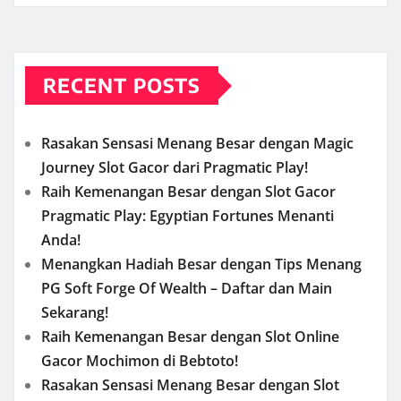
RECENT POSTS
Rasakan Sensasi Menang Besar dengan Magic
Journey Slot Gacor dari Pragmatic Play!
Raih Kemenangan Besar dengan Slot Gacor
Pragmatic Play: Egyptian Fortunes Menanti
Anda!
Menangkan Hadiah Besar dengan Tips Menang
PG Soft Forge Of Wealth – Daftar dan Main
Sekarang!
Raih Kemenangan Besar dengan Slot Online
Gacor Mochimon di Bebtoto!
Rasakan Sensasi Menang Besar dengan Slot