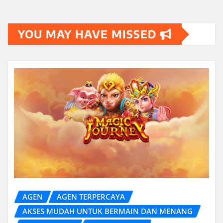
YOU MAY HAVE MISSED
AGEN
AGEN TERPERCAYA
AKSES MUDAH UNTUK BERMAIN DAN MENANG