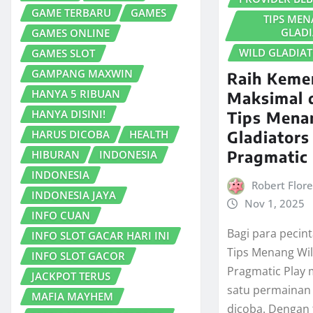
GAME TERBARU
GAMES
TIPS ME
GLAD
GAMES ONLINE
WILD GLADIA
GAMES SLOT
GAMPANG MAXWIN
Raih Keme
HANYA 5 RIBUAN
Maksimal 
HANYA DISINI!
Tips Mena
Gladiators
HARUS DICOBA
HEALTH
Pragmatic
HIBURAN
INDONESIA
INDONESIA
Robert Flore
INDONESIA JAYA
Nov 1, 2025
INFO CUAN
Bagi para pecint
INFO SLOT GACAR HARI INI
Tips Menang Wil
INFO SLOT GACOR
Pragmatic Play
JACKPOT TERUS
satu permainan 
MAFIA MAYHEM
dicoba. Dengan