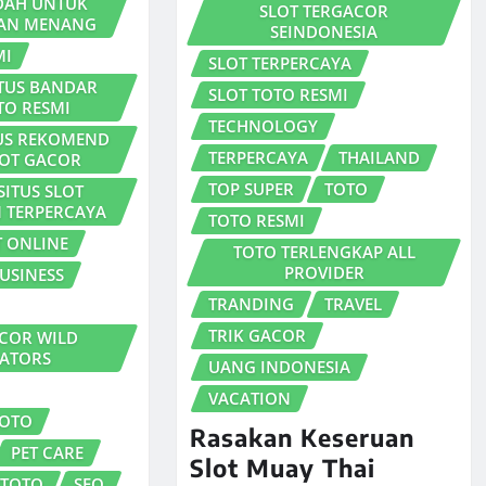
DAH UNTUK
SLOT TERGACOR
DAN MENANG
SEINDONESIA
MI
SLOT TERPERCAYA
ITUS BANDAR
SLOT TOTO RESMI
TO RESMI
TECHNOLOGY
TUS REKOMEND
TERPERCAYA
THAILAND
LOT GACOR
TOP SUPER
TOTO
SITUS SLOT
N TERPERCAYA
TOTO RESMI
T ONLINE
TOTO TERLENGKAP ALL
PROVIDER
USINESS
TRANDING
TRAVEL
TRIK GACOR
COR WILD
IATORS
UANG INDONESIA
VACATION
TOTO
Rasakan Keseruan
PET CARE
Slot Muay Thai
BTOTO
SEO