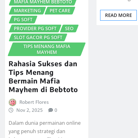
MAFIA MAYHEM BEBTOTO
MARKETING
PET CARE
READ MORE
PG SOFT
PROVIDER PG SOFT
SEO
SLOT GACOR PG SOFT
TIPS MENANG MAFIA
MAYHEM
Rahasia Sukses dan
Tips Menang
Bermain Mafia
Mayhem di Bebtoto
Robert Flores
Nov 2, 2025
0
Dalam dunia permainan online
yang penuh strategi dan