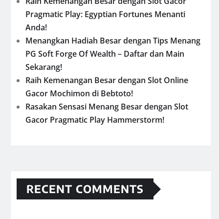
Raih Kemenangan Besar dengan Slot Gacor
Pragmatic Play: Egyptian Fortunes Menanti
Anda!
Menangkan Hadiah Besar dengan Tips Menang
PG Soft Forge Of Wealth – Daftar dan Main
Sekarang!
Raih Kemenangan Besar dengan Slot Online
Gacor Mochimon di Bebtoto!
Rasakan Sensasi Menang Besar dengan Slot
Gacor Pragmatic Play Hammerstorm!
RECENT COMMENTS