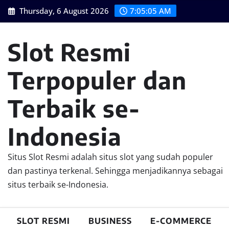
Skip
Thursday, 6 August 2026
7:05:07 AM
to
content
Slot Resmi
Terpopuler dan
Terbaik se-
Indonesia
Situs Slot Resmi adalah situs slot yang sudah populer
dan pastinya terkenal. Sehingga menjadikannya sebagai
situs terbaik se-Indonesia.
SLOT RESMI
BUSINESS
E-COMMERCE