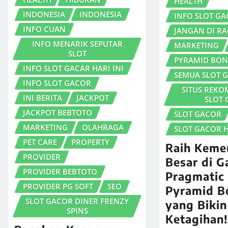
HEALTH
INDONESIA
INDONESIA
INFO SLOT G
INFO CUAN
JANGAN DI R
INFO MENARIK SEPUTAR
MARKETING
SLOT
PYRAMID BO
INFO SLOT GACAR HARI INI
SEMUA SLOT 
INFO SLOT GACOR
SITUS REK
INI BERITA
JACKPOT
SLOT
JACKPOT BEBTOTO
SLOT GACOR
MARKETING
OLAHRAGA
SLOT GACOR H
PET CARE
PROPERTY
Raih Keme
PROVIDER
Besar di 
PROVIDER BEBTOTO
Pragmatic 
PROVIDER PG SOFT
SEO
Pyramid B
SLOT GACOR DINER FRENZY
yang Bikin
SPINS
Ketagihan