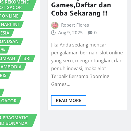
TUS REKOMEND
Games,Daftar dan
LOT GACOR
Coba Sekarang !!
T ONLINE
 HARI INI
Robert Flores
Aug 9, 2025
0
ESIA
BONUSAN
Jika Anda sedang mencari
 %
pengalaman bermain slot online
LIMPAH
BRI
yang seru, menguntungkan, dan
CAMBODIA
penuh inovasi, maka Slot
RIS
Terbaik Bersama Booming
Games…
READ MORE
T GACOR
R PRAGMATIC
MID BONANZA