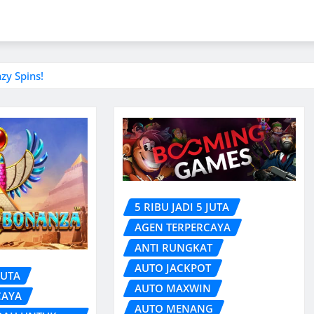
zy Spins!
5 RIBU JADI 5 JUTA
AGEN TERPERCAYA
ANTI RUNGKAT
AUTO JACKPOT
JUTA
AUTO MAXWIN
CAYA
AUTO MENANG