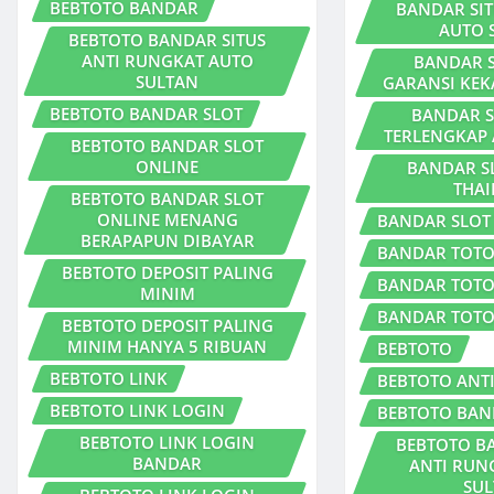
BEBTOTO BANDAR
BANDAR SI
AUTO 
BEBTOTO BANDAR SITUS
ANTI RUNGKAT AUTO
BANDAR S
SULTAN
GARANSI KE
BEBTOTO BANDAR SLOT
BANDAR S
TERLENGKAP 
BEBTOTO BANDAR SLOT
ONLINE
BANDAR S
THA
BEBTOTO BANDAR SLOT
ONLINE MENANG
BANDAR SLOT
BERAPAPUN DIBAYAR
BANDAR TOT
BEBTOTO DEPOSIT PALING
BANDAR TOTO
MINIM
BANDAR TOTO
BEBTOTO DEPOSIT PALING
MINIM HANYA 5 RIBUAN
BEBTOTO
BEBTOTO LINK
BEBTOTO ANT
BEBTOTO LINK LOGIN
BEBTOTO BA
BEBTOTO LINK LOGIN
BEBTOTO B
BANDAR
ANTI RUN
SU