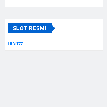
SLOT RESMI
IDN 777