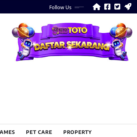
Follow Us
GAMES
PET CARE
PROPERTY