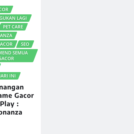
ACOR
AGUKAN LAGI
PET CARE
NANZA
GACOR
SEO
OMEND SEMUA
 GACOR
ARI INI
nangan
Game Gacor
Play :
onanza
!