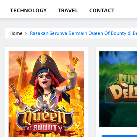
TECHNOLOGY
TRAVEL
CONTACT
Home
Rasakan Serunya Bermain Queen Of Bounty di Be