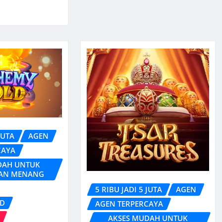
JUTA
AGEN
CAYA
DAH UNTUK
DAN MENANG
5 RIBU JADI 5 JUTA
AGEN
LD
AGEN TERPERCAYA
AKSES MUDAH UNTUK