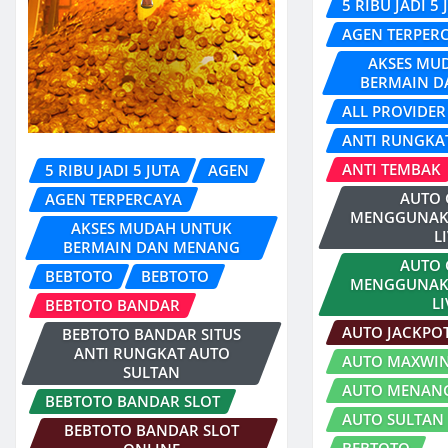
5 RIBU JADI 5 
AGEN TERPER
AKSES MU
BERMAIN 
ALL PROVIDER
ANTI RUNGKA
ANTI TEMBAK
5 RIBU JADI 5 JUTA
AGEN
AUTO
AGEN TERPERCAYA
MENGGUNAKA
AKSES MUDAH UNTUK
L
BERMAIN DAN MENANG
AUTO
BEBTOTO
BEBTOTO
MENGGUNAKA
LI
BEBTOTO BANDAR
AUTO JACKPO
BEBTOTO BANDAR SITUS
ANTI RUNGKAT AUTO
AUTO MAXWI
SULTAN
AUTO MENAN
BEBTOTO BANDAR SLOT
AUTO SULTAN
BEBTOTO BANDAR SLOT
BEBTOTO