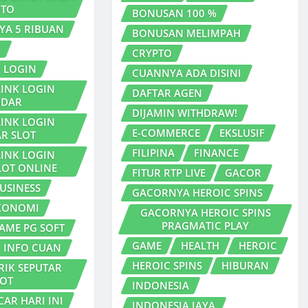
UTO
BONUSAN 100 %
YA 5 RIBUAN
BONUSAN MELIMPAH
K
CRYPTO
K LOGIN
CUANNYA ADA DISINI
LINK LOGIN
DAFTAR AGEN
NDAR
DIJAMIN WITHDRAW!
LINK LOGIN
E-COMMERCE
EKSLUSIF
R SLOT
FILIPINA
FINANCE
LINK LOGIN
LOT ONLINE
FITUR RTP LIVE
GACOR
USINESS
GACORNYA HEROIC SPINS
KONOMI
GACORNYA HEROIC SPINS
PRAGMATIC PLAY
AME PG SOFT
GAME
HEALTH
HEROIC
INFO CUAN
HEROIC SPINS
HIBURAN
RIK SEPUTAR
LOT
INDONESIA
CAR HARI INI
INDONESIA JAYA