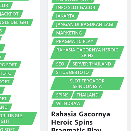
ACOR
INFO SLOT GACOR
JACKPOT
JAKARTA
NGLE DELIGHT
JANGAN DI RAGUKAN LAGI
S
MARKETING
PRAGMATIC PLAY
N
RAHASIA GACORNYA HEROIC
SPINS
G
SEO
SERVER THAILAND
PG SOFT
SITUS BEBTOTO
BTOTO
SLOT TERGACOR
SOFT
SEINDONESIA
P
SPINS
THAILAND
OFT
WITHDRAW
AND
Rahasia Gacornya
OR JUNGLE
Heroic Spins
IGHT
Pragmatic Play,
G SOFT