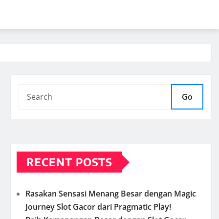
Go
RECENT POSTS
Rasakan Sensasi Menang Besar dengan Magic
Journey Slot Gacor dari Pragmatic Play!