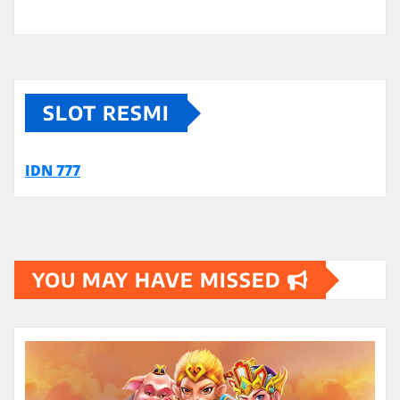
SLOT RESMI
IDN 777
YOU MAY HAVE MISSED