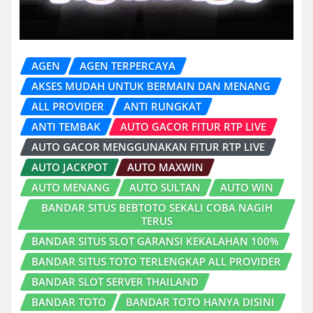
AGEN
AGEN TERPERCAYA
AKSES MUDAH UNTUK BERMAIN DAN MENANG
ALL PROVIDER
ANTI RUNGKAT
ANTI TEMBAK
AUTO GACOR FITUR RTP LIVE
AUTO GACOR MENGGUNAKAN FITUR RTP LIVE
AUTO JACKPOT
AUTO MAXWIN
AUTO MENANG
AUTO SULTAN
AUTO WIN
BANDAR SITUS BEBTOTO SEKALI COBA NAGIH
TERUS
BANDAR SITUS SLOT GARANSI KEKALAHAN 100%
BANDAR SITUS TOTO TERLENGKAP ALL PROVIDER
BANDAR SLOT SERVER THAILAND
BANDAR TOTO
BANDAR TOTO HANYA DISINI