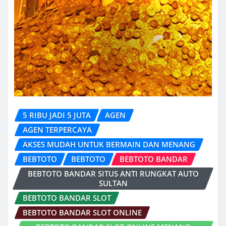
5 RIBU JADI 5 JUTA
AGEN
AGEN TERPERCAYA
AKSES MUDAH UNTUK BERMAIN DAN MENANG
BEBTOTO
BEBTOTO
BEBTOTO BANDAR
BEBTOTO BANDAR SITUS ANTI RUNGKAT AUTO
SULTAN
BEBTOTO BANDAR SLOT
BEBTOTO BANDAR SLOT ONLINE