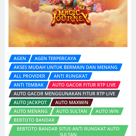
AGEN
AGEN TERPERCAYA
AKSES MUDAH UNTUK BERMAIN DAN MENANG
ALL PROVIDER
ANTI RUNGKAT
ANTI TEMBAK
AUTO GACOR FITUR RTP LIVE
AUTO GACOR MENGGUNAKAN FITUR RTP LIVE
AUTO JACKPOT
AUTO MAXWIN
AUTO MENANG
AUTO SULTAN
AUTO WIN
BEBTOTO BANDAR
BEBTOTO BANDAR SITUS ANTI RUNGKAT AUTO
SULTAN