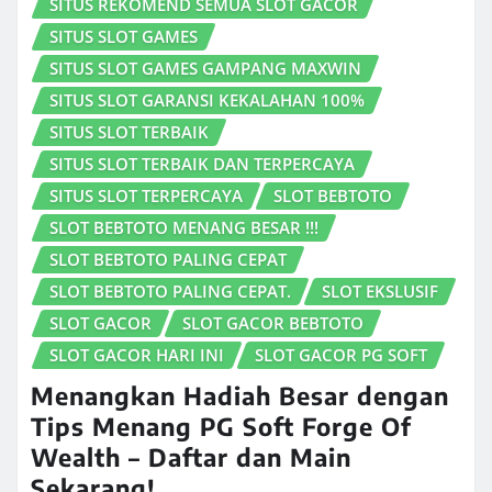
SITUS REKOMEND SEMUA SLOT GACOR
SITUS SLOT GAMES
SITUS SLOT GAMES GAMPANG MAXWIN
SITUS SLOT GARANSI KEKALAHAN 100%
SITUS SLOT TERBAIK
SITUS SLOT TERBAIK DAN TERPERCAYA
SITUS SLOT TERPERCAYA
SLOT BEBTOTO
SLOT BEBTOTO MENANG BESAR !!!
SLOT BEBTOTO PALING CEPAT
SLOT BEBTOTO PALING CEPAT.
SLOT EKSLUSIF
SLOT GACOR
SLOT GACOR BEBTOTO
SLOT GACOR HARI INI
SLOT GACOR PG SOFT
Menangkan Hadiah Besar dengan
Tips Menang PG Soft Forge Of
Wealth – Daftar dan Main
Sekarang!