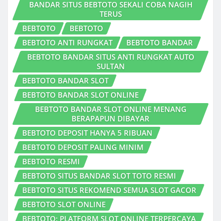
BANDAR SITUS BEBTOTO SEKALI COBA NAGIH
TERUS
BEBTOTO
BEBTOTO
BEBTOTO ANTI RUNGKAT
BEBTOTO BANDAR
BEBTOTO BANDAR SITUS ANTI RUNGKAT AUTO
SULTAN
BEBTOTO BANDAR SLOT
BEBTOTO BANDAR SLOT ONLINE
BEBTOTO BANDAR SLOT ONLINE MENANG
BERAPAPUN DIBAYAR
BEBTOTO DEPOSIT HANYA 5 RIBUAN
BEBTOTO DEPOSIT PALING MINIM
BEBTOTO RESMI
BEBTOTO SITUS BANDAR SLOT TOTO RESMI
BEBTOTO SITUS REKOMEND SEMUA SLOT GACOR
BEBTOTO SLOT ONLINE
BEBTOTO: PLATFORM SLOT ONLINE TERPERCAYA