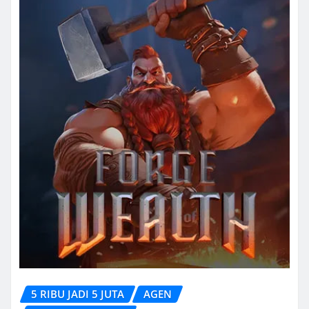
5 RIBU JADI 5 JUTA
AGEN