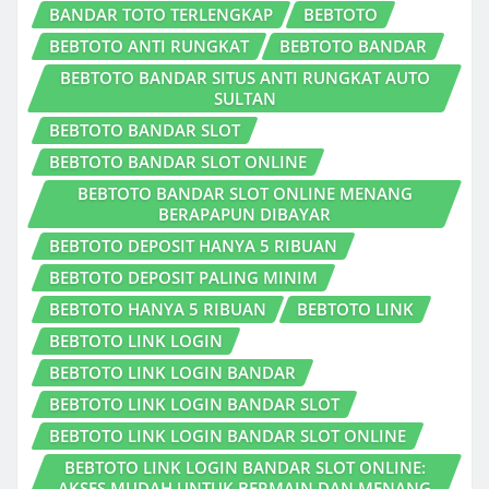
BANDAR TOTO TERLENGKAP
BEBTOTO
BEBTOTO ANTI RUNGKAT
BEBTOTO BANDAR
BEBTOTO BANDAR SITUS ANTI RUNGKAT AUTO
SULTAN
BEBTOTO BANDAR SLOT
BEBTOTO BANDAR SLOT ONLINE
BEBTOTO BANDAR SLOT ONLINE MENANG
BERAPAPUN DIBAYAR
BEBTOTO DEPOSIT HANYA 5 RIBUAN
BEBTOTO DEPOSIT PALING MINIM
BEBTOTO HANYA 5 RIBUAN
BEBTOTO LINK
BEBTOTO LINK LOGIN
BEBTOTO LINK LOGIN BANDAR
BEBTOTO LINK LOGIN BANDAR SLOT
BEBTOTO LINK LOGIN BANDAR SLOT ONLINE
BEBTOTO LINK LOGIN BANDAR SLOT ONLINE:
AKSES MUDAH UNTUK BERMAIN DAN MENANG