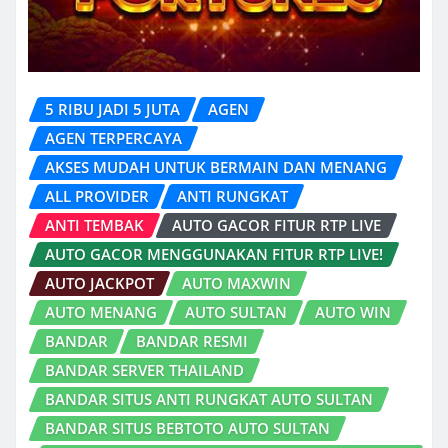
5 RIBU JADI 5 JUTA
AGEN
AGEN TERPERCAYA
AKSES MUDAH UNTUK BERMAIN DAN MENANG
ALL PROVIDER
ANTI RUNGKAT
ANTI TEMBAK
AUTO GACOR FITUR RTP LIVE
AUTO GACOR MENGGUNAKAN FITUR RTP LIVE!
AUTO JACKPOT
AUTO MAXWIN
AUTO MENANG
AUTO SULTAN
AUTO WIN
BANDAR
BANDAR RESMI
BANDAR SERVER THAILAND
BANDAR SITUS ANTI RUNGKAT AUTO SULTAN
BANDAR SITUS BEBTOTO AUTO SULTAN