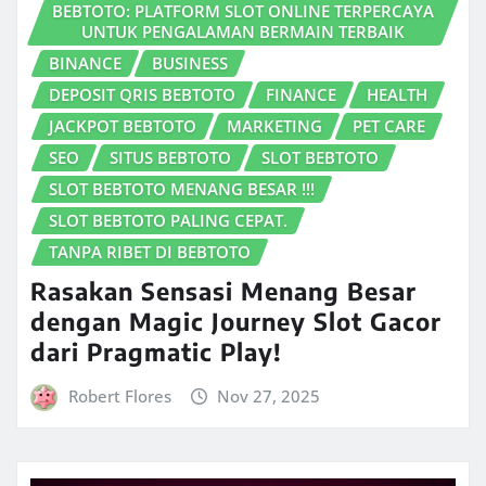
BEBTOTO: PLATFORM SLOT ONLINE TERPERCAYA
UNTUK PENGALAMAN BERMAIN TERBAIK
BINANCE
BUSINESS
DEPOSIT QRIS BEBTOTO
FINANCE
HEALTH
JACKPOT BEBTOTO
MARKETING
PET CARE
SEO
SITUS BEBTOTO
SLOT BEBTOTO
SLOT BEBTOTO MENANG BESAR !!!
SLOT BEBTOTO PALING CEPAT.
TANPA RIBET DI BEBTOTO
Rasakan Sensasi Menang Besar
dengan Magic Journey Slot Gacor
dari Pragmatic Play!
Robert Flores
Nov 27, 2025