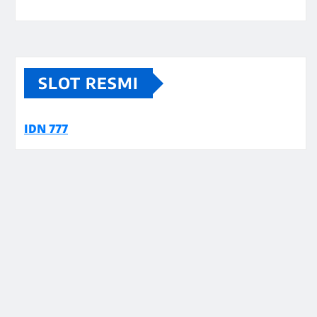
SLOT RESMI
IDN 777