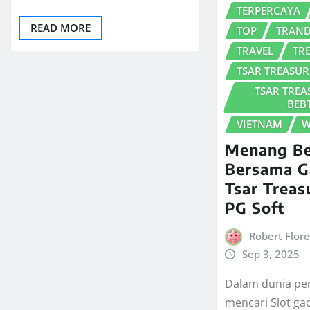
TERPERCAYA
READ MORE
TOP
TRAN
TRAVEL
TR
TSAR TREASUR
TSAR TREA
BEB
VIETNAM
W
Menang Be
Bersama G
Tsar Treas
PG Soft
Robert Flore
Sep 3, 2025
Dalam dunia pe
mencari Slot gac