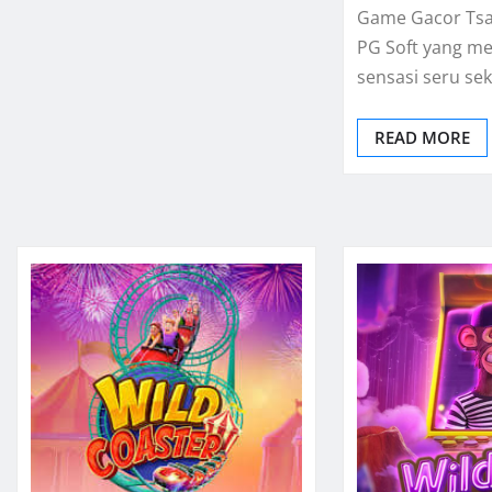
Game Gacor Tsa
PG Soft yang m
sensasi seru se
READ MORE