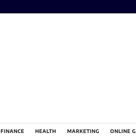
FINANCE
HEALTH
MARKETING
ONLINE 