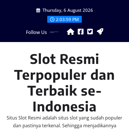
Skip
Thursday, 6 August 2026
to
content
2:04:00 PM
Follow Us
Slot Resmi
Terpopuler dan
Terbaik se-
Indonesia
Situs Slot Resmi adalah situs slot yang sudah populer
dan pastinya terkenal. Sehingga menjadikannya