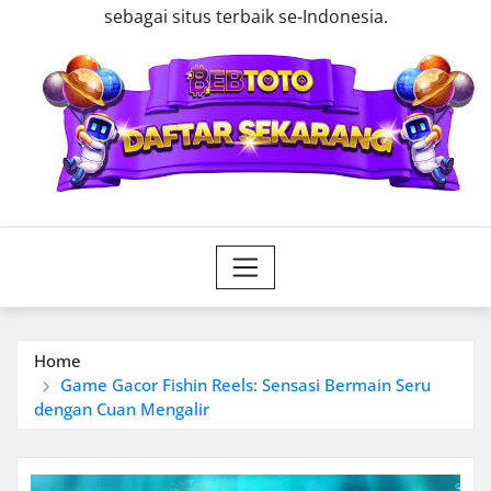
sebagai situs terbaik se-Indonesia.
Home
Game Gacor Fishin Reels: Sensasi Bermain Seru
dengan Cuan Mengalir