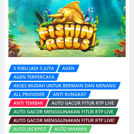
5 RIBU JADI 5 JUTA
AGEN
AGEN TERPERCAYA
AKSES MUDAH UNTUK BERMAIN DAN MENANG
ALL PROVIDER
ANTI RUNGKAT
ANTI TEMBAK
AUTO GACOR FITUR RTP LIVE
AUTO GACOR MENGGUNAKAN FITUR RTP LIVE
AUTO GACOR MENGGUNAKAN FITUR RTP LIVE!
AUTO JACKPOT
AUTO MAXWIN