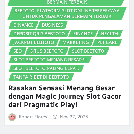
BERMAIN TERBAIK
BEBTOTO: PLATFORM SLOT ONLINE TERPERCAYA
UNTUK PENGALAMAN BERMAIN TERBAIK
BINANCE
BUSINESS
DEPOSIT QRIS BEBTOTO
FINANCE
HEALTH
JACKPOT BEBTOTO
MARKETING
PET CARE
SEO
SITUS BEBTOTO
SLOT BEBTOTO
SLOT BEBTOTO MENANG BESAR !!!
SLOT BEBTOTO PALING CEPAT.
TANPA RIBET DI BEBTOTO
Rasakan Sensasi Menang Besar
dengan Magic Journey Slot Gacor
dari Pragmatic Play!
Robert Flores
Nov 27, 2025