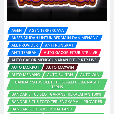
AGEN
AGEN TERPERCAYA
AKSES MUDAH UNTUK BERMAIN DAN MENANG
ALL PROVIDER
ANTI RUNGKAT
ANTI TEMBAK
AUTO GACOR FITUR RTP LIVE
AUTO GACOR MENGGUNAKAN FITUR RTP LIVE
AUTO JACKPOT
AUTO MAXWIN
AUTO MENANG
AUTO SULTAN
AUTO WIN
BANDAR SITUS BEBTOTO SEKALI COBA NAGIH
TERUS
BANDAR SITUS SLOT GARANSI KEKALAHAN 100%
BANDAR SITUS TOTO TERLENGKAP ALL PROVIDER
BANDAR SLOT SERVER THAILAND