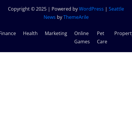
Copyright © 2025 | Powered by
WordPress
|
Seattle
News
by
ThemeArile
Finance
Health
Marketing
Online
Pet
Propert
Games
Care