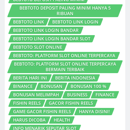
BEBTOTO DEPOSIT PALING MINIM HANYA 5
RIBUAN
BEBTOTO LINK
BEBTOTO LINK LOGIN
BEBTOTO LINK LOGIN BANDAR
BEBTOTO LINK LOGIN BANDAR SLOT
BEBTOTO SLOT ONLINE
BEBTOTO: PLATFORM SLOT ONLINE TERPERCAYA
BEBTOTO: PLATFORM SLOT ONLINE TERPERCAYA
BERMAIN TERBAIK
BERITA HARI INI
BERITA INDONESIA
BINANCE
BONUSAN
BONUSAN 100 %
BONUSAN MELIMPAH
BUSINESS
FINANCE
FISHIN REELS
GACOR FISHIN REELS
GAME GACOR FISHIN REELS
HANYA DISINI!
HARUS DICOBA
HEALTH
INFO MENARIK SEPUTAR SLOT