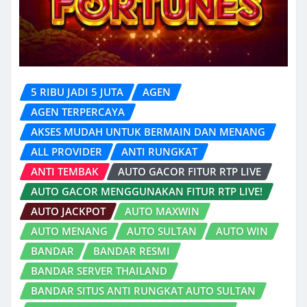
5 RIBU JADI 5 JUTA
AGEN
AGEN TERPERCAYA
AKSES MUDAH UNTUK BERMAIN DAN MENANG
ALL PROVIDER
ANTI RUNGKAT
ANTI TEMBAK
AUTO GACOR FITUR RTP LIVE
AUTO GACOR MENGGUNAKAN FITUR RTP LIVE!
AUTO JACKPOT
AUTO MAXWIN
AUTO MENANG
AUTO SULTAN
AUTO WIN
BANDAR
BANDAR RESMI
BANDAR SERVER THAILAND
BANDAR SITUS ANTI RUNGKAT AUTO SULTAN