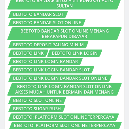
BEBTOTO BANDAR SITUS ANTI RUNGKAT AUTO
SULTAN
BEBTOTO BANDAR SLOT
BEBTOTO BANDAR SLOT ONLINE
BEBTOTO BANDAR SLOT ONLINE MENANG
BERAPAPUN DIBAYAR
BEBTOTO DEPOSIT PALING MINIM
BEBTOTO LINK
BEBTOTO LINK LOGIN
BEBTOTO LINK LOGIN BANDAR
BEBTOTO LINK LOGIN BANDAR SLOT
BEBTOTO LINK LOGIN BANDAR SLOT ONLINE
BEBTOTO LINK LOGIN BANDAR SLOT ONLINE:
AKSES MUDAH UNTUK BERMAIN DAN MENANG
BEBTOTO SLOT ONLINE
BEBTOTO SUGAR RUSH
BEBTOTO: PLATFORM SLOT ONLINE TERPERCAYA
BEBTOTO: PLATFORM SLOT ONLINE TERPERCAYA