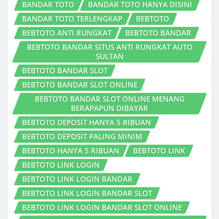
BANDAR TOTO
BANDAR TOTO HANYA DISINI
BANDAR TOTO TERLENGKAP
BEBTOTO
BEBTOTO ANTI RUNGKAT
BEBTOTO BANDAR
BEBTOTO BANDAR SITUS ANTI RUNGKAT AUTO
SULTAN
BEBTOTO BANDAR SLOT
BEBTOTO BANDAR SLOT ONLINE
BEBTOTO BANDAR SLOT ONLINE MENANG
BERAPAPUN DIBAYAR
BEBTOTO DEPOSIT HANYA 5 RIBUAN
BEBTOTO DEPOSIT PALING MINIM
BEBTOTO HANYA 5 RIBUAN
BEBTOTO LINK
BEBTOTO LINK LOGIN
BEBTOTO LINK LOGIN BANDAR
BEBTOTO LINK LOGIN BANDAR SLOT
BEBTOTO LINK LOGIN BANDAR SLOT ONLINE