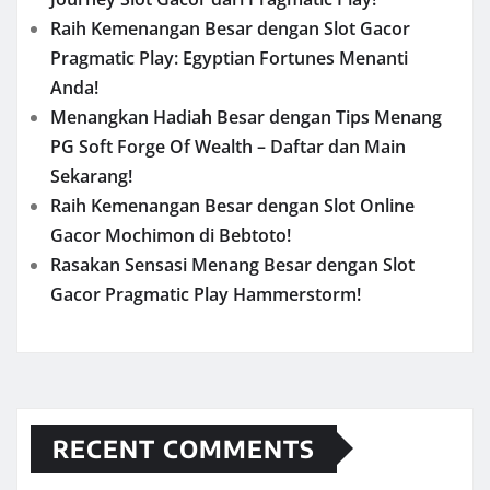
Raih Kemenangan Besar dengan Slot Gacor
Pragmatic Play: Egyptian Fortunes Menanti
Anda!
Menangkan Hadiah Besar dengan Tips Menang
PG Soft Forge Of Wealth – Daftar dan Main
Sekarang!
Raih Kemenangan Besar dengan Slot Online
Gacor Mochimon di Bebtoto!
Rasakan Sensasi Menang Besar dengan Slot
Gacor Pragmatic Play Hammerstorm!
RECENT COMMENTS