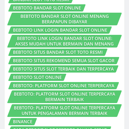
BEBTOTO BANDAR SLOT ONLINE
BEBTOTO BANDAR SLOT ONLINE MENANG
BERAPAPUN DIBAYAR
BEBTOTO LINK LOGIN BANDAR SLOT ONLINE
BEBTOTO LINK LOGIN BANDAR SLOT ONLINE:
AKSES MUDAH UNTUK BERMAIN DAN MENANG
BEBTOTO SITUS BANDAR SLOT TOTO RESMI
BEBTOTO SITUS REKOMEND SEMUA SLOT GACOR
BEBTOTO SITUS SLOT TERBAIK DAN TERPERCAYA
BEBTOTO SLOT ONLINE
BEBTOTO: PLATFORM SLOT ONLINE TERPERCAYA
BEBTOTO: PLATFORM SLOT ONLINE TERPERCAYA
BERMAIN TERBAIK
BEBTOTO: PLATFORM SLOT ONLINE TERPERCAYA
UNTUK PENGALAMAN BERMAIN TERBAIK
BINANCE