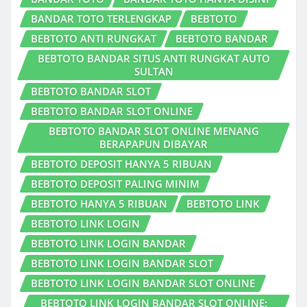
BANDAR TOTO TERLENGKAP
BEBTOTO
BEBTOTO ANTI RUNGKAT
BEBTOTO BANDAR
BEBTOTO BANDAR SITUS ANTI RUNGKAT AUTO
SULTAN
BEBTOTO BANDAR SLOT
BEBTOTO BANDAR SLOT ONLINE
BEBTOTO BANDAR SLOT ONLINE MENANG
BERAPAPUN DIBAYAR
BEBTOTO DEPOSIT HANYA 5 RIBUAN
BEBTOTO DEPOSIT PALING MINIM
BEBTOTO HANYA 5 RIBUAN
BEBTOTO LINK
BEBTOTO LINK LOGIN
BEBTOTO LINK LOGIN BANDAR
BEBTOTO LINK LOGIN BANDAR SLOT
BEBTOTO LINK LOGIN BANDAR SLOT ONLINE
BEBTOTO LINK LOGIN BANDAR SLOT ONLINE: