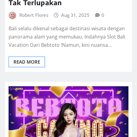
Tak Terlupakan
Robert Flores
Aug 31, 2025
0
Bali selalu dikenal sebagai destinasi wisata dengan
panorama alam yang memukau. Indahnya Slot Bali
Vacation Dari Bebtoto !Namun, kini nuansa…
READ MORE