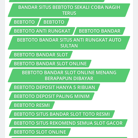
BANDAR SITUS BEBTOTO SEKALI COBA NAGIH
TERUS
BEBTOTO
BEBTOTO
BEBTOTO ANTI RUNGKAT
BEBTOTO BANDAR
BEBTOTO BANDAR SITUS ANTI RUNGKAT AUTO
SULTAN
BEBTOTO BANDAR SLOT
BEBTOTO BANDAR SLOT ONLINE
BEBTOTO BANDAR SLOT ONLINE MENANG
BERAPAPUN DIBAYAR
BEBTOTO DEPOSIT HANYA 5 RIBUAN
BEBTOTO DEPOSIT PALING MINIM
BEBTOTO RESMI
BEBTOTO SITUS BANDAR SLOT TOTO RESMI
BEBTOTO SITUS REKOMEND SEMUA SLOT GACOR
BEBTOTO SLOT ONLINE