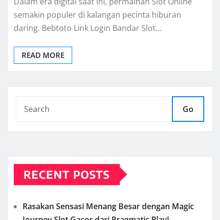
Dalam era digital saat ini, permainan Slot Online
semakin populer di kalangan pecinta hiburan
daring. Bebtoto Link Login Bandar Slot…
READ MORE
Go
RECENT POSTS
Rasakan Sensasi Menang Besar dengan Magic
Journey Slot Gacor dari Pragmatic Play!