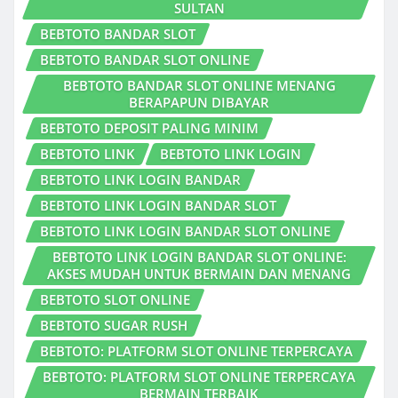
SULTAN
BEBTOTO BANDAR SLOT
BEBTOTO BANDAR SLOT ONLINE
BEBTOTO BANDAR SLOT ONLINE MENANG
BERAPAPUN DIBAYAR
BEBTOTO DEPOSIT PALING MINIM
BEBTOTO LINK
BEBTOTO LINK LOGIN
BEBTOTO LINK LOGIN BANDAR
BEBTOTO LINK LOGIN BANDAR SLOT
BEBTOTO LINK LOGIN BANDAR SLOT ONLINE
BEBTOTO LINK LOGIN BANDAR SLOT ONLINE:
AKSES MUDAH UNTUK BERMAIN DAN MENANG
BEBTOTO SLOT ONLINE
BEBTOTO SUGAR RUSH
BEBTOTO: PLATFORM SLOT ONLINE TERPERCAYA
BEBTOTO: PLATFORM SLOT ONLINE TERPERCAYA
BERMAIN TERBAIK