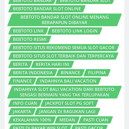
BEBTOTO BANDAR
BEBTOTO BANDAR SLOT
BEBTOTO BANDAR SLOT ONLINE
BEBTOTO BANDAR SLOT ONLINE MENANG
BERAPAPUN DIBAYAR
BEBTOTO LINK
BEBTOTO LINK LOGIN
BEBTOTO RESMI
BEBTOTO SITUS REKOMEND SEMUA SLOT GACOR
BEBTOTO SITUS SLOT TERBAIK DAN TERPERCAYA
BERITA
BERITA HARI INI
BERITA INDONESIA
BINANCE
FILIPINA
FINANCE
INDAHNYA BALI VACATION
INDAHNYA SLOT BALI VACATION DARI BEBTOTO:
SENSASI BERMAIN YANG TAK TERLUPAKAN
INFO CUAN
JACKPOT SLOT PG SOFT
JAKARTA
JANGAN DI RAGUKAN LAGI
KEKALAHAN 100%
MEDAN
PASTI CUAN
PASTI DI BAYAR WIN SLOT
PASTI GACOR