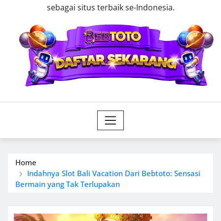
sebagai situs terbaik se-Indonesia.
Home
Indahnya Slot Bali Vacation Dari Bebtoto: Sensasi
Bermain yang Tak Terlupakan