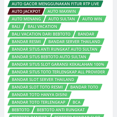
AUTO GACOR MENGGUNAKAN FITUR RTP LIVE
AUTO JACKPOT
AUTO MAXWIN
AUTO MENANG
AUTO SULTAN
AUTO WIN
BALI
BALI VACATION
BALI VACATION DARI BEBTOTO
BANDAR
BANDAR RESMI
BANDAR SERVER THAILAND
BANDAR SITUS ANTI RUNGKAT AUTO SULTAN
BANDAR SITUS BEBTOTO AUTO SULTAN
BANDAR SITUS SLOT GARANSI KEKALAHAN 100%
BANDAR SITUS TOTO TERLENGKAP ALL PROVIDER
BANDAR SLOT SERVER THAILAND
BANDAR SLOT TOTO RESMI
BANDAR TOTO
BANDAR TOTO HANYA DISINI
BANDAR TOTO TERLENGKAP
BCA
BEBTOTO
BEBTOTO ANTI RUNGKAT