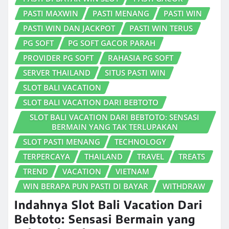
PASTI MAXWIN
PASTI MENANG
PASTI WIN
PASTI WIN DAN JACKPOT
PASTI WIN TERUS
PG SOFT
PG SOFT GACOR PARAH
PROVIDER PG SOFT
RAHASIA PG SOFT
SERVER THAILAND
SITUS PASTI WIN
SLOT BALI VACATION
SLOT BALI VACATION DARI BEBTOTO
SLOT BALI VACATION DARI BEBTOTO: SENSASI
BERMAIN YANG TAK TERLUPAKAN
SLOT PASTI MENANG
TECHNOLOGY
TERPERCAYA
THAILAND
TRAVEL
TREATS
TREND
VACATION
VIETNAM
WIN BERAPA PUN PASTI DI BAYAR
WITHDRAW
Indahnya Slot Bali Vacation Dari
Bebtoto: Sensasi Bermain yang