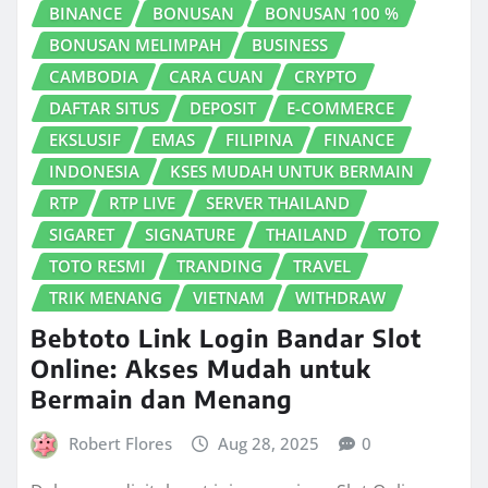
BINANCE
BONUSAN
BONUSAN 100 %
BONUSAN MELIMPAH
BUSINESS
CAMBODIA
CARA CUAN
CRYPTO
DAFTAR SITUS
DEPOSIT
E-COMMERCE
EKSLUSIF
EMAS
FILIPINA
FINANCE
INDONESIA
KSES MUDAH UNTUK BERMAIN
RTP
RTP LIVE
SERVER THAILAND
SIGARET
SIGNATURE
THAILAND
TOTO
TOTO RESMI
TRANDING
TRAVEL
TRIK MENANG
VIETNAM
WITHDRAW
Bebtoto Link Login Bandar Slot
Online: Akses Mudah untuk
Bermain dan Menang
Robert Flores
Aug 28, 2025
0