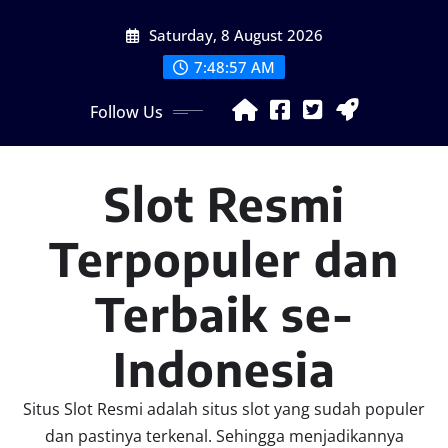
Skip
Saturday, 8 August 2026
to
content
7:48:58 AM
Follow Us
Slot Resmi
Terpopuler dan
Terbaik se-
Indonesia
Situs Slot Resmi adalah situs slot yang sudah populer
dan pastinya terkenal. Sehingga menjadikannya