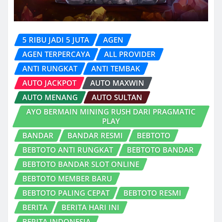
5 RIBU JADI 5 JUTA
AGEN
AGEN TERPERCAYA
ALL PROVIDER
ANTI RUNGKAT
ANTI TEMBAK
AUTO JACKPOT
AUTO MAXWIN
AUTO MENANG
AUTO SULTAN
AYO BERMAIN MINING RUSH DARI PRAGMATIC
PLAY
BANDAR
BANDAR RESMI
BEBTOTO
BEBTOTO ANTI RUNGKAT
BEBTOTO BANDAR
BEBTOTO BANDAR SLOT ONLINE
BEBTOTO MEMBER BARU
BEBTOTO PALING CEPAT
BEBTOTO RESMI
BERITA
BERITA HARI INI
BERITA INDONESIA