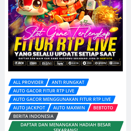
ALL PROVIDER
ANTI RUNGKAT
AUTO GACOR FITUR RTP LIVE
AUTO GACOR MENGGUNAKAN FITUR RTP LIVE
AUTO JACKPOT
AUTO MAXWIN
BEBTOTO
BERITA INDONESIA
DAFTAR DAN MENANGKAN HADIAH BESAR
SEKARANG!