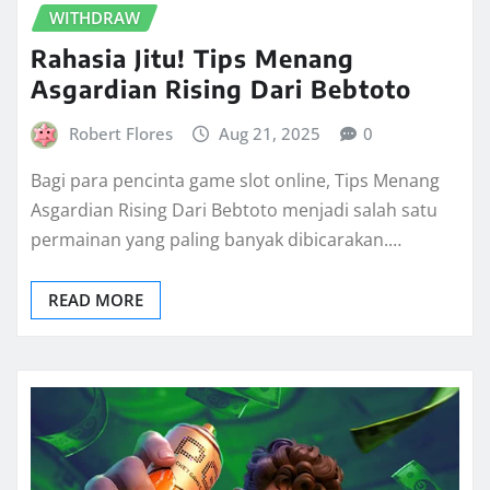
WITHDRAW
Rahasia Jitu! Tips Menang
Asgardian Rising Dari Bebtoto
Robert Flores
Aug 21, 2025
0
Bagi para pencinta game slot online, Tips Menang
Asgardian Rising Dari Bebtoto menjadi salah satu
permainan yang paling banyak dibicarakan.…
READ MORE