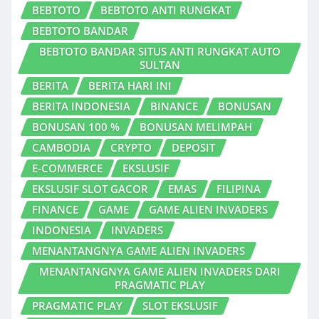
BEBTOTO
BEBTOTO ANTI RUNGKAT
BEBTOTO BANDAR
BEBTOTO BANDAR SITUS ANTI RUNGKAT AUTO
SULTAN
BERITA
BERITA HARI INI
BERITA INDONESIA
BINANCE
BONUSAN
BONUSAN 100 %
BONUSAN MELIMPAH
CAMBODIA
CRYPTO
DEPOSIT
E-COMMERCE
EKSLUSIF
EKSLUSIF SLOT GACOR
EMAS
FILIPINA
FINANCE
GAME
GAME ALIEN INVADERS
INDONESIA
INVADERS
MENANTANGNYA GAME ALIEN INVADERS
MENANTANGNYA GAME ALIEN INVADERS DARI
PRAGMATIC PLAY
PRAGMATIC PLAY
SLOT EKSLUSIF