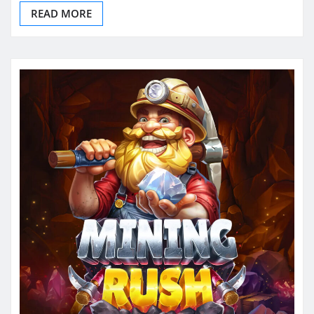
READ MORE