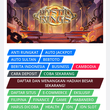
ANTI RUNGKAT
AUTO JACKPOT
AUTO SULTAN
BEBTOTO
BERITA INDONESIA
BUSINESS
CAMBODIA
CARA DEPOSIT
COBA SEKARANG
DAFTAR DAN MENANGKAN HADIAH BESAR
SEKARANG!
DAFTAR SITUS
E-COMMERCE
EKSLUSIF
FILIPINA
FINANCE
GAME
HABANERO
HARUS DICOBA
HEALTH
IDN
IDN SLOT