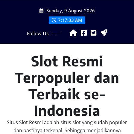
Skip
Sunday, 9 August 2026
to
content
7:17:35 AM
Follow Us
Slot Resmi
Terpopuler dan
Terbaik se-
Indonesia
Situs Slot Resmi adalah situs slot yang sudah populer
dan pastinya terkenal. Sehingga menjadikannya