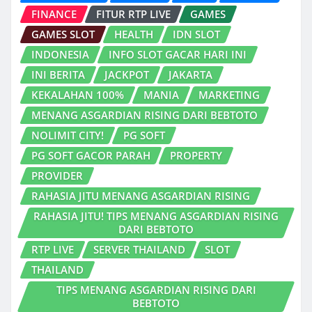
FINANCE
FITUR RTP LIVE
GAMES
GAMES SLOT
HEALTH
IDN SLOT
INDONESIA
INFO SLOT GACAR HARI INI
INI BERITA
JACKPOT
JAKARTA
KEKALAHAN 100%
MANIA
MARKETING
MENANG ASGARDIAN RISING DARI BEBTOTO
NOLIMIT CITY!
PG SOFT
PG SOFT GACOR PARAH
PROPERTY
PROVIDER
RAHASIA JITU MENANG ASGARDIAN RISING
RAHASIA JITU! TIPS MENANG ASGARDIAN RISING
DARI BEBTOTO
RTP LIVE
SERVER THAILAND
SLOT
THAILAND
TIPS MENANG ASGARDIAN RISING DARI
BEBTOTO