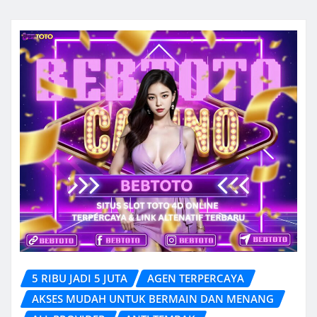
5 RIBU JADI 5 JUTA
AGEN TERPERCAYA
AKSES MUDAH UNTUK BERMAIN DAN MENANG