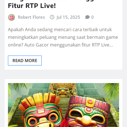
Fitur RTP Live!
Robert Flores
Jul 15, 2025
0
Apakah Anda sedang mencari cara terbaik untuk
meningkatkan peluang menang saat bermain game
online? Auto Gacor menggunakan fitur RTP Live…
READ MORE