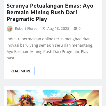
Serunya Petualangan Emas: Ayo
Bermain Mining Rush Dari
Pragmatic Play
Robert Flores
Aug 18, 2025
0
Industri permainan online terus menghadirkan
inovasi baru yang semakin seru dan menantang.
Ayo Bermain Mining Rush Dari Pragmatic Play
pasti…
READ MORE