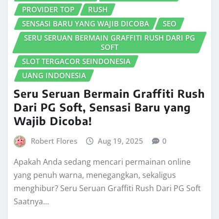
PROVIDER TOP
RUSH
SENSASI BARU YANG WAJIB DICOBA
SEO
SERU SERUAN BERMAIN GRAFFITI RUSH DARI PG
SOFT
SLOT TERGACOR SEINDONESIA
UANG INDONESIA
Seru Seruan Bermain Graffiti Rush
Dari PG Soft, Sensasi Baru yang
Wajib Dicoba!
Robert Flores
Aug 19, 2025
0
Apakah Anda sedang mencari permainan online
yang penuh warna, menegangkan, sekaligus
menghibur? Seru Seruan Graffiti Rush Dari PG Soft
Saatnya…