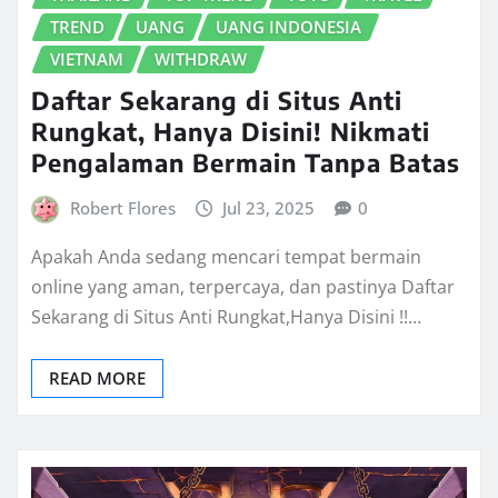
TREND
UANG
UANG INDONESIA
VIETNAM
WITHDRAW
Daftar Sekarang di Situs Anti
Rungkat, Hanya Disini! Nikmati
Pengalaman Bermain Tanpa Batas
Robert Flores
Jul 23, 2025
0
Apakah Anda sedang mencari tempat bermain
online yang aman, terpercaya, dan pastinya Daftar
Sekarang di Situs Anti Rungkat,Hanya Disini !!…
READ MORE