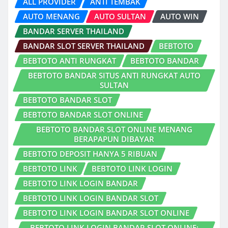
ALL PROVIDER
ANTI TEMBAK
AUTO MENANG
AUTO SULTAN
AUTO WIN
BANDAR SERVER THAILAND
BANDAR SLOT SERVER THAILAND
BEBTOTO
BEBTOTO ANTI RUNGKAT
BEBTOTO BANDAR
BEBTOTO BANDAR SITUS ANTI RUNGKAT AUTO
SULTAN
BEBTOTO BANDAR SLOT
BEBTOTO BANDAR SLOT ONLINE
BEBTOTO BANDAR SLOT ONLINE MENANG
BERAPAPUN DIBAYAR
BEBTOTO DEPOSIT HANYA 5 RIBUAN
BEBTOTO LINK
BEBTOTO LINK LOGIN
BEBTOTO LINK LOGIN BANDAR
BEBTOTO LINK LOGIN BANDAR SLOT
BEBTOTO LINK LOGIN BANDAR SLOT ONLINE
BEBTOTO LINK LOGIN BANDAR SLOT ONLINE: