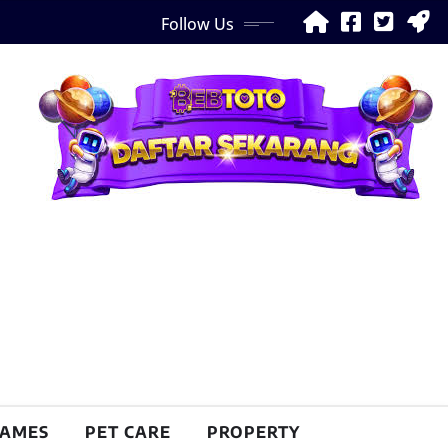
Follow Us
GAMES
PET CARE
PROPERTY