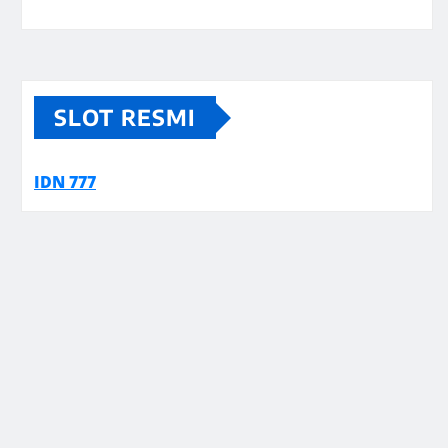
SLOT RESMI
IDN 777