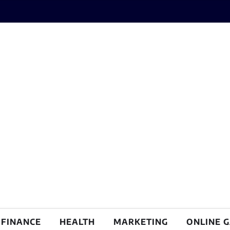
FINANCE
HEALTH
MARKETING
ONLINE 