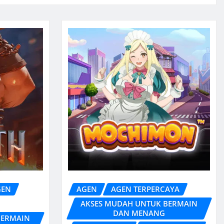
GEN
AGEN
AGEN TERPERCAYA
AKSES MUDAH UNTUK BERMAIN
DAN MENANG
BERMAIN