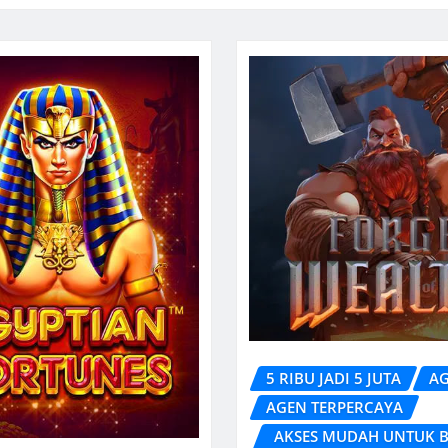
5 RIBU JADI 5 JUTA
A
AGEN TERPERCAYA
AKSES MUDAH UNTUK 