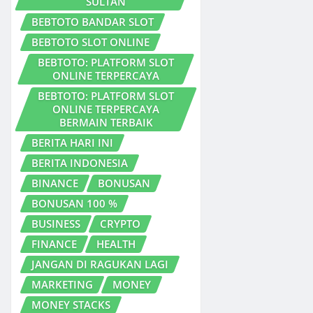
SULTAN
BEBTOTO BANDAR SLOT
BEBTOTO SLOT ONLINE
BEBTOTO: PLATFORM SLOT
ONLINE TERPERCAYA
BEBTOTO: PLATFORM SLOT
ONLINE TERPERCAYA
BERMAIN TERBAIK
BERITA HARI INI
BERITA INDONESIA
BINANCE
BONUSAN
BONUSAN 100 %
BUSINESS
CRYPTO
FINANCE
HEALTH
JANGAN DI RAGUKAN LAGI
MARKETING
MONEY
MONEY STACKS